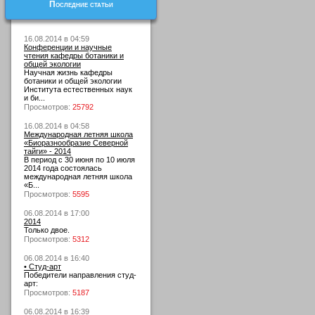
Последние статьи
16.08.2014 в 04:59
Конференции и научные
чтения кафедры ботаники и
общей экологии
Научная жизнь кафедры
ботаники и общей экологии
Института естественных наук
и би...
Просмотров:
25792
16.08.2014 в 04:58
Международная летняя школа
«Биоразнообразие Северной
тайги» - 2014
В период с 30 июня по 10 июля
2014 года состоялась
международная летняя школа
«Б...
Просмотров:
5595
06.08.2014 в 17:00
2014
Только двое.
Просмотров:
5312
06.08.2014 в 16:40
• Студ-арт
Победители направления студ-
арт:
Просмотров:
5187
06.08.2014 в 16:39