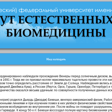
Наш календарь
скоординированно наблюдали прохождение Венеры перед солнечным диском, в
 1691 г. Тогда же он призвал коллег максимально тщательно провести эти н
азом точно определить расстояние от Земли до Солнца. Наблюдения велись в
дицией Джеймса Кука), в России (Якутск, Орск, Гурьев, Оренбург, Петербург) 
дничества оказался весьма удачным: по совокупности полученных данных и
.
Венгрия) родился Дьердь (Джордж) Бекеши, венгеро-американский физик. Рабо
онными линиями и при изучении помех в них увлёкся физическими свойствами
анизм возбуждения во внутреннем ухе. После войны он покидает разрушенн
в Гарварде. К концу 50-х гг. Бекеши воссоздал полную картину биомеханики ул