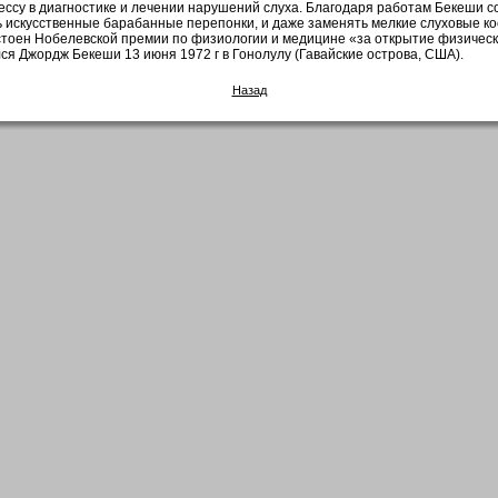
ессу в диагностике и лечении нарушений слуха. Благодаря работам Бекеши 
 искусственные барабанные перепонки, и даже заменять мелкие слуховые к
остоен Нобелевской премии по физиологии и медицине «за открытие физичес
ся Джордж Бекеши 13 июня 1972 г в Гонолулу (Гавайские острова, США).
Назад