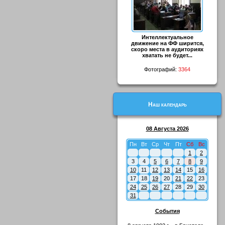
Интеллектуальное
движение на ФФ ширится,
скоро места в аудиториях
хватать не будет...
Фотографий:
3364
Наш календарь
08 Августа 2026
Пн
Вт
Ср
Чт
Пт
Сб
Вс
1
2
3
4
5
6
7
8
9
10
11
12
13
14
15
16
17
18
19
20
21
22
23
24
25
26
27
28
29
30
31
События