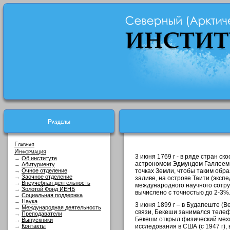
Разделы
Главная
Информация
3 июня 1769 г - в ряде стран 
→
Об институте
астрономом Эдмундом Галлеем в
→
Абитуриенту
→
Очное отделение
точках Земли, чтобы таким обр
→
Заочное отделение
заливе, на острове Таити (экспе
→
Внеучебная деятельность
международного научного сотру
→
Золотой Фонд ИЕНБ
вычислено с точностью до 2-3%
→
Социальная поддержка
→
Наука
3 июня 1899 г – в Будапеште (
→
Международная деятельность
связи, Бекеши занимался телеф
→
Преподаватели
Бекеши открыл физический мех
→
Выпускники
→
Контакты
исследования в США (с 1947 г), 