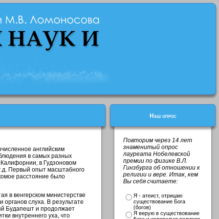
Наш опрос
Повторим через 14 лет
знаменитый опрос
ычисленное английским
лауреата Нобелевской
аблюдения в самых разных
премии по физике В.Л.
 Калифорнии, в Гудзоновом
Гинзбурга об отношении к
и т.д. Первый опыт масштабного
религии и вере. Итак, кем
скомое расстояние было
Вы себя считаете:
тая в венгерском министерстве
Я - атеист, отрицаю
 органов слуха. В результате
существование Бога
(богов)
ый Будапешт и продолжает
Я верую в существование
итки внутреннего уха, что