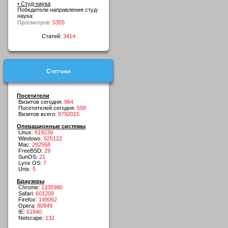
• Студ-наука
Победители направления студ-
наука:
Просмотров:
5355
Статей:
3414
Счетчики
Посетители
Визитов сегодня:
964
Посетителей сегодня:
558
Визитов всего:
9792015
Операционные системы
Linux:
819239
Windows:
625122
Mac:
282558
FreeBSD:
29
SunOS:
21
Lynx OS:
7
Unix:
5
Браузеры
Chrome:
1335980
Safari:
601209
Firefox:
149062
Opera:
80949
IE:
61840
Netscape:
132