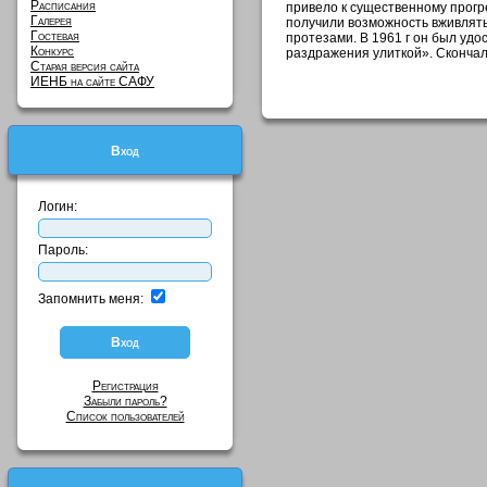
Расписания
привело к существенному прогр
Галерея
получили возможность вживлять
Гостевая
протезами. В 1961 г он был уд
Конкурс
раздражения улиткой». Скончал
Старая версия сайта
ИЕНБ на сайте САФУ
Вход
Логин:
Пароль:
Запомнить меня:
Регистрация
Забыли пароль?
Список пользователей