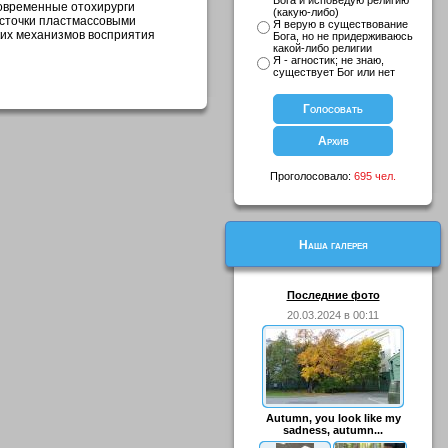
Бога и исповедую религию
современные отохирурги
(какую-либо)
осточки пластмассовыми
Я верую в существование
ких механизмов восприятия
Бога, но не придерживаюсь
какой-либо религии
Я - агностик; не знаю,
существует Бог или нет
Проголосовало:
695 чел.
Наша галерея
Последние фото
20.03.2024 в 00:11
Autumn, you look like my
sadness, autumn...