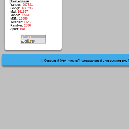
Поисковики
Yandex:
907621
Google:
636236
Mail:
141397
Yahoo:
59564
MSN:
15886
Twiceler:
4125
Rambler:
2586
Aport:
190
©
Северный (Арктический) федеральный университет им. 