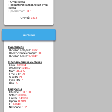
• Студ-наука
Победители направления студ-
наука:
Просмотров:
5351
Статей:
3414
Счетчики
Посетители
Визитов сегодня:
1332
Посетителей сегодня:
689
Визитов всего:
9790411
Операционные системы
Linux:
819034
Windows:
624857
Mac:
282435
FreeBSD:
29
SunOS:
21
Lynx OS:
7
Unix:
5
Браузеры
Chrome:
1335160
Safari:
601094
Firefox:
149059
Opera:
80949
IE:
61840
Netscape:
132