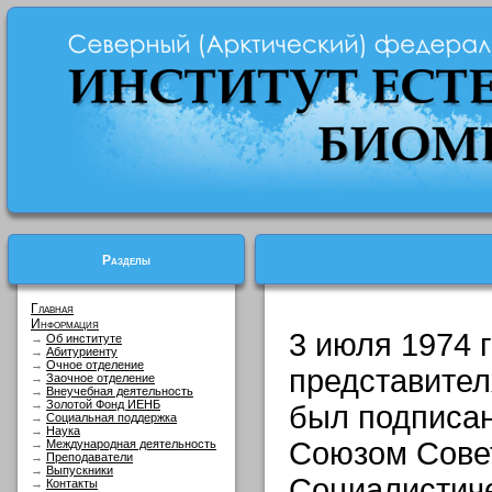
Разделы
Главная
Информация
3 июля 1974 г
→
Об институте
→
Абитуриенту
→
Очное отделение
представите
→
Заочное отделение
→
Внеучебная деятельность
→
Золотой Фонд ИЕНБ
был подписа
→
Социальная поддержка
→
Наука
Союзом Сове
→
Международная деятельность
→
Преподаватели
→
Выпускники
Социалистиче
→
Контакты