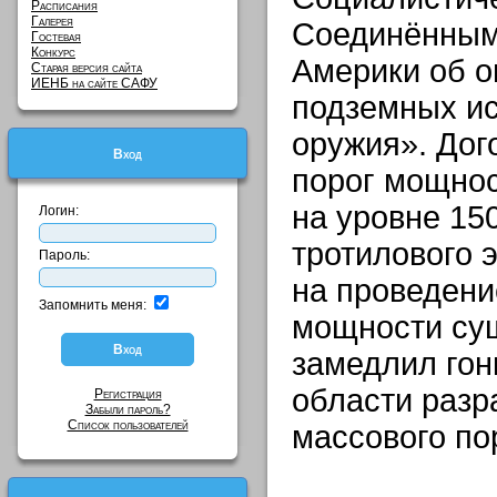
Расписания
Галерея
Соединённым
Гостевая
Конкурс
Америки об о
Старая версия сайта
ИЕНБ на сайте САФУ
подземных и
оружия». Дог
Вход
порог мощнос
на уровне 15
Логин:
тротилового 
Пароль:
на проведени
Запомнить меня:
мощности су
замедлил гон
области разр
Регистрация
Забыли пароль?
Список пользователей
массового по