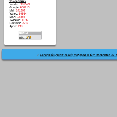
Поисковики
Yandex:
907579
Google:
636213
Mail:
141397
Yahoo:
59564
MSN:
15886
Twiceler:
4125
Rambler:
2586
Aport:
190
©
Северный (Арктический) федеральный университет им. 