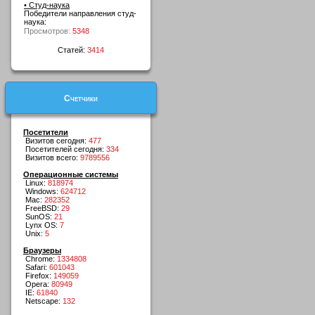
• Студ-наука
Победители направления студ-
наука:
Просмотров:
5348
Статей:
3414
Счетчики
Посетители
Визитов сегодня:
477
Посетителей сегодня:
334
Визитов всего:
9789556
Операционные системы
Linux:
818974
Windows:
624712
Mac:
282352
FreeBSD:
29
SunOS:
21
Lynx OS:
7
Unix:
5
Браузеры
Chrome:
1334808
Safari:
601043
Firefox:
149059
Opera:
80949
IE:
61840
Netscape:
132