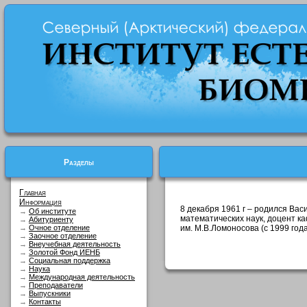
Разделы
Главная
Информация
8 декабря 1961 г – родился Вас
→
Об институте
математических наук, доцент к
→
Абитуриенту
→
Очное отделение
им. М.В.Ломоносова (с 1999 года
→
Заочное отделение
→
Внеучебная деятельность
→
Золотой Фонд ИЕНБ
→
Социальная поддержка
→
Наука
→
Международная деятельность
→
Преподаватели
→
Выпускники
→
Контакты