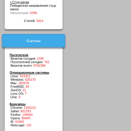
• Студ-наука
Победители направления студ-
наука:
Просмотров:
5356
Статей:
3414
Счетчики
Посетители
Визитов сегодня:
1335
Посетителей сегодня:
702
Визитов всего:
9792386
Операционные системы
Linux:
819321
Windows:
625170
Mac:
282578
FreeBSD:
29
SunOS:
21
Lynx OS:
7
Unix:
5
Браузеры
Chrome:
1336151
Safari:
601253
Firefox:
149062
Opera:
80949
IE:
61840
Netscape:
132