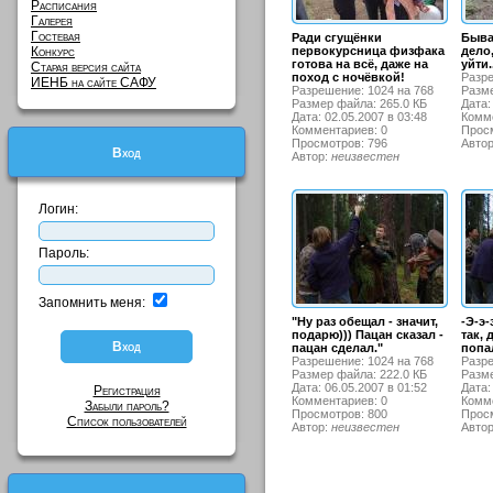
Расписания
Галерея
Гостевая
Ради сгущёнки
Быва
Конкурс
первокурсница физфака
дело
готова на всё, даже на
уйти.
Старая версия сайта
поход с ночёвкой!
Разре
ИЕНБ на сайте САФУ
Разрешение: 1024 на 768
Разме
Размер файла: 265.0 КБ
Дата:
Дата: 02.05.2007 в 03:48
Комме
Комментариев: 0
Просм
Просмотров: 796
Авто
Вход
Автор:
неизвестен
Логин:
Пароль:
Запомнить меня:
"Ну раз обещал - значит,
-Э-э-
подарю))) Пацан сказал -
так,
пацан сделал."
попал
Разрешение: 1024 на 768
Разре
Размер файла: 222.0 КБ
Разме
Дата: 06.05.2007 в 01:52
Дата:
Регистрация
Комментариев: 0
Комме
Забыли пароль?
Просмотров: 800
Просм
Список пользователей
Автор:
неизвестен
Авто