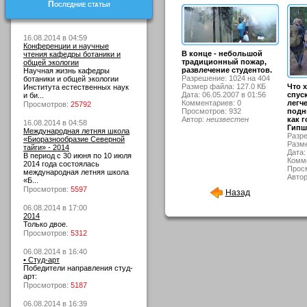
Последние статьи
16.08.2014 в 04:59
Конференции и научные
В конце - небольшой
чтения кафедры ботаники и
традиционный пожар,
общей экологии
развлечение студентов.
Научная жизнь кафедры
Разрешение: 1024 на 404
ботаники и общей экологии
Размер файла: 127.0 КБ
Что 
Института естественных наук
Дата: 06.05.2007 в 01:56
спус
и би...
Комментариев: 0
легче
Просмотров:
25792
Просмотров: 932
подни
Автор:
неизвестен
как г
16.08.2014 в 04:58
Гипш
Международная летняя школа
Разре
«Биоразнообразие Северной
Разме
тайги» - 2014
Дата:
В период с 30 июня по 10 июля
Комме
2014 года состоялась
Просм
международная летняя школа
Авто
«Б...
Просмотров:
5597
Назад
06.08.2014 в 17:00
2014
Только двое.
Просмотров:
5312
06.08.2014 в 16:40
• Студ-арт
Победители направления студ-
арт:
Просмотров:
5187
06.08.2014 в 16:39