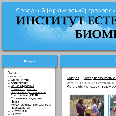
Разделы
Главная
Информация
Галерея
→
Поход первокурсника
→
Об институте
→
Абитуриенту
Дата: 17 Июня 2006 г. | Фотографий:
→
Очное отделение
Фотографии с похода первокурсни
→
Заочное отделение
→
Внеучебная деятельность
→
Золотой Фонд ИЕНБ
→
Социальная поддержка
→
Наука
→
Международная деятельность
→
Преподаватели
→
Выпускники
→
Контакты