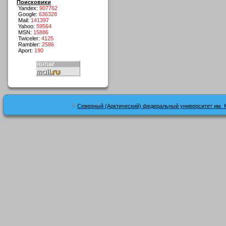
Поисковики
Yandex:
907762
Google:
636328
Mail:
141397
Yahoo:
59564
MSN:
15886
Twiceler:
4125
Rambler:
2586
Aport:
190
©
Северный (Арктический) федеральный университет им. 