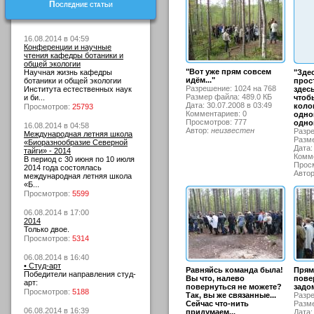
Последние статьи
16.08.2014 в 04:59
Конференции и научные
чтения кафедры ботаники и
общей экологии
"Вот уже прям совсем
Научная жизнь кафедры
"Зде
идём..."
ботаники и общей экологии
прос
Разрешение: 1024 на 768
Института естественных наук
здес
Размер файла: 489.0 КБ
и би...
чтоб
Дата: 30.07.2008 в 03:49
коло
Просмотров:
25793
Комментариев: 0
одно
Просмотров: 777
одно
16.08.2014 в 04:58
Автор:
неизвестен
Разре
Международная летняя школа
Разме
«Биоразнообразие Северной
Дата:
тайги» - 2014
Комме
В период с 30 июня по 10 июля
Просм
2014 года состоялась
Авто
международная летняя школа
«Б...
Просмотров:
5599
06.08.2014 в 17:00
2014
Только двое.
Просмотров:
5314
06.08.2014 в 16:40
• Студ-арт
Равняйсь команда была!
Прям 
Победители направления студ-
Вы что, налево
пове
арт:
повернуться не можете?
задом
Просмотров:
5188
Так, вы же связанные...
Разре
Сейчас что-нить
Разме
06.08.2014 в 16:39
придумаем...
Дата: