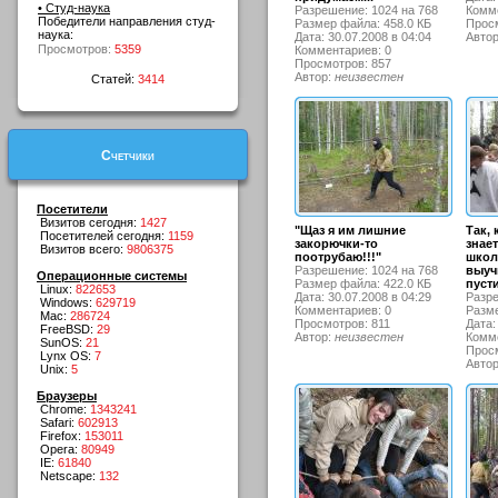
• Студ-наука
Разрешение: 1024 на 768
Комме
Победители направления студ-
Размер файла: 458.0 КБ
Просм
наука:
Дата: 30.07.2008 в 04:04
Авто
Просмотров:
5359
Комментариев: 0
Просмотров: 857
Автор:
неизвестен
Статей:
3414
Счетчики
Посетители
Визитов сегодня:
1427
"Щаз я им лишние
Так, 
Посетителей сегодня:
1159
закорючки-то
знае
Визитов всего:
9806375
поотрубаю!!!"
школ
Разрешение: 1024 на 768
выуч
Операционные системы
Размер файла: 422.0 КБ
пуст
Linux:
822653
Дата: 30.07.2008 в 04:29
Разре
Windows:
629719
Комментариев: 0
Разме
Mac:
286724
Просмотров: 811
Дата:
FreeBSD:
29
Автор:
неизвестен
Комме
SunOS:
21
Просм
Lynx OS:
7
Авто
Unix:
5
Браузеры
Chrome:
1343241
Safari:
602913
Firefox:
153011
Opera:
80949
IE:
61840
Netscape:
132