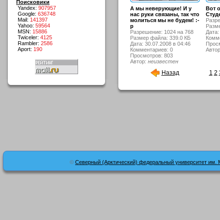
Поисковики
Yandex:
907957
А мы неверующие! И у
Вот о
Google:
636748
нас руки связаны, так что
Студ
Mail:
141397
молиться мы не будем! :-
Разре
Yahoo:
59564
р
Разме
MSN:
15886
Разрешение: 1024 на 768
Дата:
Twiceler:
4125
Размер файла: 339.0 КБ
Комме
Rambler:
2586
Дата: 30.07.2008 в 04:46
Просм
Aport:
190
Комментариев: 0
Авто
Просмотров: 803
Автор:
неизвестен
Назад
1
2
©
Северный (Арктический) федеральный университет им. 