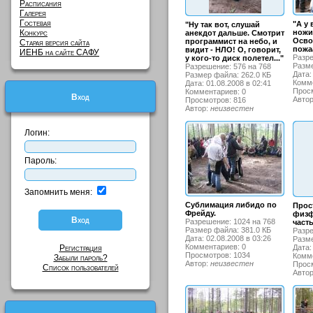
Расписания
Галерея
Гостевая
"А у
"Ну так вот, слушай
Конкурс
ножи
анекдот дальше. Смотрит
Осво
пpогpаммист на небо, и
Старая версия сайта
пожаа
видит - HЛО! О, говорит,
ИЕНБ на сайте САФУ
Разре
у кого-то диск полетел..."
Разме
Разрешение: 576 на 768
Дата:
Размер файла: 262.0 КБ
Комме
Дата: 01.08.2008 в 02:41
Просм
Комментариев: 0
Вход
Авто
Просмотров: 816
Автор:
неизвестен
Логин:
Пароль:
Запомнить меня:
Сублимация либидо по
Прос
Фрейду.
физф
Разрешение: 1024 на 768
част
Размер файла: 381.0 КБ
Разре
Дата: 02.08.2008 в 03:26
Разме
Комментариев: 0
Регистрация
Дата:
Просмотров: 1034
Комме
Забыли пароль?
Автор:
неизвестен
Просм
Список пользователей
Авто