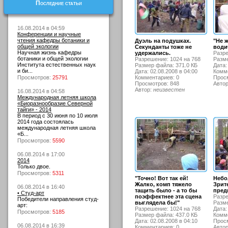
Последние статьи
16.08.2014 в 04:59
Конференции и научные
чтения кафедры ботаники и
Дуэль на подушках.
"Не 
общей экологии
Секунданты тоже не
води
Научная жизнь кафедры
удержались.
Разре
ботаники и общей экологии
Разрешение: 1024 на 768
Разме
Института естественных наук
Размер файла: 371.0 КБ
Дата:
и би...
Дата: 02.08.2008 в 04:00
Комме
Просмотров:
25791
Комментариев: 0
Просм
Просмотров: 848
Авто
Автор:
неизвестен
16.08.2014 в 04:58
Международная летняя школа
«Биоразнообразие Северной
тайги» - 2014
В период с 30 июня по 10 июля
2014 года состоялась
международная летняя школа
«Б...
Просмотров:
5590
06.08.2014 в 17:00
2014
Только двое.
Просмотров:
5311
"Точно! Вот так ей!
Небо
Жалко, комп тяжело
Зрит
06.08.2014 в 16:40
тащить было - а то бы
пред
• Студ-арт
поэффектнее эта сцена
Разре
Победители направления студ-
выглядела бы!"
Разме
арт:
Разрешение: 1024 на 768
Дата:
Просмотров:
5185
Размер файла: 437.0 КБ
Комме
Дата: 02.08.2008 в 04:10
Просм
06.08.2014 в 16:39
Комментариев: 0
Авто