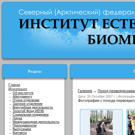
Разделы
Главная
Информация
Галерея
→
Поход первокурсника
→
Об институте
→
Абитуриенту
Дата: 26 Октября 2007 г. | Фотограф
→
Очное отделение
Фотографии с похода первокурсни
→
Заочное отделение
→
Внеучебная деятельность
→
Золотой Фонд ИЕНБ
→
Социальная поддержка
→
Наука
→
Международная деятельность
→
Преподаватели
→
Выпускники
→
Контакты