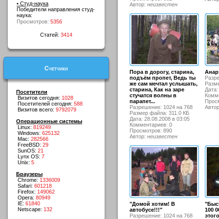
• Студ-наука
Автор:
неизвестен
Победители направления студ-
наука:
Просмотров:
5356
Статей:
3414
Счетчики
Пора в дорогу, старина,
Анар
подъём пропет, Ведь ты
Разре
же сам мечтал услышать,
Разме
старина, Как на заре
Дата:
Посетители
стучатся волны в
Комме
Визитов сегодня:
1028
парапет...
Просм
Посетителей сегодня:
588
Разрешение: 1024 на 768
Авто
Визитов всего:
9792079
Размер файла: 311.0 КБ
Дата: 28.08.2008 в 03:05
Операционные системы
Комментариев: 0
Linux:
819249
Просмотров: 890
Windows:
625132
Автор:
неизвестен
Mac:
282566
FreeBSD:
29
SunOS:
21
Lynx OS:
7
Unix:
5
Браузеры
Chrome:
1336009
Safari:
601218
Firefox:
149062
Opera:
80949
IE:
61840
"Домой хотим! В
"Быс
Netscape:
132
автобусе!!!"
100 0
Разрешение: 1024 на 768
этог