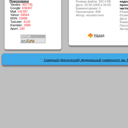
Поисковики
Размер файла: 302.0 КБ
надо
Yandex:
907735
Дата: 28.08.2008 в 04:05
прос
Google:
636307
Комментариев: 0
часте
Mail:
141397
Просмотров: 808
Разре
Yahoo:
59564
Автор:
неизвестен
Разме
MSN:
15886
Дата:
Twiceler:
4125
Комме
Rambler:
2586
Просм
Aport:
190
Авто
Назад
©
Северный (Арктический) федеральный университет им. 