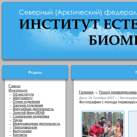
Разделы
Главная
Информация
Галерея
→
Поход первокурсника
→
Об институте
→
Абитуриенту
Дата: 26 Октября 2007 г. | Фотограф
→
Очное отделение
Фотографии с похода первокурсни
→
Заочное отделение
→
Внеучебная деятельность
→
Золотой Фонд ИЕНБ
→
Социальная поддержка
→
Наука
→
Международная деятельность
→
Преподаватели
→
Выпускники
→
Контакты