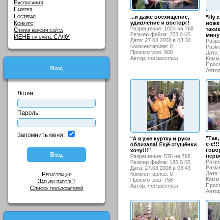
Расписания
Галерея
Гостевая
...и даже восхищение,
"Ну с
Конкурс
удивление и восторг!
ножк
Разрешение: 1024 на 768
таки
Старая версия сайта
Размер файла: 273.0 КБ
мину
ИЕНБ на сайте САФУ
Дата: 27.08.2008 в 03:30
Разре
Комментариев: 0
Разме
Просмотров: 900
Дата:
Автор:
неизвестен
Комме
Просм
Вход
Авто
Логин:
Пароль:
Запомнить меня:
"Так,
"А я уже куртку и руки
с-с!!
облизала! Ещё сгущёнки
говор
хочу!!!"
перв
Разрешение: 576 на 768
Разре
Размер файла: 185.0 КБ
Разме
Дата: 27.08.2008 в 03:43
Дата:
Регистрация
Комментариев: 0
Комме
Просмотров: 758
Забыли пароль?
Просм
Автор:
неизвестен
Список пользователей
Авто