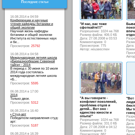
Последние статьи
16.08.2014 в 04:59
Конференции и научные
чтения кафедры ботаники и
"И нас, нас тоже
Быва
общей экологии
сфоткайте!!!"
поко
Научная жизнь кафедры
Разрешение: 1024 на 768
впеч
ботаники и общей экологии
Размер файла: 406.0 КБ
отдо
Института естественных наук
Дата: 27.08.2008 в 03:53
Разре
и би...
Комментариев: 0
Разме
Просмотров: 775
Дата:
Просмотров:
25792
Автор:
неизвестен
Комме
Просм
16.08.2014 в 04:58
Авто
Международная летняя школа
«Биоразнообразие Северной
тайги» - 2014
В период с 30 июня по 10 июля
2014 года состоялась
международная летняя школа
«Б...
Просмотров:
5595
06.08.2014 в 17:00
2014
"А вы говорите -
"Вот
Только двое.
конфликт поколений,
людя
Просмотров:
5312
проблема отцов и
бюст
детей... Вот оно -
Мы т
06.08.2014 в 16:40
единство юности и
говор
• Студ-арт
опыта!"
Разре
Победители направления студ-
Разрешение: 1024 на 768
Разме
арт:
Размер файла: 331.0 КБ
Дата:
Просмотров:
5187
Дата: 27.08.2008 в 04:12
Комме
Комментариев: 0
Просм
06.08.2014 в 16:39
Просмотров: 882
Авто