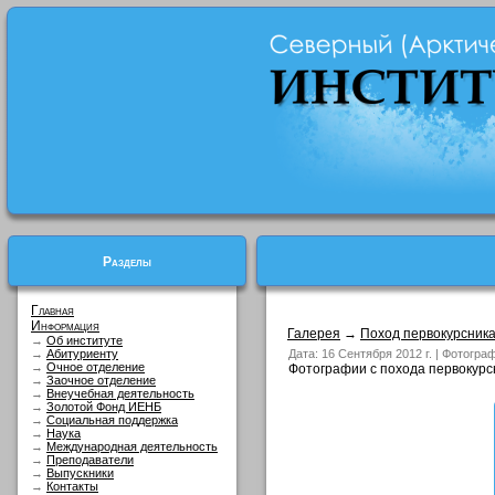
Разделы
Главная
Информация
Галерея
→
Поход первокурсник
→
Об институте
→
Абитуриенту
Дата: 16 Сентября 2012 г. | Фотогра
→
Очное отделение
Фотографии с похода первокурсн
→
Заочное отделение
→
Внеучебная деятельность
→
Золотой Фонд ИЕНБ
→
Социальная поддержка
→
Наука
→
Международная деятельность
→
Преподаватели
→
Выпускники
→
Контакты