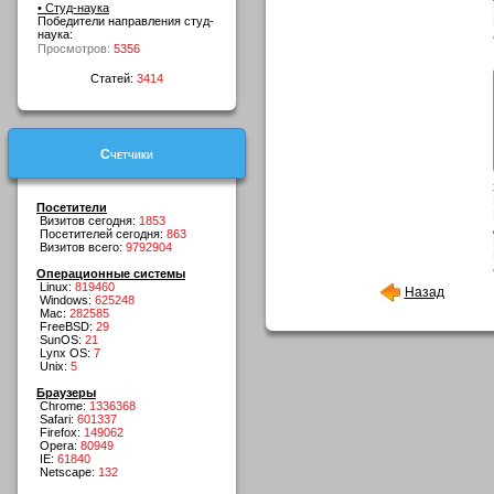
• Студ-наука
Победители направления студ-
наука:
Просмотров:
5356
Статей:
3414
Счетчики
Посетители
Визитов сегодня:
1853
Посетителей сегодня:
863
Визитов всего:
9792904
Операционные системы
Linux:
819460
Назад
Windows:
625248
Mac:
282585
FreeBSD:
29
SunOS:
21
Lynx OS:
7
Unix:
5
Браузеры
Chrome:
1336368
Safari:
601337
Firefox:
149062
Opera:
80949
IE:
61840
Netscape:
132