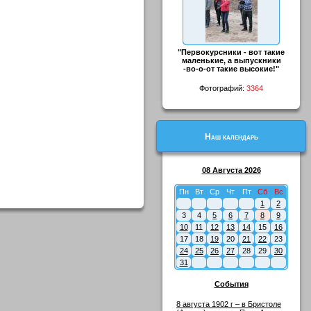
"Первокурсники - вот такие
маленькие, а выпускники
-во-о-от такие высокие!"
Фотографий:
3364
Наш календарь
08 Августа 2026
Пн
Вт
Ср
Чт
Пт
Сб
Вс
1
2
3
4
5
6
7
8
9
10
11
12
13
14
15
16
17
18
19
20
21
22
23
24
25
26
27
28
29
30
31
События
8 августа 1902 г – в Бристоле