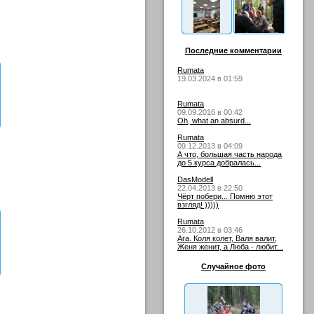
Последние комментарии
Rumata
19.03.2024 в 01:59
Rumata
09.09.2016 в 00:42
Oh, what an absurd...
Rumata
09.12.2013 в 04:09
А что, большая часть народа
до 5 курса добралась...
DasModell
22.04.2013 в 22:50
Чёрт побери... Помню этот
взгляд! )))))
Rumata
26.10.2012 в 03:46
Ага. Коля колет, Валя валит,
Женя женит, а Люба - любит...
Случайное фото