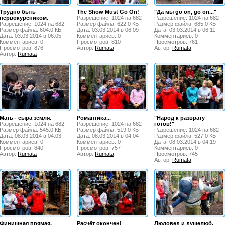
Трудно быть
The Show Must Go On!
"Да мы go on, go on..."
первокурсником.
Разрешение: 1024 на 682
Разрешение: 1024 на 682
Разрешение: 1024 на 682
Размер файла: 622.0 КБ
Размер файла: 685.0 КБ
Размер файла: 604.0 КБ
Дата: 03.03.2014 в 06:09
Дата: 03.03.2014 в 06:11
Дата: 03.03.2014 в 06:05
Комментариев: 0
Комментариев: 0
Комментариев: 0
Просмотров: 810
Просмотров: 761
Просмотров: 876
Автор:
Rumata
Автор:
Rumata
Автор:
Rumata
Мать - сыра земля.
Романтика...
"Народ к разврату
Разрешение: 1024 на 682
Разрешение: 1024 на 682
готов!"
Размер файла: 545.0 КБ
Размер файла: 519.0 КБ
Разрешение: 1024 на 682
Дата: 08.03.2014 в 04:03
Дата: 08.03.2014 в 04:04
Размер файла: 527.0 КБ
Комментариев: 0
Комментариев: 0
Дата: 08.03.2014 в 04:19
Просмотров: 840
Просмотров: 757
Комментариев: 0
Автор:
Rumata
Автор:
Rumata
Просмотров: 745
Автор:
Rumata
Финишная прямая.
Расчёт окончен!
Людовед и душелюб.