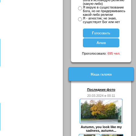
Бога и исповедую религию
(какую-либо)
Я верую в существование
Бога, но не придерживаюсь
какой-либо религии
Я - агностик; не знаю,
существует Бог или нет
Проголосовало:
695 чел.
Наша галерея
Последние фото
20.03.2024 в 00:11
Autumn, you look like my
sadness, autumn...