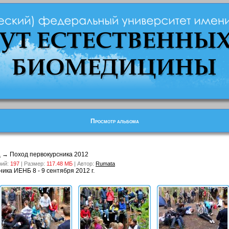
Просмотр альбома
а
→ Поход первокурсника 2012
фий:
197
| Размер:
117.48 MБ
| Автор:
Rumata
ика ИЕНБ 8 - 9 сентября 2012 г.