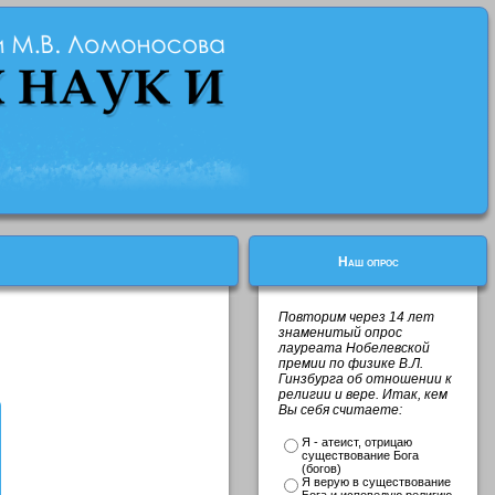
Наш опрос
Повторим через 14 лет
знаменитый опрос
лауреата Нобелевской
премии по физике В.Л.
Гинзбурга об отношении к
религии и вере. Итак, кем
Вы себя считаете:
Я - атеист, отрицаю
существование Бога
(богов)
Я верую в существование