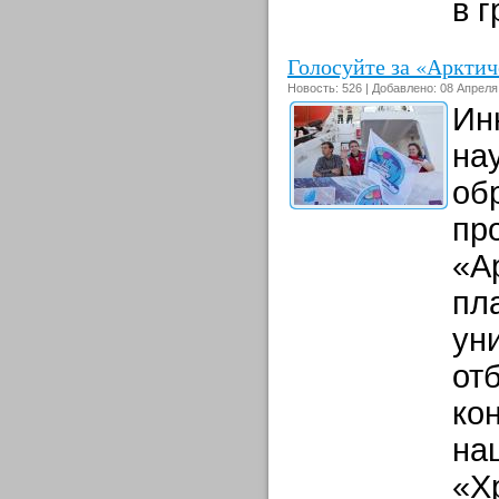
в г
Голосуйте за «Арктич
Новость: 526 | Добавлено: 08 Апреля
Ин
на
об
пр
«А
пл
ун
от
ко
на
«Х