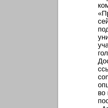
ко
«П
се
по
ун
уч
го
До
ссы
co
оп
во
по