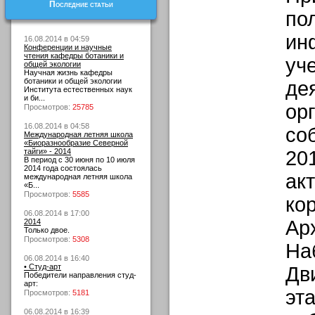
Последние статьи
по
ин
16.08.2014 в 04:59
Конференции и научные
чтения кафедры ботаники и
уч
общей экологии
Научная жизнь кафедры
ботаники и общей экологии
де
Института естественных наук
и би...
ор
Просмотров:
25785
16.08.2014 в 04:58
со
Международная летняя школа
«Биоразнообразие Северной
тайги» - 2014
201
В период с 30 июня по 10 июля
2014 года состоялась
ак
международная летняя школа
«Б...
Просмотров:
5585
ко
06.08.2014 в 17:00
Ар
2014
Только двое.
Просмотров:
5308
На
06.08.2014 в 16:40
• Студ-арт
Дв
Победители направления студ-
арт:
эт
Просмотров:
5181
06.08.2014 в 16:39