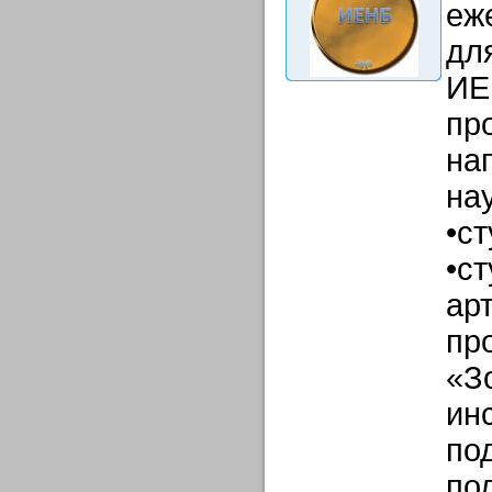
еж
дл
ИЕ
пр
на
нау
•с
•ст
ар
пр
«З
ин
по
по