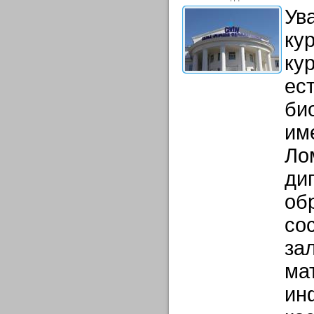
Ув
ку
ку
ес
би
им
Ло
ди
об
со
за
ма
ин