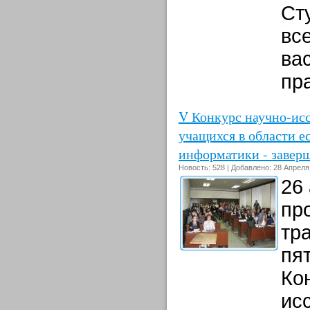
Ст
вс
ва
пр
V Конкурс научно-исс
учащихся в области е
информатики - завер
Новость: 528 | Добавлено: 28 Апреля
26
пр
тр
пят
Ко
ис