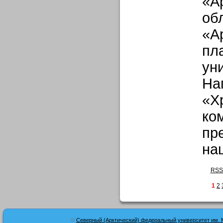
«А
об
«А
пл
ун
На
«Х
ко
пр
нац
RSS
1
2
©
Северный (Арктический) федеральный университет им. 