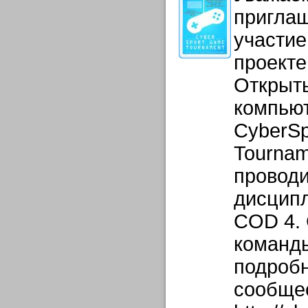
приглаш
участие
проекте
Открыт
компью
CyberS
Tournam
провод
дисцип
COD 4.
команды
подробн
сообще