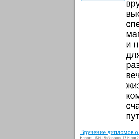
вр
вы
сп
ма
и 
дл
ра
ве
жи
ко
сч
пу
Вручение дипломов о
Новость: 534 | Добавлено: 17 Июня 2