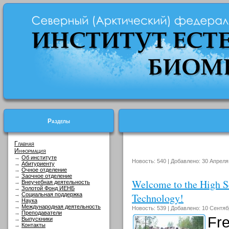
Разделы
Главная
Информация
→
Об институте
Новость: 540 | Добавлено: 30 Апреля
→
Абитуриенту
→
Очное отделение
→
Заочное отделение
Welcome to the High S
→
Внеучебная деятельность
→
Золотой Фонд ИЕНБ
→
Социальная поддержка
Technology!
→
Наука
→
Международная деятельность
Новость: 539 | Добавлено: 10 Сентяб
→
Преподаватели
Fr
→
Выпускники
→
Контакты