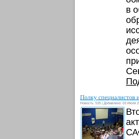
в 
об
ис
де
ос
пр
Сев
По
Полку специалистов и
Новость: 535 | Добавлено: 03 Июля 2
Вт
ак
СА