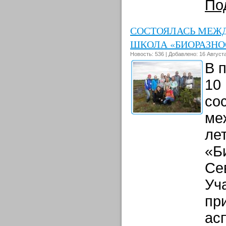
По
СОСТОЯЛАСЬ МЕЖ
ШКОЛА «БИОРАЗНО
Новость: 536 | Добавлено: 16 Августа
В 
10
со
ме
ле
«Б
Се
Уч
пр
ас