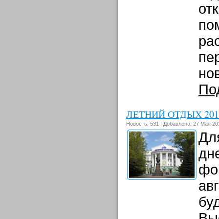
от
по
ра
пе
нов
По
ЛЕТНИЙ ОТДЫХ 201
Новость: 531 | Добавлено: 27 Мая 201
Дл
дн
фо
ав
бу
Вы