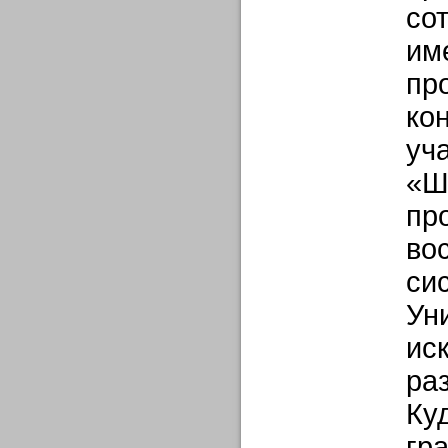
со
им
пр
ко
уч
«Ш
пр
во
си
Ун
ис
ра
Ку
гр