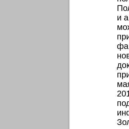
По
и 
мо
пр
фа
но
до
пр
ма
20
по
ин
Зо