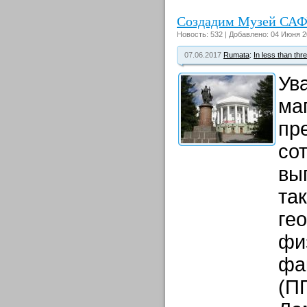
Создадим Музей САФ
Новость: 532 | Добавлено: 04 Июня 2
07.06.2017
Rumata
:
In less than thr
Ув
ма
пр
со
вы
та
ге
фи
фа
(П