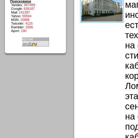
Поисковики
ма
Yandex:
907489
Google:
636187
ин
Mail:
141397
Yahoo:
59564
MSN:
15886
ес
Twiceler:
4125
Rambler:
2586
Aport:
190
те
на
ст
ка
ко
Ло
эта
се
на
по
ка