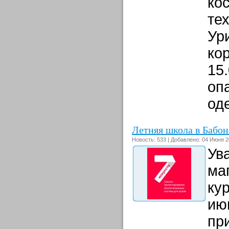
ко
те
Ури
кор
15
оп
од
Летняя школа в Бабон
Новость: 533 | Добавлено: 04 Июня 2
Ув
ма
ку
ию
пр