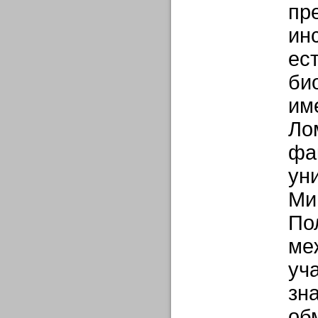
пр
ин
ес
би
им
Ло
фа
ун
Ми
По
ме
уч
зн
об