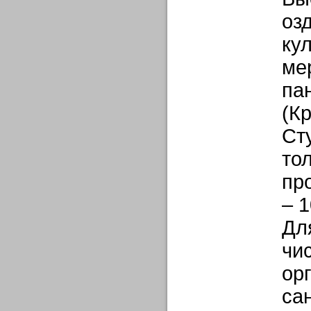
оз
ку
ме
па
(К
Ст
то
пр
– 1
Дл
чи
ор
са