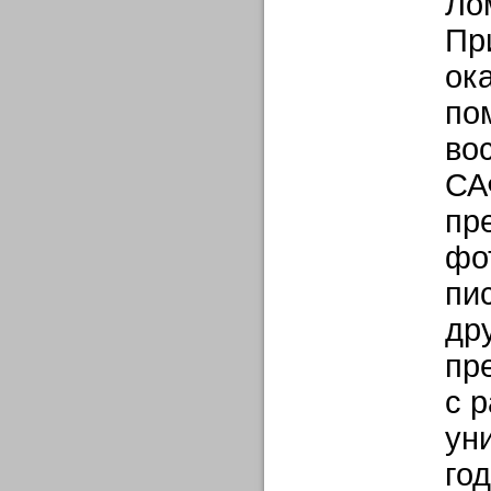
Ло
Пр
ок
по
во
СА
пр
фо
пи
др
пр
с 
ун
го