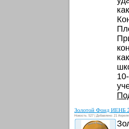
уд
ка
Ко
Пл
Пр
ко
ка
шк
10-
уче
По
Золотой Фонд ИЕНБ 
Новость: 527 | Добавлено: 21 Апреля
Зо