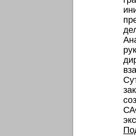
ин
пр
де
Ан
ру
ди
вз
Су
за
со
СА
эк
По