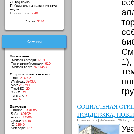
со
• Студ-наука
Победители направления студ-
наука:
ал
Просмотров:
5348
то
Статей:
3414
со
би
Счетчики
См
Посетители
1),
Визитов сегодня:
1314
Посетителей сегодня:
620
Визитов всего:
9787453
те
Операционные системы
Linux:
818903
пл
Windows:
624385
Mac:
282290
гр
FreeBSD:
29
SunOS:
21
Lynx OS:
7
Unix:
5
СОЦИАЛЬНАЯ СТИП
Браузеры
Chrome:
1334085
ПОДДЕРЖКА, ПОВ
Safari:
601024
Firefox:
149055
Новость: 537 | Добавлено: 20 Августа
Opera:
80949
IE:
61840
Ув
Netscape:
132