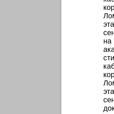
ко
Ло
эта
се
на
ак
ст
ка
ко
Ло
эта
се
до