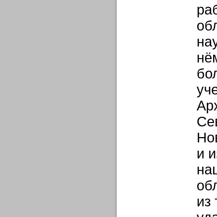
ра
об
на
нё
бо
уч
Ар
Се
Но
и и
на
об
из