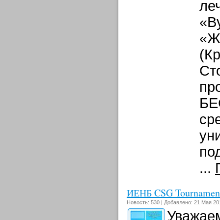
ле
«В
«Ж
(К
Ст
пр
БЕ
ср
ун
по
...
ИЕНБ CSG Tournamen
Новость: 530 | Добавлено: 21 Мая 201
Уважае