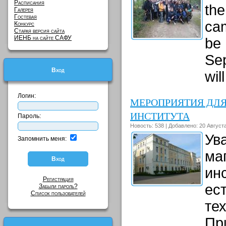
Расписания
the
Галерея
Гостевая
cam
Конкурс
Старая версия сайта
ИЕНБ на сайте САФУ
be 
Sep
Вход
wil
Логин:
МЕРОПРИЯТИЯ ДЛЯ
ИНСТИТУТА
Пароль:
Новость: 538 | Добавлено: 20 Августа
Ув
Запомнить меня:
ма
ин
Регистрация
ес
Забыли пароль?
Список пользователей
те
Пр