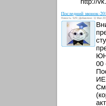
http://
Последний звонок-201
Новость: 529 | Добавлено: 11 Мая 201
Вн
пр
ст
пр
ЮН
00
По
ИЕ
См
(к
ак