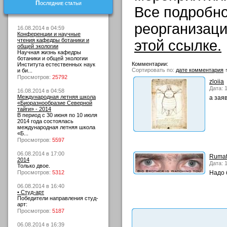
Последние статьи
Все подробн
реорганизац
16.08.2014 в 04:59
Конференции и научные
чтения кафедры ботаники и
этой ссылке.
общей экологии
Научная жизнь кафедры
ботаники и общей экологии
Комментарии:
Института естественных наук
Сортировать по:
дате комментария
и би...
Просмотров:
25792
zloiia
Дата: 
16.08.2014 в 04:58
Международная летняя школа
а зая
«Биоразнообразие Северной
тайги» - 2014
В период с 30 июня по 10 июля
2014 года состоялась
международная летняя школа
«Б...
Просмотров:
5597
06.08.2014 в 17:00
Ruma
2014
Дата: 
Только двое.
Просмотров:
5312
Надо 
06.08.2014 в 16:40
• Студ-арт
Победители направления студ-
арт:
Просмотров:
5187
06.08.2014 в 16:39