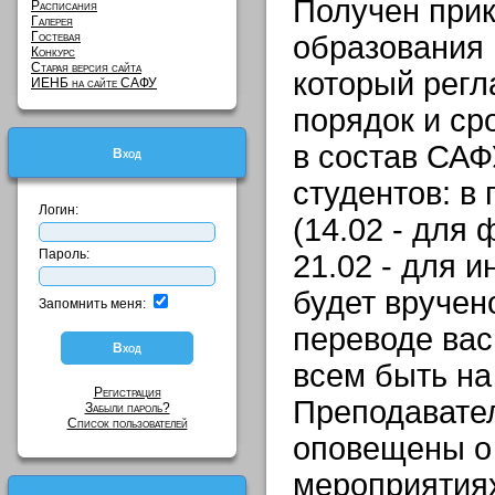
Получен при
Расписания
Галерея
Гостевая
образования 
Конкурс
Старая версия сайта
который регл
ИЕНБ на сайте САФУ
порядок и ср
в состав СА
Вход
студентов: в
Логин:
(14.02 - для 
Пароль:
21.02 - для 
будет вручен
Запомнить меня:
переводе вас
всем быть на 
Регистрация
Преподавател
Забыли пароль?
Список пользователей
оповещены о
мероприятия