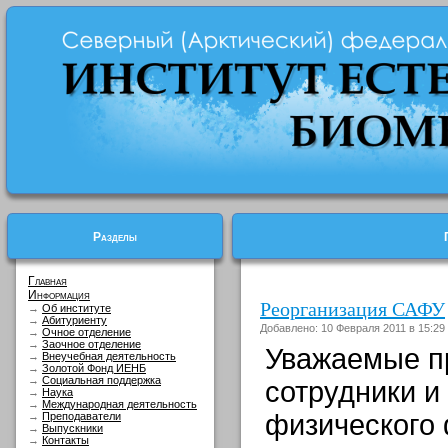
Разделы
Главная
Информация
Реорганизация САФУ
→
Об институте
→
Абитуриенту
Добавлено: 10 Февраля 2011 в 15:29
→
Очное отделение
→
Заочное отделение
Уважаемые п
→
Внеучебная деятельность
→
Золотой Фонд ИЕНБ
→
Социальная поддержка
сотрудники и
→
Наука
→
Международная деятельность
физического 
→
Преподаватели
→
Выпускники
→
Контакты