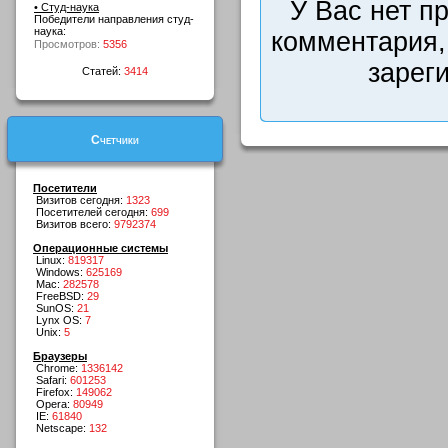
У Вас нет п
• Студ-наука
Победители направления студ-
наука:
комментария,
Просмотров:
5356
зарег
Статей:
3414
Счетчики
Посетители
Визитов сегодня:
1323
Посетителей сегодня:
699
Визитов всего:
9792374
Операционные системы
Linux:
819317
Windows:
625169
Mac:
282578
FreeBSD:
29
SunOS:
21
Lynx OS:
7
Unix:
5
Браузеры
Chrome:
1336142
Safari:
601253
Firefox:
149062
Opera:
80949
IE:
61840
Netscape:
132