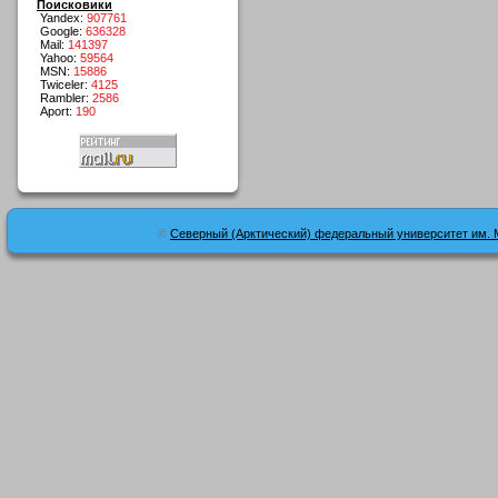
Поисковики
Yandex:
907761
Google:
636328
Mail:
141397
Yahoo:
59564
MSN:
15886
Twiceler:
4125
Rambler:
2586
Aport:
190
©
Северный (Арктический) федеральный университет им. 