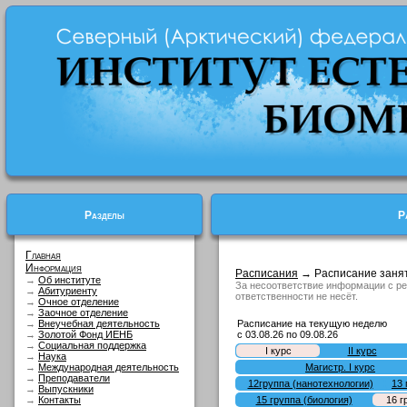
Разделы
Р
Главная
Информация
Расписания
→ Расписание заня
→
Об институте
За несоответствие информации с р
→
Абитуриенту
ответственности не несёт.
→
Очное отделение
→
Заочное отделение
→
Внеучебная деятельность
Расписание на текущую неделю
→
Золотой Фонд ИЕНБ
с 03.08.26 по 09.08.26
→
Социальная поддержка
I курс
II курс
→
Наука
→
Международная деятельность
Магистр. I курс
→
Преподаватели
12группа (нанотехнологии)
13 
→
Выпускники
→
Контакты
15 группа (биология)
16 г