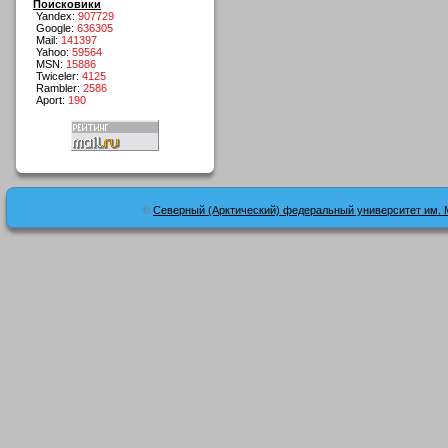
Поисковики
Yandex:
907729
Google:
636305
Mail:
141397
Yahoo:
59564
MSN:
15886
Twiceler:
4125
Rambler:
2586
Aport:
190
©
Северный (Арктический) федеральный университет им. 