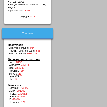
• Студ-наука
Победители направления студ-
наука:
Просмотров:
5355
Статей:
3414
Счетчики
Посетители
Визитов сегодня:
924
Посетителей сегодня:
536
Визитов всего:
9791975
Операционные системы
Linux:
819231
Windows:
625114
Mac:
282556
FreeBSD:
29
SunOS:
21
Lynx OS:
7
Unix:
5
Браузеры
Chrome:
1335953
Safari:
601209
Firefox:
149062
Opera:
80949
IE:
61840
Netscape:
132