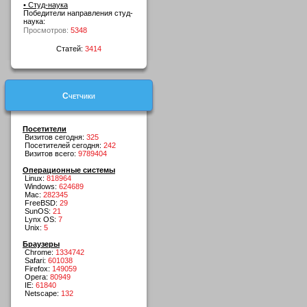
• Студ-наука
Победители направления студ-
наука:
Просмотров:
5348
Статей:
3414
Счетчики
Посетители
Визитов сегодня:
325
Посетителей сегодня:
242
Визитов всего:
9789404
Операционные системы
Linux:
818964
Windows:
624689
Mac:
282345
FreeBSD:
29
SunOS:
21
Lynx OS:
7
Unix:
5
Браузеры
Chrome:
1334742
Safari:
601038
Firefox:
149059
Opera:
80949
IE:
61840
Netscape:
132