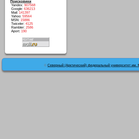
Поисковики
Yandex:
907568
Google:
636213
Mail:
141397
Yahoo:
59564
MSN:
15886
Twiceler:
4125
Rambler:
2586
Aport:
190
©
Северный (Арктический) федеральный университет им. 