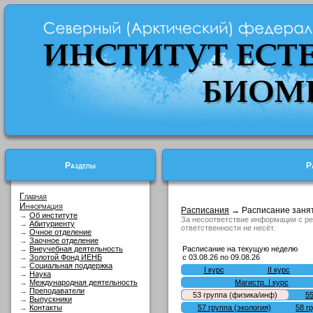
Разделы
Р
Главная
Информация
Расписания
→ Расписание заня
→
Об институте
За несоответствие информации с р
→
Абитуриенту
ответственности не несёт.
→
Очное отделение
→
Заочное отделение
→
Внеучебная деятельность
Расписание на текущую неделю
→
Золотой Фонд ИЕНБ
с 03.08.26 по 09.08.26
→
Социальная поддержка
I курс
II курс
→
Наука
→
Международная деятельность
Магистр. I курс
→
Преподаватели
53 гpуппа (физика/инф)
55
→
Выпускники
→
Контакты
57 группа (экология)
58 г