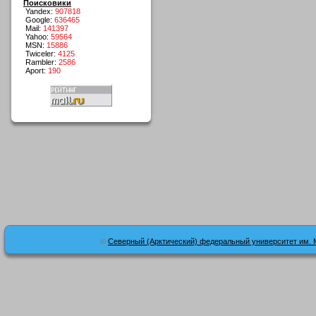
Поисковики
Yandex:
907818
Google:
636465
Mail:
141397
Yahoo:
59564
MSN:
15886
Twiceler:
4125
Rambler:
2586
Aport:
190
©
Северный (Арктический) федеральный университет им. 