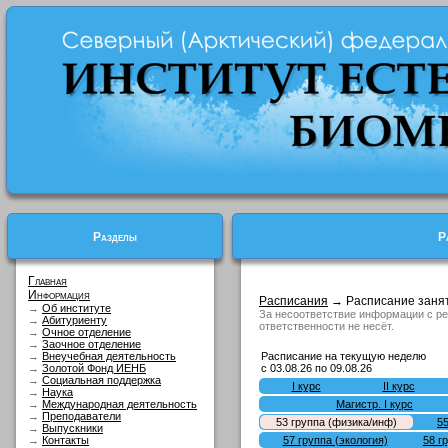
Разделы
Р
Главная
Информация
Расписания
→ Расписание заня
→
Об институте
За несоответствие информации с р
→
Абитуриенту
ответственности не несёт.
→
Очное отделение
→
Заочное отделение
→
Внеучебная деятельность
Расписание на текущую неделю
→
Золотой Фонд ИЕНБ
с 03.08.26 по 09.08.26
→
Социальная поддержка
I курс
II курс
→
Наука
→
Международная деятельность
Магистр. I курс
→
Преподаватели
53 гpуппа (физика/инф)
55
→
Выпускники
→
Контакты
57 группа (экология)
58 г