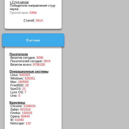
• Студ-наука
Победители направления студ-
наука:
Просмотров:
5356
Статей:
3414
Счетчики
Посетители
Визитов сегодня:
3096
Посетителей сегодня:
2819
Визитов всего:
9796180
Операционные системы
Linux:
820329
Windows:
626351
Mac:
283590
FreeBSD:
29
SunOS:
21
Lynx OS:
7
Unix:
5
Браузеры
Chrome:
1338034
Safari:
601818
Firefox:
150025
Opera:
80949
IE:
61840
Netscape:
132