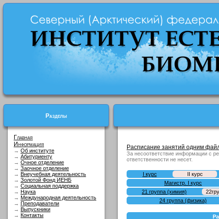
Разделы
Главная
Информация
Расписание занятий одним файл
→
Об институте
За несоответствие информации с р
→
Абитуриенту
ответственности не несет.
→
Очное отделение
→
Заочное отделение
→
Внеучебная деятельность
I курс
II курс
→
Золотой Фонд ИЕНБ
Магистр. I курс
→
Социальная поддержка
→
Наука
21 группа (химия)
22гр
→
Международная деятельность
24 группа (физика)
→
Преподаватели
→
Выпускники
→
Контакты
Ра