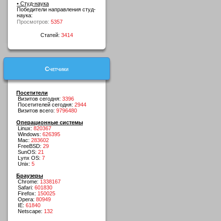
• Студ-наука
Победители направления студ-
наука:
Просмотров:
5357
Статей:
3414
Счетчики
Посетители
Визитов сегодня:
3396
Посетителей сегодня:
2944
Визитов всего:
9796480
Операционные системы
Linux:
820367
Windows:
626395
Mac:
283602
FreeBSD:
29
SunOS:
21
Lynx OS:
7
Unix:
5
Браузеры
Chrome:
1338167
Safari:
601830
Firefox:
150025
Opera:
80949
IE:
61840
Netscape:
132