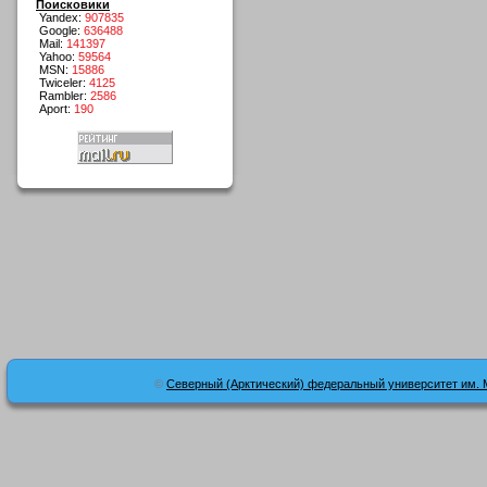
Поисковики
Yandex:
907835
Google:
636488
Mail:
141397
Yahoo:
59564
MSN:
15886
Twiceler:
4125
Rambler:
2586
Aport:
190
©
Северный (Арктический) федеральный университет им. 