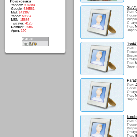
Поисковики
Yandex:
907884
SlaV
Google:
636581
Имя:
С
Mail:
141397
После
Yahoo:
59564
Возрас
MSN:
15886
Стату
Twiceler:
4125
Пол:
М
Rambler:
2586
Зарег
Aport:
190
Joni4
Имя:
Е
После
Возрас
Стату
Пол:
М
Зарег
Parat
Имя:
Д
После
Стату
Пол:
М
Зарег
korob
Имя:
С
После
Возрас
Стату
Пол:
Ж