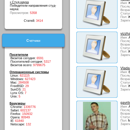
• Студ-наука
Имя:
Ю
Победители направления студ-
После
наука:
Возрас
Просмотров:
5358
Стату
Пол:
Ж
Зарег
Статей:
3414
vizzh
Имя:
А
Счетчики
После
Возрас
Стату
Пол:
Ж
Посетители
Зарег
Визитов сегодня:
6591
Посетителей сегодня:
5317
Визитов всего:
9799675
Vlada
Операционные системы
Имя:
В
Linux:
821115
После
Windows:
627423
Возрас
Mac:
284508
Стату
FreeBSD:
29
Пол:
Ж
SunOS:
21
Зарег
Lynx OS:
7
Unix:
5
gavril
Браузеры
Имя:
А
Chrome:
1339776
После
Safari:
602137
Возрас
Firefox:
150932
Стату
Opera:
80949
Пол:
М
IE:
61840
Зарег
Netscape:
132