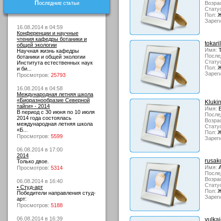
Последние статьи
Возрас
Стату
Пол:
Ж
Зарег
16.08.2014 в 04:59
Конференции и научные
чтения кафедры ботаники и
tokari
общей экологии
Имя:
Т
Научная жизнь кафедры
После
ботаники и общей экологии
Стату
Института естественных наук
Пол:
Ж
и би...
Зарег
Просмотров:
25793
16.08.2014 в 04:58
Международная летняя школа
«Биоразнообразие Северной
Kluki
тайги» - 2014
Имя:
В
В период с 30 июня по 10 июля
После
2014 года состоялась
Возрас
международная летняя школа
Стату
«Б...
Пол:
Ж
Просмотров:
5599
Зарег
06.08.2014 в 17:00
2014
rusak
Только двое.
Имя:
А
Просмотров:
5314
После
Возрас
06.08.2014 в 16:40
Стату
• Студ-арт
Пол:
Ж
Победители направления студ-
Зарег
арт:
Просмотров:
5188
06.08.2014 в 16:39
yulka