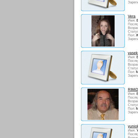
Зарег
Vera
Имя:
В
После
Возрас
Стату
Пол:
Ж
Зарег
vase
Имя:
В
После
Возрас
Стату
Пол:
М
Зарег
RIMi
Имя:
В
После
Возрас
Стату
Пол:
М
Зарег
yunio
Имя:
Y
После
Возрас