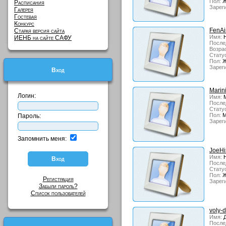
Пол:
Ж
Расписания
Зарег
Галерея
Гостевая
Конкурс
FenAi
Старая версия сайта
Имя:
Н
ИЕНБ на сайте САФУ
После
Возрас
Стату
Пол:
Ж
Зарег
Вход
Marin
Логин:
Имя:
М
После
Стату
Пол:
М
Пароль:
Зарег
Запомнить меня:
JoeHi
Имя:
Н
После
Стату
Пол:
Ж
Регистрация
Зарег
Забыли пароль?
Список пользователей
voly-
Имя:
Д
После