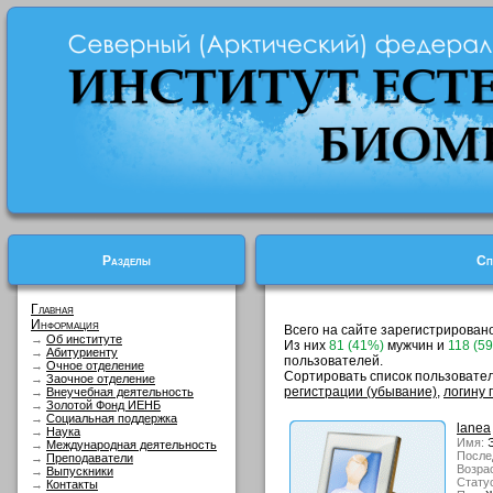
Разделы
Сп
Главная
Информация
Всего на сайте зарегистрирован
→
Об институте
Из них
81 (41%)
мужчин и
118 (5
→
Абитуриенту
пользователей.
→
Очное отделение
Сортировать список пользовате
→
Заочное отделение
регистрации (убывание)
,
логину 
→
Внеучебная деятельность
→
Золотой Фонд ИЕНБ
→
Социальная поддержка
lanea
→
Наука
Имя:
Э
→
Международная деятельность
После
→
Преподаватели
Возрас
→
Выпускники
Стату
→
Контакты