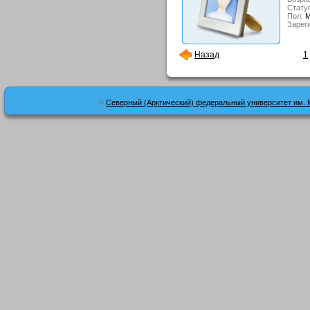
Стату
Пол:
М
Зарег
Назад
1
©
Северный (Арктический) федеральный университет им. 