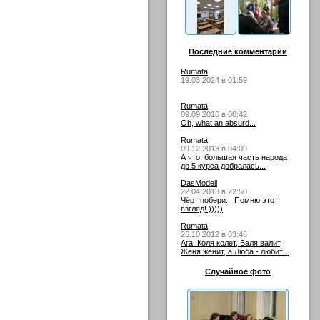
Последние комментарии
Rumata
19.03.2024 в 01:59
Rumata
09.09.2016 в 00:42
Oh, what an absurd...
Rumata
09.12.2013 в 04:09
А что, большая часть народа
до 5 курса добралась...
DasModell
22.04.2013 в 22:50
Чёрт побери... Помню этот
взгляд! )))))
Rumata
26.10.2012 в 03:46
Ага. Коля колет, Валя валит,
Женя женит, а Люба - любит...
Случайное фото