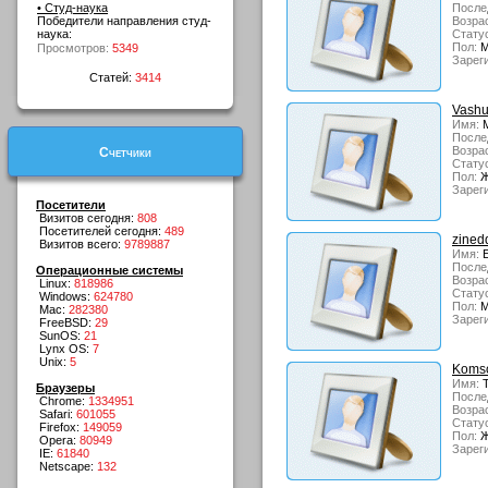
• Студ-наука
После
Победители направления студ-
Возрас
наука:
Стату
Пол:
М
Просмотров:
5349
Зарег
Статей:
3414
Vashu
Имя:
М
После
Возрас
Счетчики
Стату
Пол:
Ж
Зарег
Посетители
Визитов сегодня:
808
Посетителей сегодня:
489
zined
Визитов всего:
9789887
Имя:
Е
После
Операционные системы
Возрас
Linux:
818986
Стату
Windows:
624780
Пол:
М
Mac:
282380
Зарег
FreeBSD:
29
SunOS:
21
Lynx OS:
7
Unix:
5
Koms
Имя:
Т
Браузеры
После
Chrome:
1334951
Возрас
Safari:
601055
Стату
Firefox:
149059
Пол:
Ж
Opera:
80949
Зарег
IE:
61840
Netscape:
132