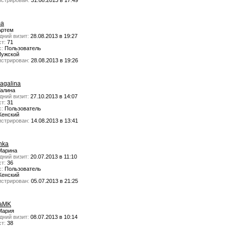
истрирован:
31.08.2013 в 17:49
ma
ртем
дний визит:
28.08.2013 в 19:27
т:
71
с:
Пользователь
ужской
истрирован:
28.08.2013 в 19:26
vagalina
алина
дний визит:
27.10.2013 в 14:07
т:
31
с:
Пользователь
енский
истрирован:
14.08.2013 в 13:41
hka
арина
дний визит:
20.07.2013 в 11:10
т:
36
с:
Пользователь
енский
истрирован:
05.07.2013 в 21:25
yaMK
ария
дний визит:
08.07.2013 в 10:14
т:
38