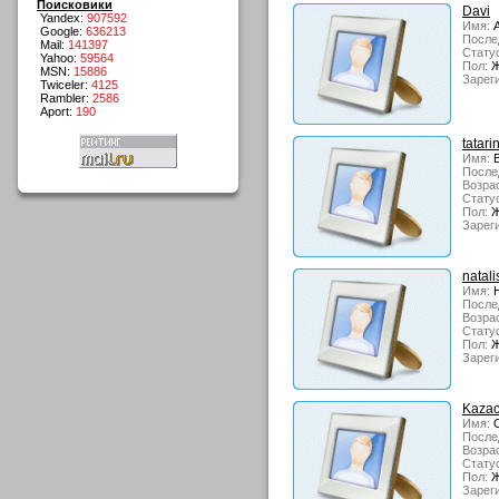
Поисковики
Davi
Yandex:
907592
Имя:
А
Google:
636213
После
Mail:
141397
Стату
Yahoo:
59564
Пол:
Ж
MSN:
15886
Зарег
Twiceler:
4125
Rambler:
2586
Aport:
190
tatari
Имя:
В
После
Возрас
Стату
Пол:
Ж
Зарег
natal
Имя:
Н
После
Возрас
Стату
Пол:
Ж
Зарег
Kaza
Имя:
О
После
Возрас
Стату
Пол:
Ж
Зарег