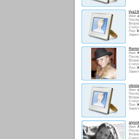
ilya1
Имя:
и
После
Возрас
Стату
Пол:
М
Зарег
Remm
Имя:
Ю
После
Возрас
Стату
Пол:
Ж
Зарег
olesi
Имя:
о
После
Возрас
Стату
Пол:
Ж
Зарег
alyon
Имя:
А
После
Возрас
Стату