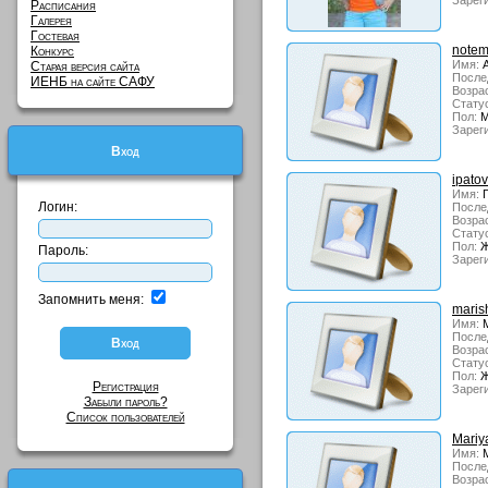
Зарег
Расписания
Галерея
Гостевая
note
Конкурс
Имя:
А
Старая версия сайта
После
ИЕНБ на сайте САФУ
Возрас
Стату
Пол:
М
Зарег
Вход
ipato
Имя:
Г
Логин:
После
Возрас
Стату
Пол:
Ж
Пароль:
Зарег
Запомнить меня:
maris
Имя:
М
После
Возрас
Стату
Пол:
Ж
Регистрация
Зарег
Забыли пароль?
Список пользователей
Mari
Имя:
М
После
Возрас