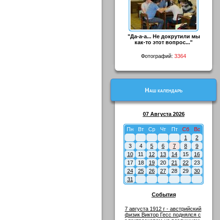
"Да-а-а... Не докрутили мы
как-то этот вопрос..."
Фотографий:
3364
Наш календарь
07 Августа 2026
Пн
Вт
Ср
Чт
Пт
Сб
Вс
1
2
3
4
5
6
7
8
9
10
11
12
13
14
15
16
17
18
19
20
21
22
23
24
25
26
27
28
29
30
31
События
7 августа 1912 г - австрийский
физик Виктор Гесс поднялся с