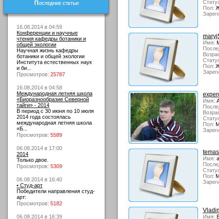
Стату
Последние статьи
Пол:
Ж
Зарег
16.08.2014 в 04:59
Конференции и научные
maryj
чтения кафедры ботаники и
Имя:
М
общей экологии
После
Научная жизнь кафедры
Возрас
ботаники и общей экологии
Стату
Института естественных наук
Пол:
Ж
и би...
Зарег
Просмотров:
25787
16.08.2014 в 04:58
Международная летняя школа
exper
«Биоразнообразие Северной
Имя:
А
тайги» - 2014
После
В период с 30 июня по 10 июля
Возрас
2014 года состоялась
Стату
международная летняя школа
Пол:
М
«Б...
Зарег
Просмотров:
5589
06.08.2014 в 17:00
temas
2014
Имя:
а
Только двое.
После
Просмотров:
5309
Стату
Пол:
М
06.08.2014 в 16:40
Зарег
• Студ-арт
Победители направления студ-
арт:
Просмотров:
5182
Vladi
06.08.2014 в 16:39
Имя:
В