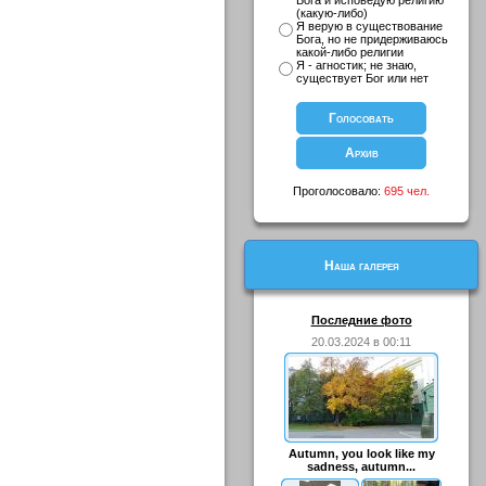
Бога и исповедую религию
(какую-либо)
Я верую в существование
Бога, но не придерживаюсь
какой-либо религии
Я - агностик; не знаю,
существует Бог или нет
Проголосовало:
695 чел.
Наша галерея
Последние фото
20.03.2024 в 00:11
Autumn, you look like my
sadness, autumn...