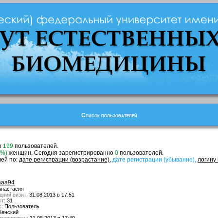
Список пользователей
о
199
пользователей.
9%)
женщин. Сегодня зарегистрированно
0
пользователей.
лей по:
дате регистрации (возрастание)
,
дате регистрации (убывание),
логину
aaa94
настасия
дний визит:
31.08.2013 в 17:51
т:
31
с:
Пользователь
енский