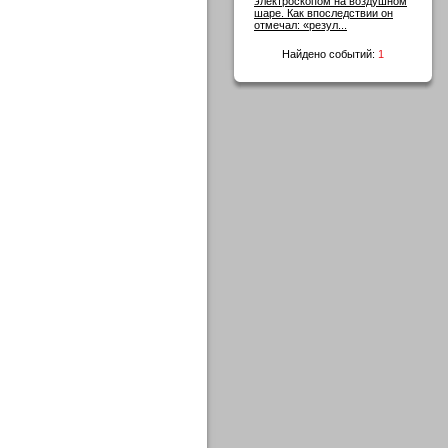
электроскопом на воздушном
шаре. Как впоследствии он
отмечал: «резул...
Найдено событий:
1