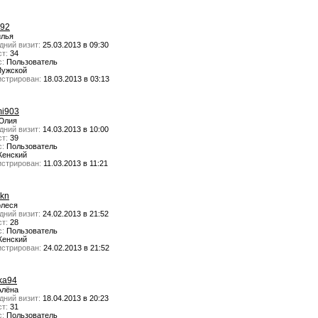
992
лья
дний визит:
25.03.2013 в 09:30
т:
34
с:
Пользователь
ужской
истрирован:
18.03.2013 в 03:13
i903
лия
дний визит:
14.03.2013 в 10:00
т:
39
с:
Пользователь
енский
истрирован:
11.03.2013 в 11:21
akn
леся
дний визит:
24.02.2013 в 21:52
т:
28
с:
Пользователь
енский
истрирован:
24.02.2013 в 21:52
ka94
лёна
дний визит:
18.04.2013 в 20:23
т:
31
с:
Пользователь