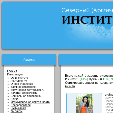
Разделы
Главная
Информация
Всего на сайте зарегистрирован
→
Об институте
Из них
81 (41%)
мужчин и
118 (5
→
Абитуриенту
Сортировать список пользовате
→
Очное отделение
визита
→
Заочное отделение
→
Внеучебная деятельность
→
Золотой Фонд ИЕНБ
ergin
→
Социальная поддержка
Имя:
А
→
Наука
После
→
Международная деятельность
Возрас
→
Преподаватели
Стату
→
Выпускники
Пол:
Ж
→
Контакты