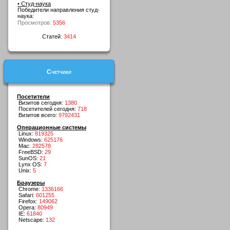
• Студ-наука
Победители направления студ-
наука:
Просмотров:
5356
Статей:
3414
Счетчики
Посетители
Визитов сегодня:
1380
Посетителей сегодня:
718
Визитов всего:
9792431
Операционные системы
Linux:
819325
Windows:
625176
Mac:
282578
FreeBSD:
29
SunOS:
21
Lynx OS:
7
Unix:
5
Браузеры
Chrome:
1336166
Safari:
601255
Firefox:
149062
Opera:
80949
IE:
61840
Netscape:
132