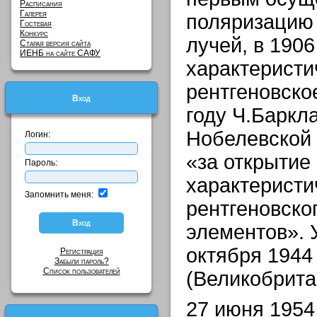
Расписания
Галерея
поляризацию 
Гостевая
Конкурс
лучей, в 1906
Старая версия сайта
ИЕНБ на сайте САФУ
характеристи
рентгеновско
Вход
году Ч.Баркл
Нобелевской 
Логин:
«за открытие
Пароль:
характеристи
Запомнить меня:
рентгеновско
элементов». 
октября 1944
Регистрация
Забыли пароль?
Список пользователей
(Великобрита
27 июня 1954 