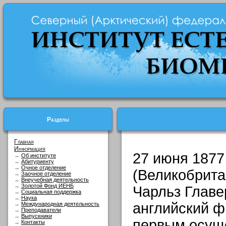
Разделы
Главная
Информация
27 июня 1877 
→
Об институте
→
Абитуриенту
→
Очное отделение
(Великобрита
→
Заочное отделение
→
Внеучебная деятельность
→
Золотой Фонд ИЕНБ
Чарльз Главе
→
Социальная поддержка
→
Наука
английский ф
→
Международная деятельность
→
Преподаватели
→
Выпускники
первым осуще
→
Контакты