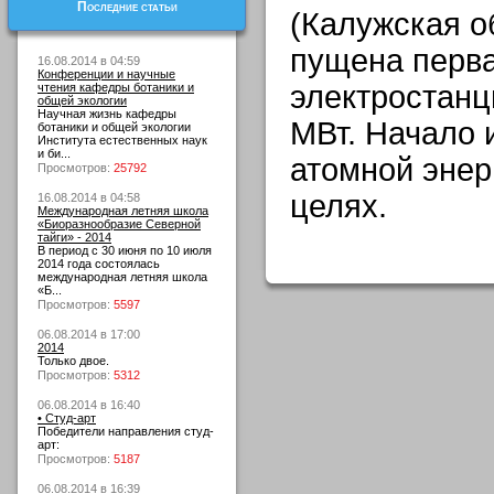
Последние статьи
(Калужская о
пущена перва
16.08.2014 в 04:59
Конференции и научные
электростан
чтения кафедры ботаники и
общей экологии
Научная жизнь кафедры
МВт. Начало 
ботаники и общей экологии
Института естественных наук
и би...
атомной энер
Просмотров:
25792
целях.
16.08.2014 в 04:58
Международная летняя школа
«Биоразнообразие Северной
тайги» - 2014
В период с 30 июня по 10 июля
2014 года состоялась
международная летняя школа
«Б...
Просмотров:
5597
06.08.2014 в 17:00
2014
Только двое.
Просмотров:
5312
06.08.2014 в 16:40
• Студ-арт
Победители направления студ-
арт:
Просмотров:
5187
06.08.2014 в 16:39