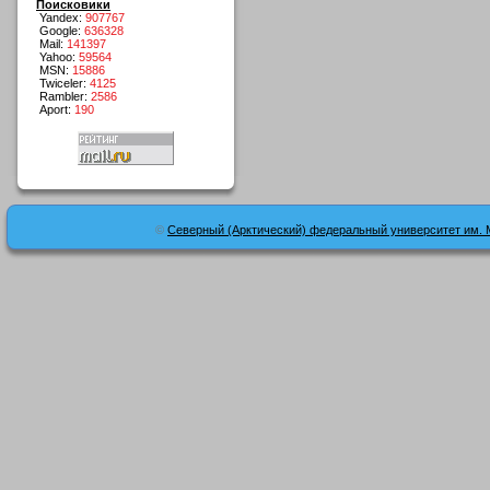
Поисковики
Yandex:
907767
Google:
636328
Mail:
141397
Yahoo:
59564
MSN:
15886
Twiceler:
4125
Rambler:
2586
Aport:
190
©
Северный (Арктический) федеральный университет им. 