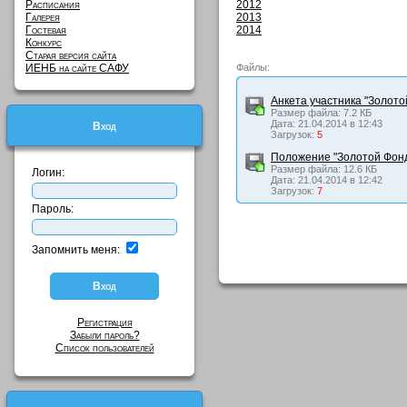
Расписания
2012
Галерея
2013
Гостевая
2014
Конкурс
Старая версия сайта
ИЕНБ на сайте САФУ
Файлы:
Анкета участника "Золото
Размер файла: 7.2 КБ
Дата: 21.04.2014 в 12:43
Вход
Загрузок:
5
Положение "Золотой Фонд
Размер файла: 12.6 КБ
Логин:
Дата: 21.04.2014 в 12:42
Загрузок:
7
Пароль:
Запомнить меня:
Регистрация
Забыли пароль?
Список пользователей