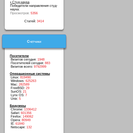
• Студ-наука
Победители направления студ-
наука:
Просмотров:
5356
Статей:
3414
Счетчики
Посетители
Визитов сегодня:
1948
Посетителей сегодня:
883
Визитов всего:
9792999
Операционные системы
Linux:
819490
Windows:
625263
Mac:
282589
FreeBSD:
29
SunOS:
21
Lynx OS:
7
Unix:
5
Браузеры
Chrome:
1336412
Safari:
601356
Firefox:
149062
Opera:
80949
IE:
61840
Netscape:
132