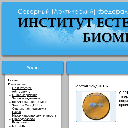
Разделы
Главная
Информация
Золотой Фонд ИЕНБ
→
Об институте
→
Абитуриенту
С 20
→
Очное отделение
трад
→
Заочное отделение
нагр
→
Внеучебная деятельность
прои
→
Золотой Фонд ИЕНБ
→
Социальная поддержка
→
Наука
→
Международная деятельность
→
Преподаватели
→
Выпускники
→
Контакты