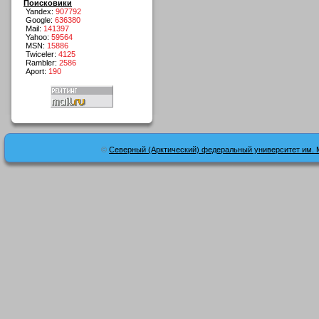
Поисковики
Yandex:
907792
Google:
636380
Mail:
141397
Yahoo:
59564
MSN:
15886
Twiceler:
4125
Rambler:
2586
Aport:
190
©
Северный (Арктический) федеральный университет им. 