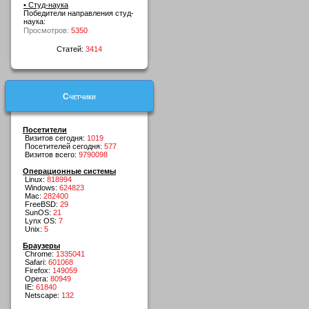
• Студ-наука
Победители направления студ-
наука:
Просмотров:
5350
Статей:
3414
Счетчики
Посетители
Визитов сегодня:
1019
Посетителей сегодня:
577
Визитов всего:
9790098
Операционные системы
Linux:
818994
Windows:
624823
Mac:
282400
FreeBSD:
29
SunOS:
21
Lynx OS:
7
Unix:
5
Браузеры
Chrome:
1335041
Safari:
601068
Firefox:
149059
Opera:
80949
IE:
61840
Netscape:
132