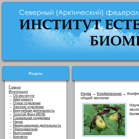
Разделы
Главная
Информация
Наука
→
Конференции
→ Конфер
→
Об институте
общей экологии
→
Абитуриенту
→
Очное отделение
Науч
→
Заочное отделение
эколо
→
Внеучебная деятельность
биом
→
Золотой Фонд ИЕНБ
→
Социальная поддержка
→
Наука
→
Международная деятельность
→
Преподаватели
→
Выпускники
→
Контакты