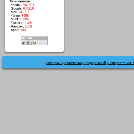
Поисковики
Yandex:
907604
Google:
636219
Mail:
141397
Yahoo:
59564
MSN:
15886
Twiceler:
4125
Rambler:
2586
Aport:
190
©
Северный (Арктический) федеральный университет им. 