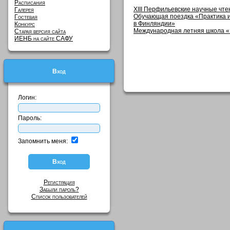
Расписания
XIII Перфильевские научные чтен
Галерея
Обучающая поездка «Практика и
Гостевая
в Финляндии»
Конкурс
Международная летняя школа «
Старая версия сайта
ИЕНБ на сайте САФУ
Вход
Логин:
Пароль:
Запомнить меня:
Регистрация
Забыли пароль?
Список пользователей