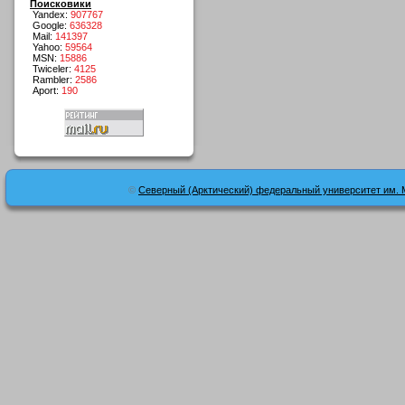
Поисковики
Yandex:
907767
Google:
636328
Mail:
141397
Yahoo:
59564
MSN:
15886
Twiceler:
4125
Rambler:
2586
Aport:
190
©
Северный (Арктический) федеральный университет им. 