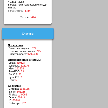
• Студ-наука
Победители направления студ-
наука:
Просмотров:
5356
Статей:
3414
Счетчики
Посетители
Визитов сегодня:
1377
Посетителей сегодня:
715
Визитов всего:
9792428
Операционные системы
Linux:
819324
Windows:
625176
Mac:
282578
FreeBSD:
29
SunOS:
21
Lynx OS:
7
Unix:
5
Браузеры
Chrome:
1336165
Safari:
601255
Firefox:
149062
Opera:
80949
IE:
61840
Netscape:
132