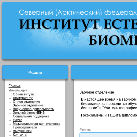
Разделы
Главная
Информация
Заочное отделение
→
Об институте
→
Абитуриенту
В настоящее время на заочном
→
Очное отделение
биомедицины проводится обуче
→
Заочное отделение
биологии" и "Учитель географии
→
Внеучебная деятельность
→
Золотой Фонд ИЕНБ
Госэкзамены и защита дипломо
→
Социальная поддержка
→
Наука
→
Международная деятельность
→
Преподаватели
Файлы:
→
Выпускники
→
Контакты