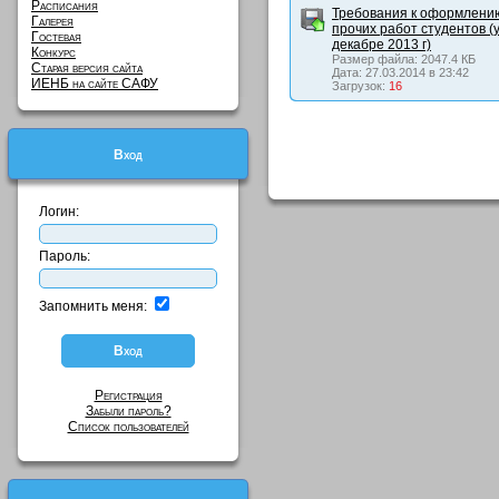
Расписания
Требования к оформлению
Галерея
прочих работ студентов (
Гостевая
декабре 2013 г)
Конкурс
Размер файла: 2047.4 КБ
Старая версия сайта
Дата: 27.03.2014 в 23:42
ИЕНБ на сайте САФУ
Загрузок:
16
Вход
Логин:
Пароль:
Запомнить меня:
Регистрация
Забыли пароль?
Список пользователей