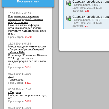
Последние статьи
Содержится образец напи
Размер файла: 5.8 КБ
Дата: 30.09.2011 в 13:38
Загрузок:
125
16.08.2014 в 04:59
Конференции и научные
Содержится образец нап
чтения кафедры ботаники и
Размер файла: 5.7 КБ
общей экологии
Дата: 30.09.2011 в 13:37
Научная жизнь кафедры
Загрузок:
71
ботаники и общей экологии
Института естественных наук
и би...
Просмотров:
25791
16.08.2014 в 04:58
Международная летняя школа
«Биоразнообразие Северной
тайги» - 2014
В период с 30 июня по 10 июля
2014 года состоялась
международная летняя школа
«Б...
Просмотров:
5591
06.08.2014 в 17:00
2014
Только двое.
Просмотров:
5311
06.08.2014 в 16:40
• Студ-арт
Победители направления студ-
арт:
Просмотров:
5185
06.08.2014 в 16:39