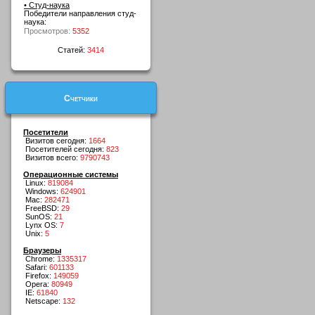
• Студ-наука
Победители направления студ-
наука:
Просмотров:
5352
Статей:
3414
Счетчики
Посетители
Визитов сегодня:
1664
Посетителей сегодня:
823
Визитов всего:
9790743
Операционные системы
Linux:
819084
Windows:
624901
Mac:
282471
FreeBSD:
29
SunOS:
21
Lynx OS:
7
Unix:
5
Браузеры
Chrome:
1335317
Safari:
601133
Firefox:
149059
Opera:
80949
IE:
61840
Netscape:
132