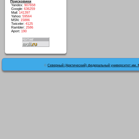
Поисковики
Yandex:
907658
Google:
636259
Mail:
141397
Yahoo:
59564
MSN:
15886
Twiceler:
4125
Rambler:
2586
Aport:
190
©
Северный (Арктический) федеральный университет им. 