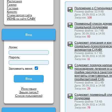
Расписания
Галерея
Гостевая
Положение о Стипендиал
Конкурс
Размер файла: 22.9 КБ
Дата: 28.09.2011 в 14:35
Старая версия сайта
Загрузок:
108
ИЕНБ на сайте САФУ
Примерный список докуме
социальной поддержки
Размер файла: 10.7 КБ
Дата: 30.09.2011 в 14:55
Вход
Загрузок:
93
Содержит описания и ко
социально-психологическо
Логин:
аспирантов С(А)ФУ
Размер файла: 6.7 КБ
Дата: 30.09.2011 в 15:00
Пароль:
Загрузок:
11
Содержит порядок направ
Запомнить меня:
прохождение лечения в с
график заездов в санато
контакты ответсвенных ли
профилакторий С(А)
Размер файла: 10.1 КБ
Дата: 30.09.2011 в 14:58
Регистрация
Загрузок:
29
Забыли пароль?
Содержит примерный спис
Список пользователей
поддержки
Размер файла: 7.8 КБ
Дата: 30.09.2011 в 14:55
Загрузок:
78