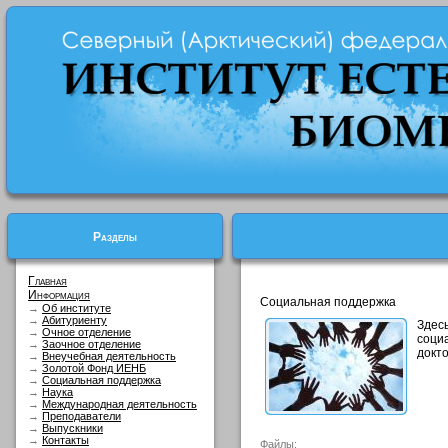
Разделы
Главная
Информация
Социальная поддержка
→
Об институте
→
Абитуриенту
Зде
→
Очное отделение
соци
→
Заочное отделение
докт
→
Внеучебная деятельность
→
Золотой Фонд ИЕНБ
→
Социальная поддержка
→
Наука
→
Международная деятельность
→
Преподаватели
→
Выпускники
→
Контакты
Файлы: