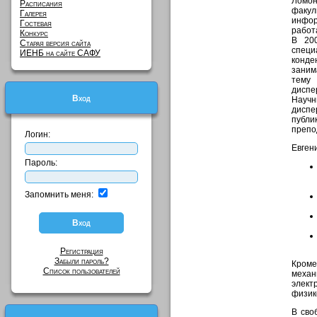
Ломон
Расписания
факул
Галерея
инфор
Гостевая
работ
Конкурс
В 20
Старая версия сайта
спе
ИЕНБ на сайте САФУ
конде
заним
тему 
диспе
Вход
Научн
диспе
публи
препо
Логин:
Евген
Пароль:
Запомнить меня:
Регистрация
Забыли пароль?
Кром
Список пользователей
механ
элект
физик
В сво