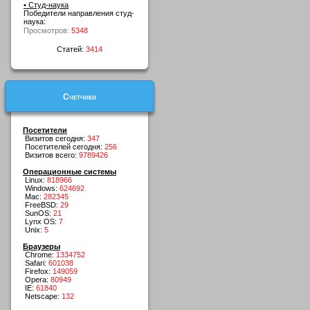
• Студ-наука
Победители направления студ-
наука:
Просмотров:
5348
Статей:
3414
Счетчики
Посетители
Визитов сегодня:
347
Посетителей сегодня:
256
Визитов всего:
9789426
Операционные системы
Linux:
818966
Windows:
624692
Mac:
282345
FreeBSD:
29
SunOS:
21
Lynx OS:
7
Unix:
5
Браузеры
Chrome:
1334752
Safari:
601038
Firefox:
149059
Opera:
80949
IE:
61840
Netscape:
132