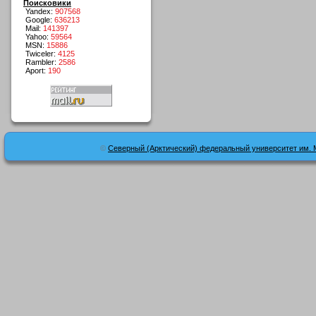
Поисковики
Yandex:
907568
Google:
636213
Mail:
141397
Yahoo:
59564
MSN:
15886
Twiceler:
4125
Rambler:
2586
Aport:
190
©
Северный (Арктический) федеральный университет им. 