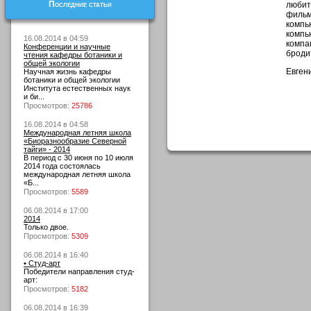
Последние статьи
люби
филь
комп
компь
16.08.2014 в 04:59
компа
Конференции и научные
бродит
чтения кафедры ботаники и
общей экологии
Евген
Научная жизнь кафедры
ботаники и общей экологии
Института естественных наук
и би...
Просмотров:
25786
16.08.2014 в 04:58
Международная летняя школа
«Биоразнообразие Северной
тайги» - 2014
В период с 30 июня по 10 июля
2014 года состоялась
международная летняя школа
«Б...
Просмотров:
5589
06.08.2014 в 17:00
2014
Только двое.
Просмотров:
5309
06.08.2014 в 16:40
• Студ-арт
Победители направления студ-
арт:
Просмотров:
5182
06.08.2014 в 16:39