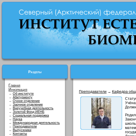
Разделы
Главная
Информация
Преподаватели
→
Кафедра общ
→
Об институте
→
Абитуриенту
Стату
→
Очное отделение
Учёна
→
Заочное отделение
Должн
→
Внеучебная деятельность
→
Золотой Фонд ИЕНБ
Роди
→
Социальная поддержка
→
Наука
Закон
→
Международная деятельность
школы
→
Преподаватели
мате
→
Выпускники
госу
→
Контакты