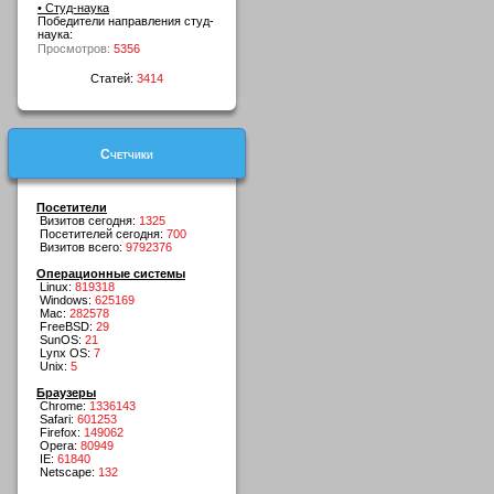
• Студ-наука
Победители направления студ-
наука:
Просмотров:
5356
Статей:
3414
Счетчики
Посетители
Визитов сегодня:
1325
Посетителей сегодня:
700
Визитов всего:
9792376
Операционные системы
Linux:
819318
Windows:
625169
Mac:
282578
FreeBSD:
29
SunOS:
21
Lynx OS:
7
Unix:
5
Браузеры
Chrome:
1336143
Safari:
601253
Firefox:
149062
Opera:
80949
IE:
61840
Netscape:
132