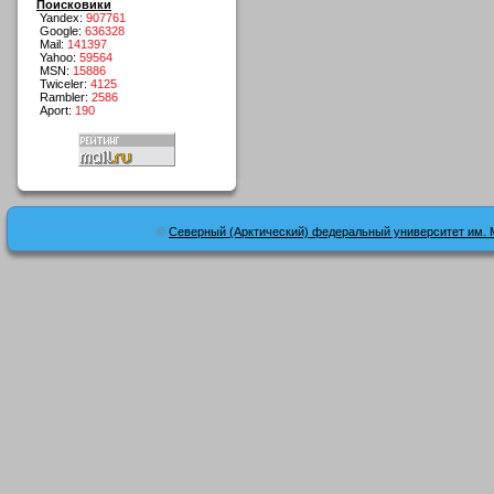
Поисковики
Yandex:
907761
Google:
636328
Mail:
141397
Yahoo:
59564
MSN:
15886
Twiceler:
4125
Rambler:
2586
Aport:
190
©
Северный (Арктический) федеральный университет им. 