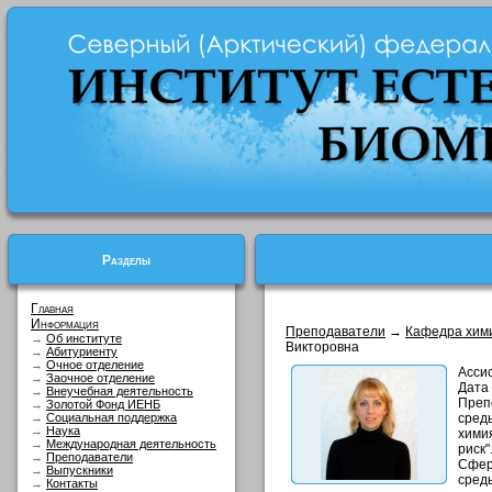
Разделы
Главная
Информация
Преподаватели
→
Кафедра хими
→
Об институте
Викторовна
→
Абитуриенту
→
Очное отделение
Асси
→
Заочное отделение
Дата 
→
Внеучебная деятельность
Преп
→
Золотой Фонд ИЕНБ
→
Социальная поддержка
сред
→
Наука
хими
→
Международная деятельность
риск"
→
Преподаватели
Сфер
→
Выпускники
среды
→
Контакты