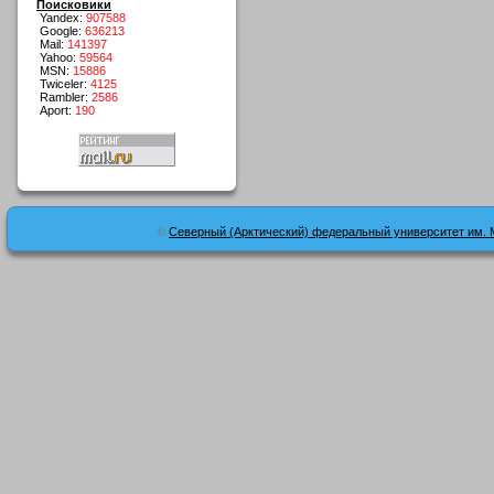
Поисковики
Yandex:
907588
Google:
636213
Mail:
141397
Yahoo:
59564
MSN:
15886
Twiceler:
4125
Rambler:
2586
Aport:
190
©
Северный (Арктический) федеральный университет им. 