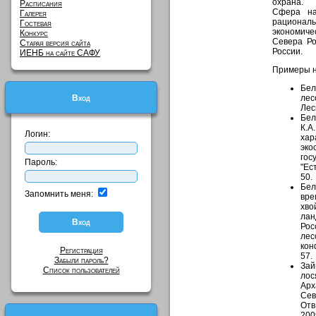
охрана.
Расписания
Сфера на
Галерея
рационал
Гостевая
экономиче
Конкурс
Севера Ро
Старая версия сайта
России.
ИЕНБ на сайте САФУ
Примеры н
Бел
Вход
лес
Лес
Бел
К.А
Логин:
хар
эко
гос
Пароль:
"Ес
50.
Бел
Запомнить меня:
вре
хво
лан
Рос
лес
кон
Регистрация
57.
Забыли пароль?
Зай
Список пользователей
лос
Арх
Сев
Отв
200