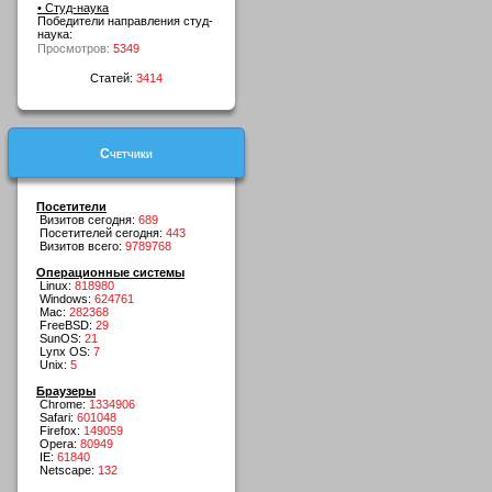
• Студ-наука
Победители направления студ-
наука:
Просмотров:
5349
Статей:
3414
Счетчики
Посетители
Визитов сегодня:
689
Посетителей сегодня:
443
Визитов всего:
9789768
Операционные системы
Linux:
818980
Windows:
624761
Mac:
282368
FreeBSD:
29
SunOS:
21
Lynx OS:
7
Unix:
5
Браузеры
Chrome:
1334906
Safari:
601048
Firefox:
149059
Opera:
80949
IE:
61840
Netscape:
132