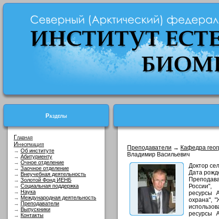
Разделы
Главная
Информация
Преподаватели
→
Кафедра геог
→
Об институте
Владимир Васильевич
→
Абитуриенту
→
Очное отделение
Доктор се
→
Заочное отделение
Дата рожде
→
Внеучебная деятельность
Преподав
→
Золотой Фонд ИЕНБ
→
Социальная поддержка
России",
→
Наука
ресурсы А
→
Международная деятельность
охрана", 
→
Преподаватели
использо
→
Выпускники
ресурсы А
→
Контакты