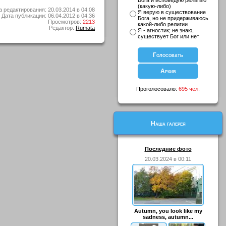
Бога и исповедую религию
(какую-либо)
а редактирования: 20.03.2014 в 04:08
Я верую в существование
Дата публикации: 06.04.2012 в 04:36
Бога, но не придерживаюсь
Просмотров:
2213
какой-либо религии
Редактор:
Rumata
Я - агностик; не знаю,
существует Бог или нет
Проголосовало:
695 чел.
Наша галерея
Последние фото
20.03.2024 в 00:11
Autumn, you look like my
sadness, autumn...