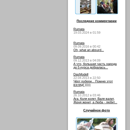
Последние комментарии
Rumata
19.03.2024 в 01:59
Rumata
09.09.2016 в 00:42
Oh, what an absurd...
Rumata
09.12.2013 в 04:09
А что, большая часть народа
до 5 курса добралась...
DasModell
22.04.2013 в 22:50
Чёрт побери... Помню этот
взгляд! )))))
Rumata
26.10.2012 в 03:46
Ага. Коля колет, Валя валит,
Женя женит, а Люба - любит...
Случайное фото