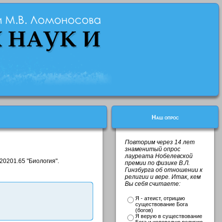
Наш опрос
Повторим через 14 лет
знаменитый опрос
лауреата Нобелевской
20201.65 "Биология".
премии по физике В.Л.
Гинзбурга об отношении к
религии и вере. Итак, кем
Вы себя считаете:
Я - атеист, отрицаю
существование Бога
(богов)
Я верую в существование