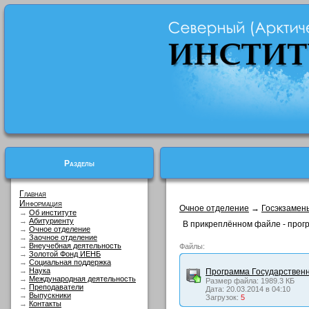
Разделы
Главная
Информация
Очное отделение
→
Госэкзамен
→
Об институте
→
Абитуриенту
В прикреплённом файле - прогр
→
Очное отделение
→
Заочное отделение
→
Внеучебная деятельность
Файлы:
→
Золотой Фонд ИЕНБ
→
Социальная поддержка
→
Наука
Программа Государственн
→
Международная деятельность
Размер файла: 1989.3 КБ
→
Преподаватели
Дата: 20.03.2014 в 04:10
→
Выпускники
Загрузок:
5
→
Контакты