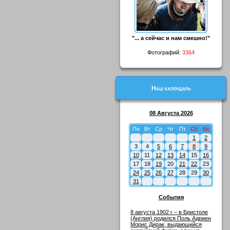
"... а сейчас и нам смешно!"
Фотографий:
3364
Наш календарь
08 Августа 2026
Пн
Вт
Ср
Чт
Пт
Сб
Вс
1
2
3
4
5
6
7
8
9
10
11
12
13
14
15
16
17
18
19
20
21
22
23
24
25
26
27
28
29
30
31
События
8 августа 1902 г – в Бристоле
(Англия) родился Поль Адриен
Морис Дирак, выдающийся