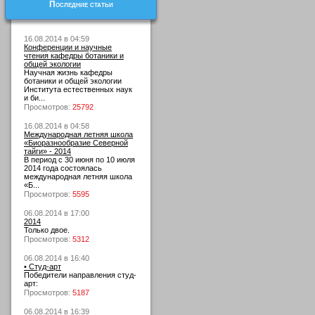
Последние статьи
16.08.2014 в 04:59
Конференции и научные
чтения кафедры ботаники и
общей экологии
Научная жизнь кафедры
ботаники и общей экологии
Института естественных наук
и би...
Просмотров:
25792
16.08.2014 в 04:58
Международная летняя школа
«Биоразнообразие Северной
тайги» - 2014
В период с 30 июня по 10 июля
2014 года состоялась
международная летняя школа
«Б...
Просмотров:
5595
06.08.2014 в 17:00
2014
Только двое.
Просмотров:
5312
06.08.2014 в 16:40
• Студ-арт
Победители направления студ-
арт:
Просмотров:
5187
06.08.2014 в 16:39