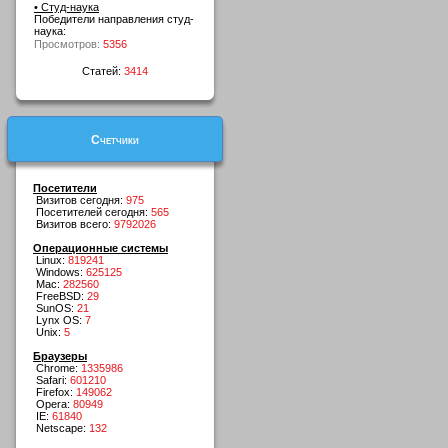
• Студ-наука
Победители направления студ-
наука:
Просмотров:
5356
Статей:
3414
Счетчики
Посетители
Визитов сегодня:
975
Посетителей сегодня:
565
Визитов всего:
9792026
Операционные системы
Linux:
819241
Windows:
625125
Mac:
282560
FreeBSD:
29
SunOS:
21
Lynx OS:
7
Unix:
5
Браузеры
Chrome:
1335986
Safari:
601210
Firefox:
149062
Opera:
80949
IE:
61840
Netscape:
132