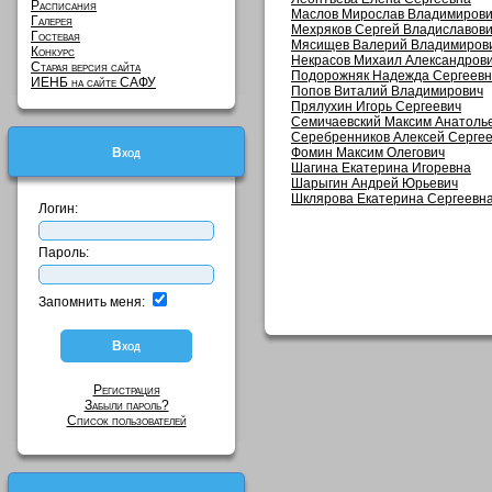
Расписания
Маслов Мирослав Владимиров
Галерея
Мехряков Сергей Владиславов
Гостевая
Мясищев Валерий Владимирови
Конкурс
Некрасов Михаил Александров
Старая версия сайта
Подорожняк Надежда Сергеевна
ИЕНБ на сайте САФУ
Попов Виталий Владимирович
Прялухин Игорь Сергеевич
Семичаевский Максим Анатоль
Серебренников Алексей Серге
Вход
Фомин Максим Олегович
Шагина Екатерина Игоревна
Шарыгин Андрей Юрьевич
Шклярова Екатерина Сергеевн
Логин:
Пароль:
Запомнить меня:
Регистрация
Забыли пароль?
Список пользователей