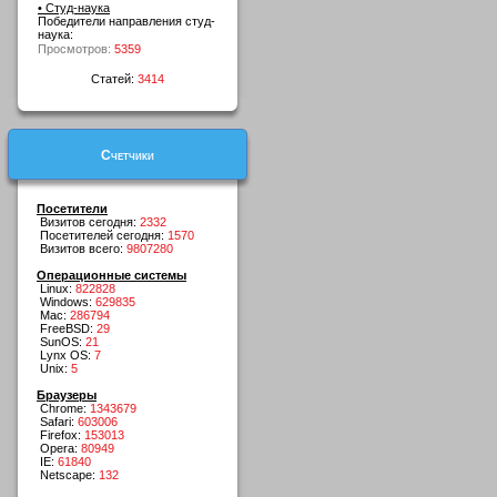
• Студ-наука
Победители направления студ-
наука:
Просмотров:
5359
Статей:
3414
Счетчики
Посетители
Визитов сегодня:
2332
Посетителей сегодня:
1570
Визитов всего:
9807280
Операционные системы
Linux:
822828
Windows:
629835
Mac:
286794
FreeBSD:
29
SunOS:
21
Lynx OS:
7
Unix:
5
Браузеры
Chrome:
1343679
Safari:
603006
Firefox:
153013
Opera:
80949
IE:
61840
Netscape:
132