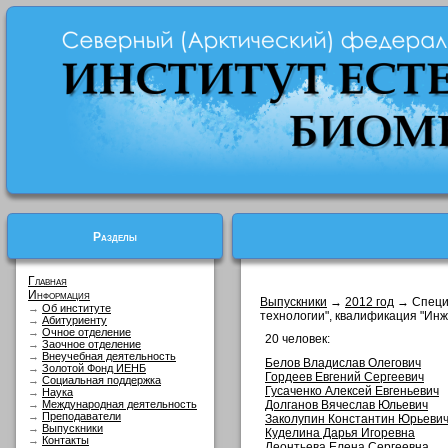
Разделы
Главная
Информация
Выпускники
→
2012 год
→ Специ
→
Об институте
технологии", квалификация "Ин
→
Абитуриенту
→
Очное отделение
20 человек:
→
Заочное отделение
→
Внеучебная деятельность
Белов Владислав Олегович
→
Золотой Фонд ИЕНБ
Гордеев Евгений Сергеевич
→
Социальная поддержка
Гусаченко Алексей Евгеньевич
→
Наука
→
Международная деятельность
Долганов Вячеслав Юльевич
→
Преподаватели
Заколупин Константин Юрьеви
→
Выпускники
Куделина Дарья Игоревна
→
Контакты
Леонтьева Елена Сергеевна