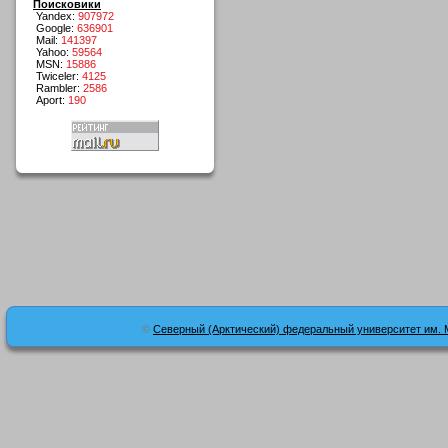
Поисковики
Yandex:
907972
Google:
636901
Mail:
141397
Yahoo:
59564
MSN:
15886
Twiceler:
4125
Rambler:
2586
Aport:
190
©
Северный (Арктический) федеральный университет им. 