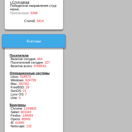
• Студ-наука
Победители направления студ-
наука:
Просмотров:
5348
Статей:
3414
Счетчики
Посетители
Визитов сегодня:
464
Посетителей сегодня:
327
Визитов всего:
9789543
Операционные системы
Linux:
818973
Windows:
624709
Mac:
282352
FreeBSD:
29
SunOS:
21
Lynx OS:
7
Unix:
5
Браузеры
Chrome:
1334803
Safari:
601043
Firefox:
149059
Opera:
80949
IE:
61840
Netscape:
132