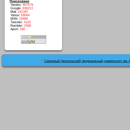
Поисковики
Yandex:
907579
Google:
636213
Mail:
141397
Yahoo:
59564
MSN:
15886
Twiceler:
4125
Rambler:
2586
Aport:
190
©
Северный (Арктический) федеральный университет им. 