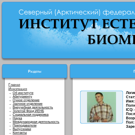
Разделы
Главная
Информация
Логи
→
Об институте
→
Абитуриенту
Стат
→
Очное отделение
Имя:
→
Заочное отделение
Полн
→
Внеучебная деятельность
ICQ:
→
Золотой Фонд ИЕНБ
Посл
→
Социальная поддержка
Возр
→
Наука
→
Международная деятельность
Пол:
→
Преподаватели
Заре
→
Выпускники
→
Контакты