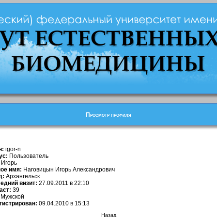
Просмотр профиля
н:
igor-n
ус:
Пользователь
Игорь
ое имя:
Наговицын Игорь Александрович
д:
Архангельск
едний визит:
27.09.2011 в 22:10
аст:
39
Мужской
гистрирован:
09.04.2010 в 15:13
Назад