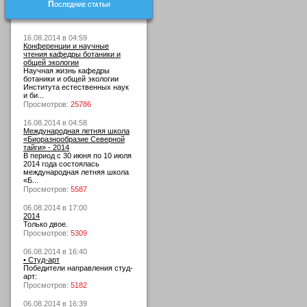
Последние статьи
16.08.2014 в 04:59
Конференции и научные
чтения кафедры ботаники и
общей экологии
Научная жизнь кафедры
ботаники и общей экологии
Института естественных наук
и би...
Просмотров:
25786
16.08.2014 в 04:58
Международная летняя школа
«Биоразнообразие Северной
тайги» - 2014
В период с 30 июня по 10 июля
2014 года состоялась
международная летняя школа
«Б...
Просмотров:
5587
06.08.2014 в 17:00
2014
Только двое.
Просмотров:
5309
06.08.2014 в 16:40
• Студ-арт
Победители направления студ-
арт:
Просмотров:
5182
06.08.2014 в 16:39