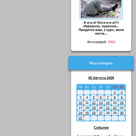
А-а-а-а! Нога-а-а-а!!!!
Наверное, перелом...
Придётся вам, 1 курс, меня
нести...
Фотографий:
3364
Наш календарь
06 Августа 2026
Пн
Вт
Ср
Чт
Пт
Сб
Вс
1
2
3
4
5
6
7
8
9
10
11
12
13
14
15
16
17
18
19
20
21
22
23
24
25
26
27
28
29
30
31
События