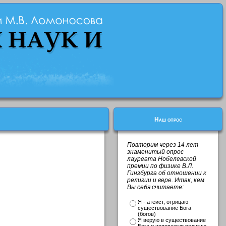
Наш опрос
Повторим через 14 лет
знаменитый опрос
лауреата Нобелевской
премии по физике В.Л.
Гинзбурга об отношении к
религии и вере. Итак, кем
Вы себя считаете:
Я - атеист, отрицаю
существование Бога
(богов)
Я верую в существование