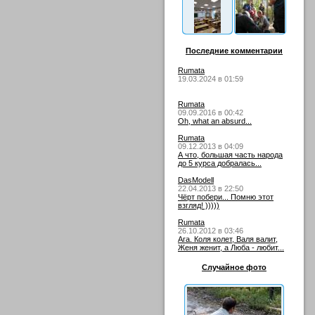
Последние комментарии
Rumata
19.03.2024 в 01:59
Rumata
09.09.2016 в 00:42
Oh, what an absurd...
Rumata
09.12.2013 в 04:09
А что, большая часть народа
до 5 курса добралась...
DasModell
22.04.2013 в 22:50
Чёрт побери... Помню этот
взгляд! )))))
Rumata
26.10.2012 в 03:46
Ага. Коля колет, Валя валит,
Женя женит, а Люба - любит...
Случайное фото