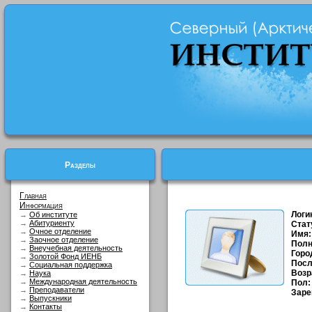
Разделы
Главная
Информация
Логи
→
Об институте
→
Абитуриенту
Стат
→
Очное отделение
Имя:
→
Заочное отделение
Полн
→
Внеучебная деятельность
Горо
→
Золотой Фонд ИЕНБ
Посл
→
Социальная поддержка
Возр
→
Наука
→
Международная деятельность
Пол:
→
Преподаватели
Заре
→
Выпускники
→
Контакты