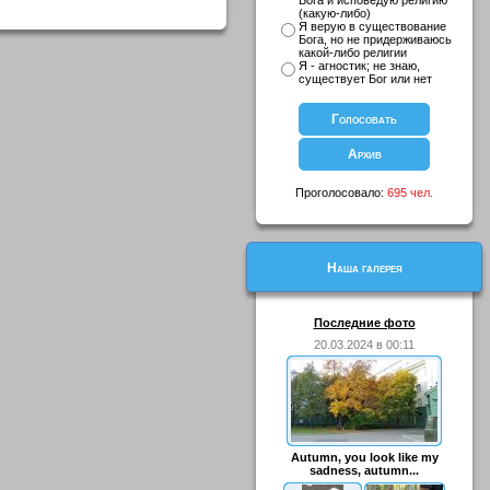
Бога и исповедую религию
(какую-либо)
Я верую в существование
Бога, но не придерживаюсь
какой-либо религии
Я - агностик; не знаю,
существует Бог или нет
Проголосовало:
695 чел.
Наша галерея
Последние фото
20.03.2024 в 00:11
Autumn, you look like my
sadness, autumn...