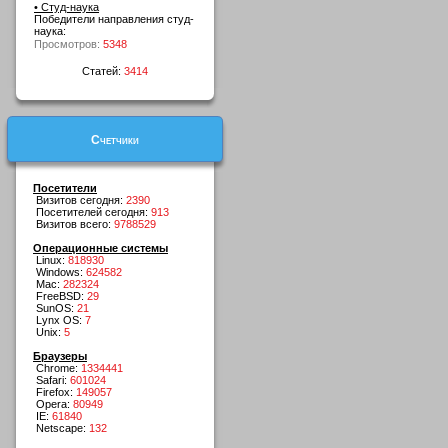
• Студ-наука
Победители направления студ-
наука:
Просмотров:
5348
Статей:
3414
Счетчики
Посетители
Визитов сегодня:
2390
Посетителей сегодня:
913
Визитов всего:
9788529
Операционные системы
Linux:
818930
Windows:
624582
Mac:
282324
FreeBSD:
29
SunOS:
21
Lynx OS:
7
Unix:
5
Браузеры
Chrome:
1334441
Safari:
601024
Firefox:
149057
Opera:
80949
IE:
61840
Netscape:
132