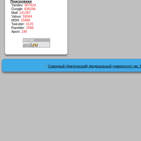
Поисковики
Yandex:
907624
Google:
636246
Mail:
141397
Yahoo:
59564
MSN:
15886
Twiceler:
4125
Rambler:
2586
Aport:
190
©
Северный (Арктический) федеральный университет им. 