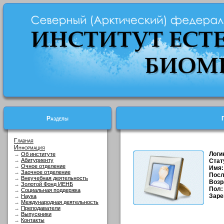
Разделы
Главная
Информация
Логи
→
Об институте
→
Абитуриенту
Стат
→
Очное отделение
Имя:
→
Заочное отделение
Посл
→
Внеучебная деятельность
Возр
→
Золотой Фонд ИЕНБ
Пол:
→
Социальная поддержка
Заре
→
Наука
→
Международная деятельность
→
Преподаватели
→
Выпускники
→
Контакты