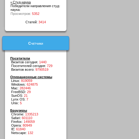
• Студ-наука
Победители направления студ-
наука:
Просмотров:
5352
Статей:
3414
Счетчики
Посетители
Визитов сегодня:
1440
Посетителей сегодня:
729
Визитов всего:
9790519
Операционные системы
Linux:
819059
Windows:
624875
Mac:
282446
FreeBSD:
29
SunOS:
21
Lynx OS:
7
Unix:
5
Браузеры
Chrome:
1335213
Safari:
601110
Firefox:
149059
Opera:
80949
IE:
61840
Netscape:
132