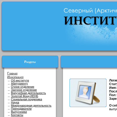
Разделы
Главная
Информация
Логи
→
Об институте
→
Абитуриенту
Стат
→
Очное отделение
Имя:
→
Заочное отделение
Посл
→
Внеучебная деятельность
Пол:
→
Золотой Фонд ИЕНБ
Заре
→
Социальная поддержка
→
Наука
О се
→
Международная деятельность
→
Преподаватели
выпу
→
Выпускники
→
Контакты