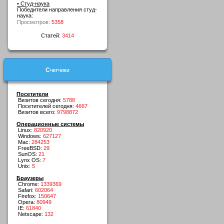
• Студ-наука
Победители направления студ-
наука:
Просмотров:
5358
Статей:
3414
Счетчики
Посетители
Визитов сегодня:
5788
Посетителей сегодня:
4667
Визитов всего:
9798872
Операционные системы
Linux:
820920
Windows:
627127
Mac:
284253
FreeBSD:
29
SunOS:
21
Lynx OS:
7
Unix:
5
Браузеры
Chrome:
1339369
Safari:
602064
Firefox:
150647
Opera:
80949
IE:
61840
Netscape:
132