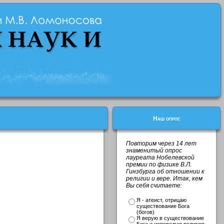
Наш опрос
Повторим через 14 лет
знаменитый опрос
лауреата Нобелевской
премии по физике В.Л.
Гинзбурга об отношении к
религии и вере. Итак, кем
Вы себя считаете:
Я - атеист, отрицаю
существование Бога
(богов)
Я верую в существование