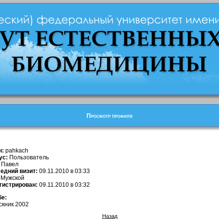
Просмотр профиля
н:
pahkach
ус:
Пользователь
Павел
едний визит:
09.11.2010 в 03:33
Мужской
гистрирован:
09.11.2010 в 03:32
бе:
скник 2002
Назад