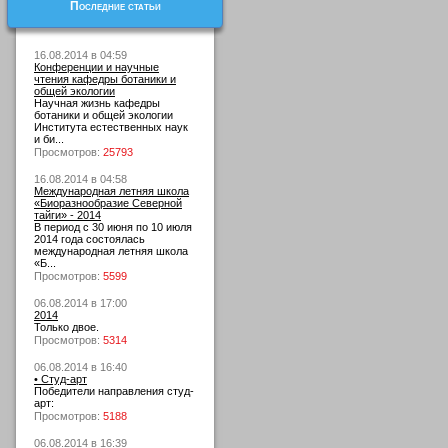
Последние статьи
16.08.2014 в 04:59
Конференции и научные
чтения кафедры ботаники и
общей экологии
Научная жизнь кафедры
ботаники и общей экологии
Института естественных наук
и би...
Просмотров:
25793
16.08.2014 в 04:58
Международная летняя школа
«Биоразнообразие Северной
тайги» - 2014
В период с 30 июня по 10 июля
2014 года состоялась
международная летняя школа
«Б...
Просмотров:
5599
06.08.2014 в 17:00
2014
Только двое.
Просмотров:
5314
06.08.2014 в 16:40
• Студ-арт
Победители направления студ-
арт:
Просмотров:
5188
06.08.2014 в 16:39