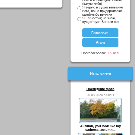
Бога и исповедую религию
(какую-либо)
Я верую в существование
Бога, но не придерживаюсь
какой-либо религии
Я - агностик; не знаю,
существует Бог или нет
Проголосовало:
695 чел.
Наша галерея
Последние фото
20.03.2024 в 00:11
Autumn, you look like my
sadness, autumn...