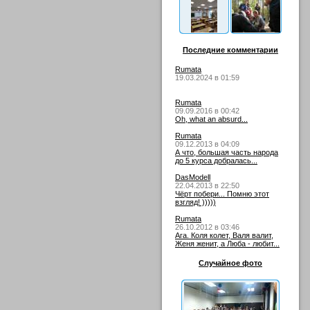
Последние комментарии
Rumata
19.03.2024 в 01:59
Rumata
09.09.2016 в 00:42
Oh, what an absurd...
Rumata
09.12.2013 в 04:09
А что, большая часть народа
до 5 курса добралась...
DasModell
22.04.2013 в 22:50
Чёрт побери... Помню этот
взгляд! )))))
Rumata
26.10.2012 в 03:46
Ага. Коля колет, Валя валит,
Женя женит, а Люба - любит...
Случайное фото