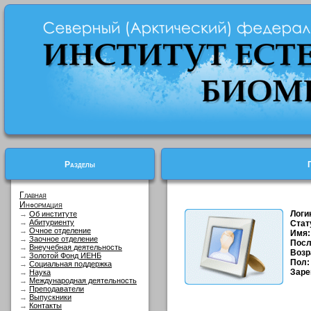
Разделы
Главная
Информация
Логи
→
Об институте
→
Абитуриенту
Стат
→
Очное отделение
Имя:
→
Заочное отделение
Посл
→
Внеучебная деятельность
Возр
→
Золотой Фонд ИЕНБ
Пол:
→
Социальная поддержка
Заре
→
Наука
→
Международная деятельность
→
Преподаватели
→
Выпускники
→
Контакты