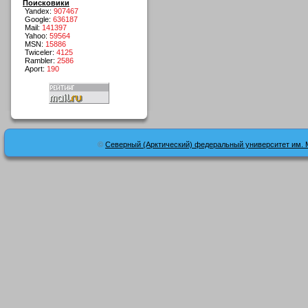
Поисковики
Yandex:
907467
Google:
636187
Mail:
141397
Yahoo:
59564
MSN:
15886
Twiceler:
4125
Rambler:
2586
Aport:
190
©
Северный (Арктический) федеральный университет им. 