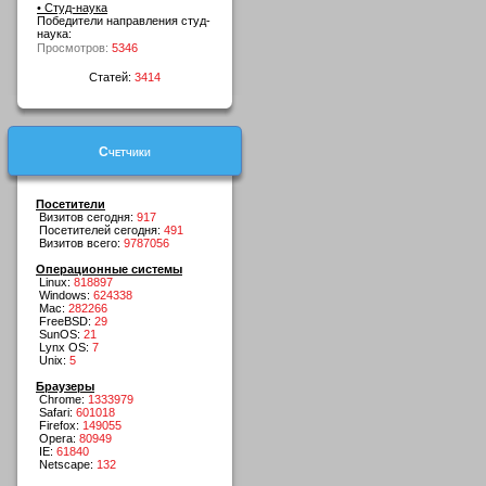
• Студ-наука
Победители направления студ-
наука:
Просмотров:
5346
Статей:
3414
Счетчики
Посетители
Визитов сегодня:
917
Посетителей сегодня:
491
Визитов всего:
9787056
Операционные системы
Linux:
818897
Windows:
624338
Mac:
282266
FreeBSD:
29
SunOS:
21
Lynx OS:
7
Unix:
5
Браузеры
Chrome:
1333979
Safari:
601018
Firefox:
149055
Opera:
80949
IE:
61840
Netscape:
132