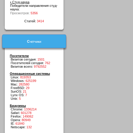
• Студ-наука
Победители направления студ-
наука:
Просмотров:
5356
Статей:
3414
Счетчики
Посетители
Визитов сегодня:
1501
Посетителей сегодня:
762
Визитов всего:
9792552
Операционные системы
Linux:
819353
Windows:
625199
Mac:
282580
FreeBSD:
29
SunOS:
21
Lynx OS:
7
Unix:
5
Браузеры
Chrome:
1336214
Safari:
601278
Firefox:
149062
Opera:
80949
IE:
61840
Netscape:
132