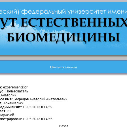
Просмотр профиля
н:
experementator
ус:
Пользователь
Анатолий
ое имя:
Багрецов Анатолий Анатольевич
д:
Архангельск
едний визит:
13.05.2013 в 14:59
аст:
32
Мужской
гистрирован:
13.05.2013 в 14:55
Назад