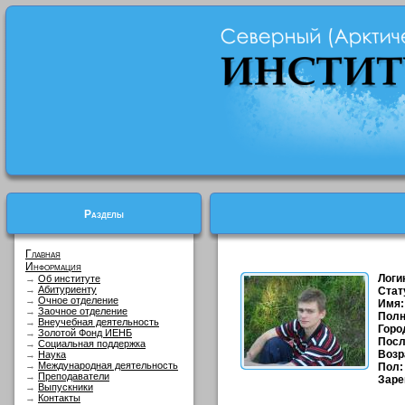
Разделы
Главная
Информация
Логи
→
Об институте
→
Абитуриенту
Стат
→
Очное отделение
Имя:
→
Заочное отделение
Полн
→
Внеучебная деятельность
Горо
→
Золотой Фонд ИЕНБ
Посл
→
Социальная поддержка
Возр
→
Наука
→
Международная деятельность
Пол:
→
Преподаватели
Заре
→
Выпускники
→
Контакты