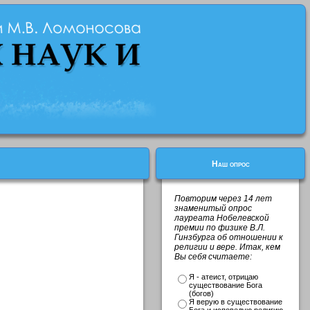
Наш опрос
Повторим через 14 лет
знаменитый опрос
лауреата Нобелевской
премии по физике В.Л.
Гинзбурга об отношении к
религии и вере. Итак, кем
Вы себя считаете:
Я - атеист, отрицаю
существование Бога
(богов)
Я верую в существование