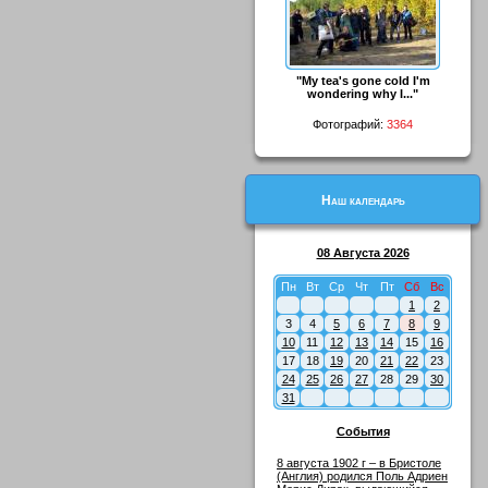
"My tea's gone cold I'm
wondering why I..."
Фотографий:
3364
Наш календарь
08 Августа 2026
Пн
Вт
Ср
Чт
Пт
Сб
Вс
1
2
3
4
5
6
7
8
9
10
11
12
13
14
15
16
17
18
19
20
21
22
23
24
25
26
27
28
29
30
31
События
8 августа 1902 г – в Бристоле
(Англия) родился Поль Адриен