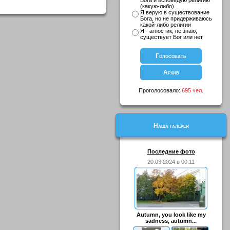
Бога и исповедую религию
(какую-либо)
Я верую в существование
Бога, но не придерживаюсь
какой-либо религии
Я - агностик; не знаю,
существует Бог или нет
Проголосовало:
695 чел.
Наша галерея
Последние фото
20.03.2024 в 00:11
Autumn, you look like my
sadness, autumn...