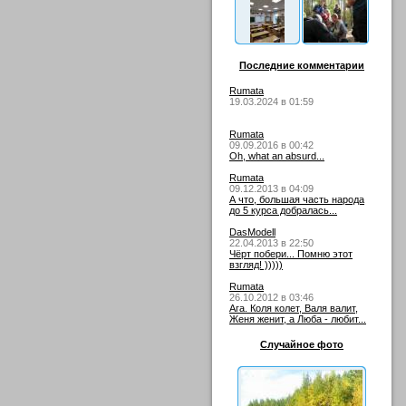
Последние комментарии
Rumata
19.03.2024 в 01:59
Rumata
09.09.2016 в 00:42
Oh, what an absurd...
Rumata
09.12.2013 в 04:09
А что, большая часть народа
до 5 курса добралась...
DasModell
22.04.2013 в 22:50
Чёрт побери... Помню этот
взгляд! )))))
Rumata
26.10.2012 в 03:46
Ага. Коля колет, Валя валит,
Женя женит, а Люба - любит...
Случайное фото