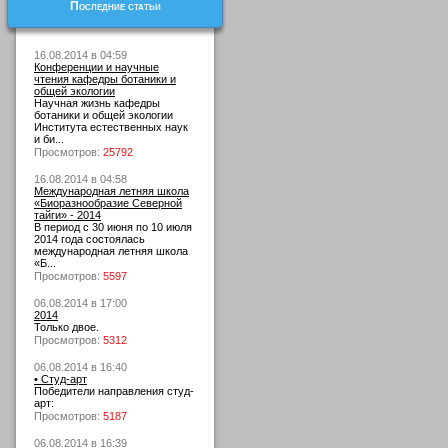
Последние статьи
16.08.2014 в 04:59
Конференции и научные
чтения кафедры ботаники и
общей экологии
Научная жизнь кафедры
ботаники и общей экологии
Института естественных наук
и би...
Просмотров:
25792
16.08.2014 в 04:58
Международная летняя школа
«Биоразнообразие Северной
тайги» - 2014
В период с 30 июня по 10 июля
2014 года состоялась
международная летняя школа
«Б...
Просмотров:
5597
06.08.2014 в 17:00
2014
Только двое.
Просмотров:
5312
06.08.2014 в 16:40
• Студ-арт
Победители направления студ-
арт:
Просмотров:
5187
06.08.2014 в 16:39