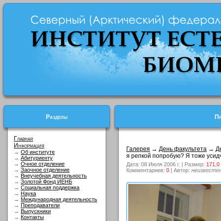
Разделы
Пр
Главная
Информация
Галерея
→
День факультета
→
Д
→
Об институте
я репкой попробую? Я тоже усид
→
Абитуриенту
→
Очное отделение
Дата: 08 Июля 2006 г. | Размер:
171.0
→
Заочное отделение
Комментариев:
0
| Автор:
неизвесте
→
Внеучебная деятельность
→
Золотой Фонд ИЕНБ
→
Социальная поддержка
→
Наука
→
Международная деятельность
→
Преподаватели
→
Выпускники
→
Контакты