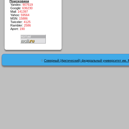
Поисковики
Yandex:
907619
Google:
636230
Mail:
141397
Yahoo:
59564
MSN:
15886
Twiceler:
4125
Rambler:
2586
Aport:
190
©
Северный (Арктический) федеральный университет им. 