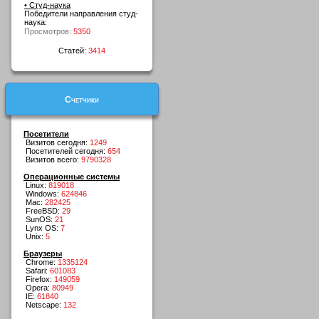
• Студ-наука
Победители направления студ-
наука:
Просмотров:
5350
Статей:
3414
Счетчики
Посетители
Визитов сегодня:
1249
Посетителей сегодня:
654
Визитов всего:
9790328
Операционные системы
Linux:
819018
Windows:
624846
Mac:
282425
FreeBSD:
29
SunOS:
21
Lynx OS:
7
Unix:
5
Браузеры
Chrome:
1335124
Safari:
601083
Firefox:
149059
Opera:
80949
IE:
61840
Netscape:
132