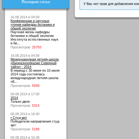
Последние статьи
У Вас нет прав для добавления ко
16.08.2014 в 04:59
Конференции и научные
чтения кафедры ботаники и
общей экологии
Научная жизнь кафедры
ботаники и общей экологии
Института естественных наук
и би...
Просмотров:
25793
16.08.2014 в 04:58
Международная летняя школа
«Биоразнообразие Северной
тайги» - 2014
В период с 30 июня по 10 июля
2014 года состоялась
международная летняя школа
«Б...
Просмотров:
5599
06.08.2014 в 17:00
2014
Только двое.
Просмотров:
5314
06.08.2014 в 16:40
• Студ-арт
Победители направления студ-
арт:
Просмотров:
5188
06.08.2014 в 16:39