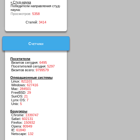
• Студ-наука
Победители направления студ-
наука:
Просмотров:
5358
Статей:
3414
Счетчики
Посетители
Визитов сегодня:
6495
Посетителей сегодня:
5297
Визитов всего:
9799579
Операционные системы
Linux:
821101
Windows:
627416
Mac:
284501
FreeBSD:
29
SunOS:
21
Lynx OS:
7
Unix:
5
Браузеры
Chrome:
1339747
Safari:
602131
Firefox:
150932
Opera:
80949
IE:
61840
Netscape:
132