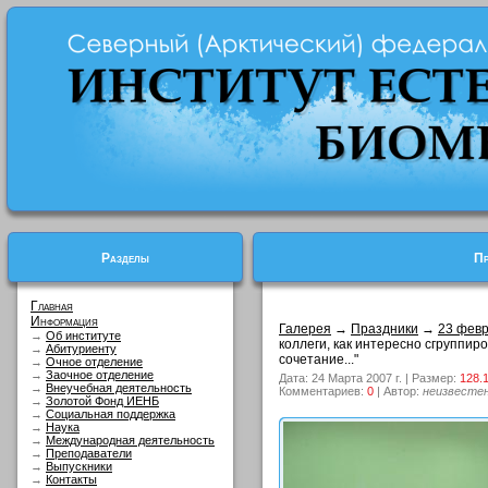
Разделы
Пр
Главная
Информация
Галерея
→
Праздники
→
23 февр
→
Об институте
коллеги, как интересно сгруппир
→
Абитуриенту
сочетание..."
→
Очное отделение
→
Заочное отделение
Дата: 24 Марта 2007 г. | Размер:
128.
→
Внеучебная деятельность
Комментариев:
0
| Автор:
неизвесте
→
Золотой Фонд ИЕНБ
→
Социальная поддержка
→
Наука
→
Международная деятельность
→
Преподаватели
→
Выпускники
→
Контакты