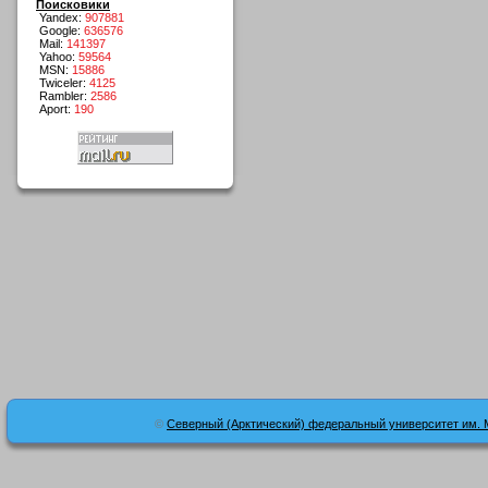
Поисковики
Yandex:
907881
Google:
636576
Mail:
141397
Yahoo:
59564
MSN:
15886
Twiceler:
4125
Rambler:
2586
Aport:
190
©
Северный (Арктический) федеральный университет им. 