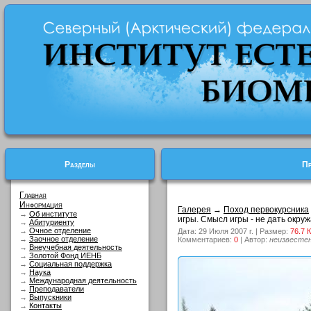
Разделы
Пр
Главная
Информация
Галерея
→
Поход первокурсника
→
Об институте
игры. Смысл игры - не дать окру
→
Абитуриенту
→
Очное отделение
Дата: 29 Июля 2007 г. | Размер:
76.7 
→
Заочное отделение
Комментариев:
0
| Автор:
неизвесте
→
Внеучебная деятельность
→
Золотой Фонд ИЕНБ
→
Социальная поддержка
→
Наука
→
Международная деятельность
→
Преподаватели
→
Выпускники
→
Контакты