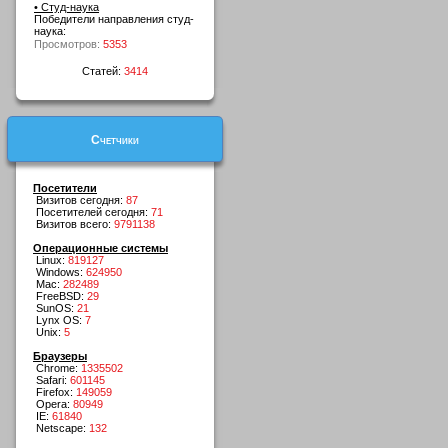
• Студ-наука
Победители направления студ-
наука:
Просмотров:
5353
Статей:
3414
Счетчики
Посетители
Визитов сегодня:
87
Посетителей сегодня:
71
Визитов всего:
9791138
Операционные системы
Linux:
819127
Windows:
624950
Mac:
282489
FreeBSD:
29
SunOS:
21
Lynx OS:
7
Unix:
5
Браузеры
Chrome:
1335502
Safari:
601145
Firefox:
149059
Opera:
80949
IE:
61840
Netscape:
132