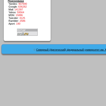
Поисковики
Yandex:
907690
Google:
636282
Mail:
141397
Yahoo:
59564
MSN:
15886
Twiceler:
4125
Rambler:
2586
Aport:
190
©
Северный (Арктический) федеральный университет им. 