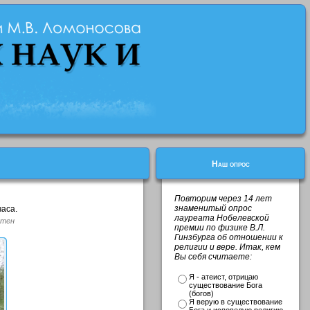
Наш опрос
Повторим через 14 лет
знаменитый опрос
часа.
лауреата Нобелевской
стен
премии по физике В.Л.
Гинзбурга об отношении к
религии и вере. Итак, кем
Вы себя считаете:
Я - атеист, отрицаю
существование Бога
(богов)
Я верую в существование