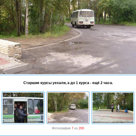
Старшие курсы уехали, а до 1 курса - ещё 2 часа.
Фотография
7
из
200