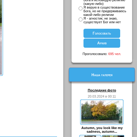
Бога и исповедую религию
(какую-либо)
Я верую в существование
Бога, но не придерживаюсь
какой-либо религии
Я - агностик; не знаю,
существует Бог или нет
Проголосовало:
695 чел.
Наша галерея
Последние фото
20.03.2024 в 00:11
Autumn, you look like my
sadness, autumn...