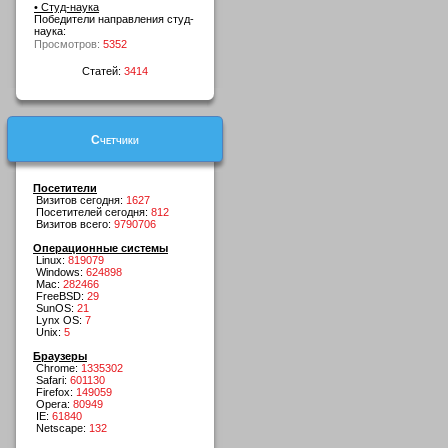
• Студ-наука
Победители направления студ-
наука:
Просмотров:
5352
Статей:
3414
Счетчики
Посетители
Визитов сегодня:
1627
Посетителей сегодня:
812
Визитов всего:
9790706
Операционные системы
Linux:
819079
Windows:
624898
Mac:
282466
FreeBSD:
29
SunOS:
21
Lynx OS:
7
Unix:
5
Браузеры
Chrome:
1335302
Safari:
601130
Firefox:
149059
Opera:
80949
IE:
61840
Netscape:
132