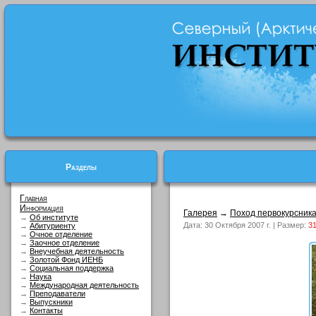
Разделы
Главная
Информация
Галерея
→
Поход первокурсник
→
Об институте
Дата: 30 Октября 2007 г. | Размер:
31
→
Абитуриенту
→
Очное отделение
→
Заочное отделение
→
Внеучебная деятельность
→
Золотой Фонд ИЕНБ
→
Социальная поддержка
→
Наука
→
Международная деятельность
→
Преподаватели
→
Выпускники
→
Контакты