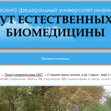
Просмотр фотографии
а
→
Поход первокурсника 2007
→ Старшие курсы уехали, а до 1 курса - ещё 2 
4.9 КБ
| Разрешение:
1024
на
768
| Просмотров:
905
| Комментариев:
0
| Автор:
неизве