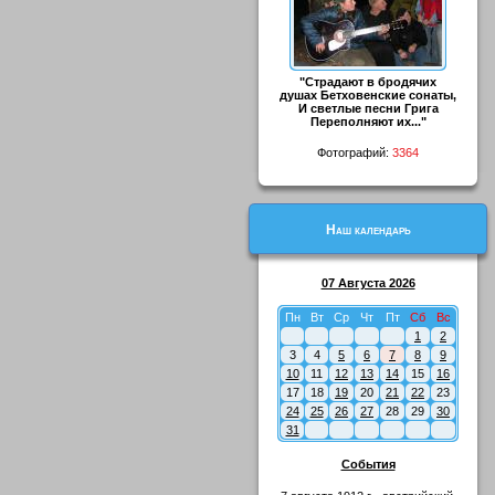
"Страдают в бродячих
душах Бетховенские сонаты,
И светлые песни Грига
Переполняют их..."
Фотографий:
3364
Наш календарь
07 Августа 2026
Пн
Вт
Ср
Чт
Пт
Сб
Вс
1
2
3
4
5
6
7
8
9
10
11
12
13
14
15
16
17
18
19
20
21
22
23
24
25
26
27
28
29
30
31
События