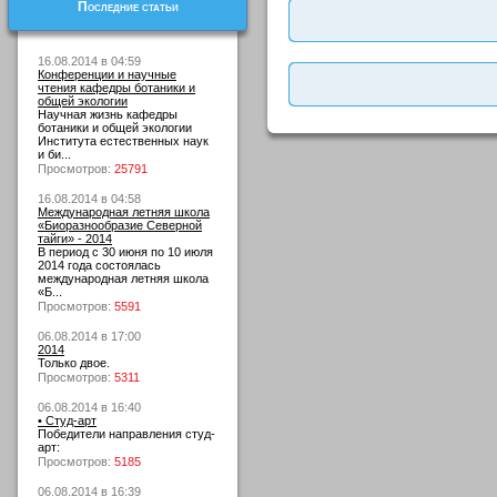
Последние статьи
16.08.2014 в 04:59
Конференции и научные
чтения кафедры ботаники и
общей экологии
Научная жизнь кафедры
ботаники и общей экологии
Института естественных наук
и би...
Просмотров:
25791
16.08.2014 в 04:58
Международная летняя школа
«Биоразнообразие Северной
тайги» - 2014
В период с 30 июня по 10 июля
2014 года состоялась
международная летняя школа
«Б...
Просмотров:
5591
06.08.2014 в 17:00
2014
Только двое.
Просмотров:
5311
06.08.2014 в 16:40
• Студ-арт
Победители направления студ-
арт:
Просмотров:
5185
06.08.2014 в 16:39