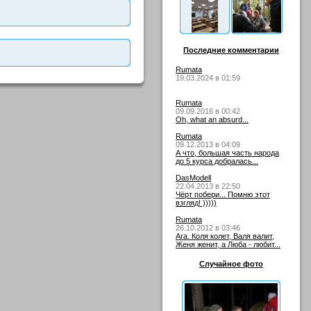
Последние комментарии
Rumata
19.03.2024 в 01:59
Rumata
09.09.2016 в 00:42
Oh, what an absurd...
Rumata
09.12.2013 в 04:09
А что, большая часть народа
до 5 курса добралась...
DasModell
22.04.2013 в 22:50
Чёрт побери... Помню этот
взгляд! )))))
Rumata
26.10.2012 в 03:46
Ага. Коля колет, Валя валит,
Женя женит, а Люба - любит...
Случайное фото