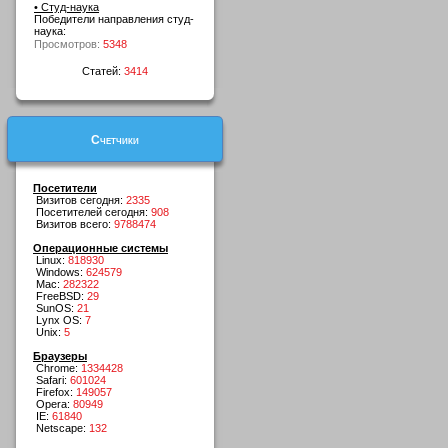
• Студ-наука
Победители направления студ-
наука:
Просмотров:
5348
Статей:
3414
Счетчики
Посетители
Визитов сегодня:
2335
Посетителей сегодня:
908
Визитов всего:
9788474
Операционные системы
Linux:
818930
Windows:
624579
Mac:
282322
FreeBSD:
29
SunOS:
21
Lynx OS:
7
Unix:
5
Браузеры
Chrome:
1334428
Safari:
601024
Firefox:
149057
Opera:
80949
IE:
61840
Netscape:
132