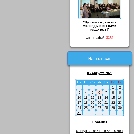
"Ну скажите, что мы
молодцы и вы нами
гордитесь!"
Фотографий:
3364
Наш календарь
06 Августа 2026
Пн
Вт
Ср
Чт
Пт
Сб
Вс
1
2
3
4
5
6
7
8
9
10
11
12
13
14
15
16
17
18
19
20
21
22
23
24
25
26
27
28
29
30
31
События
6 августа 1945 г – в 8 ч 15 мин