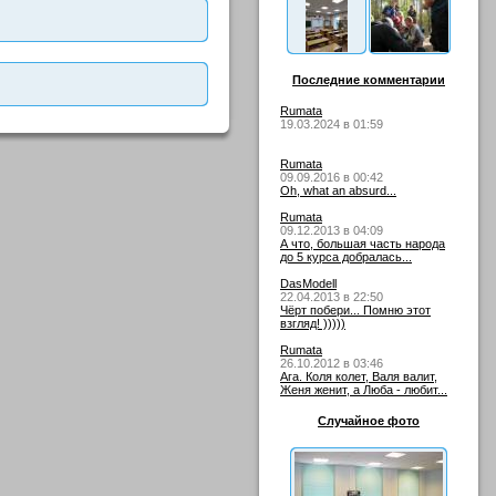
Последние комментарии
Rumata
19.03.2024 в 01:59
Rumata
09.09.2016 в 00:42
Oh, what an absurd...
Rumata
09.12.2013 в 04:09
А что, большая часть народа
до 5 курса добралась...
DasModell
22.04.2013 в 22:50
Чёрт побери... Помню этот
взгляд! )))))
Rumata
26.10.2012 в 03:46
Ага. Коля колет, Валя валит,
Женя женит, а Люба - любит...
Случайное фото