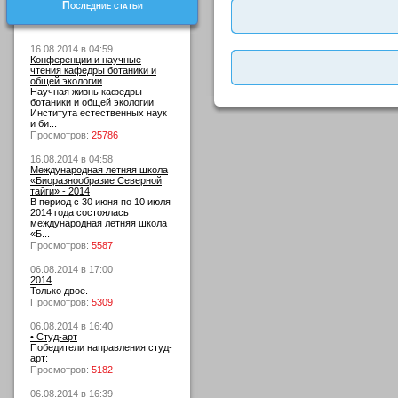
Последние статьи
16.08.2014 в 04:59
Конференции и научные
чтения кафедры ботаники и
общей экологии
Научная жизнь кафедры
ботаники и общей экологии
Института естественных наук
и би...
Просмотров:
25786
16.08.2014 в 04:58
Международная летняя школа
«Биоразнообразие Северной
тайги» - 2014
В период с 30 июня по 10 июля
2014 года состоялась
международная летняя школа
«Б...
Просмотров:
5587
06.08.2014 в 17:00
2014
Только двое.
Просмотров:
5309
06.08.2014 в 16:40
• Студ-арт
Победители направления студ-
арт:
Просмотров:
5182
06.08.2014 в 16:39