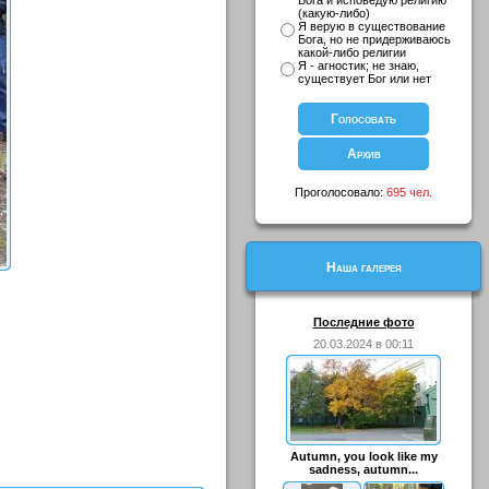
Бога и исповедую религию
(какую-либо)
Я верую в существование
Бога, но не придерживаюсь
какой-либо религии
Я - агностик; не знаю,
существует Бог или нет
Проголосовало:
695 чел.
Наша галерея
Последние фото
20.03.2024 в 00:11
Autumn, you look like my
sadness, autumn...