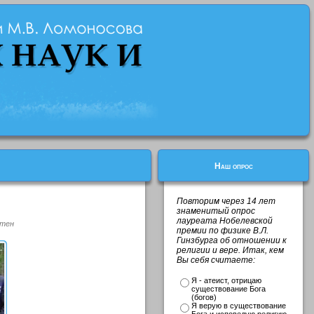
Наш опрос
Повторим через 14 лет
знаменитый опрос
лауреата Нобелевской
стен
премии по физике В.Л.
Гинзбурга об отношении к
религии и вере. Итак, кем
Вы себя считаете:
Я - атеист, отрицаю
существование Бога
(богов)
Я верую в существование