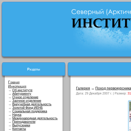
Разделы
Главная
Информация
Галерея
→
Поход первокурсник
→
Об институте
Дата: 29 Декабря 2007 г. | Размер:
31
→
Абитуриенту
→
Очное отделение
→
Заочное отделение
→
Внеучебная деятельность
→
Золотой Фонд ИЕНБ
→
Социальная поддержка
→
Наука
→
Международная деятельность
→
Преподаватели
→
Выпускники
→
Контакты