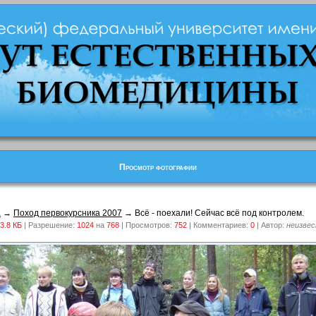
Просмотр фотографии
а
→
Поход первокурсника 2007
→ Всё - поехали! Сейчас всё под контролем.
3.8 КБ
| Разрешение:
1024
на
768
| Просмотров:
752
| Комментариев:
0
| Автор:
неизве