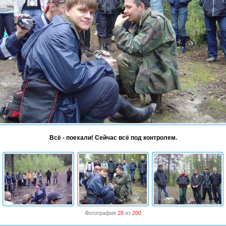
Всё - поехали! Сейчас всё под контролем.
Фотография
28
из
200