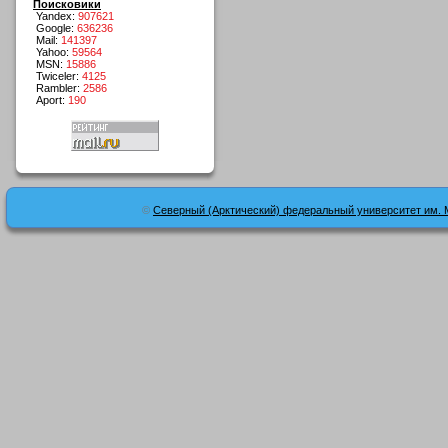
Поисковики
Yandex:
907621
Google:
636236
Mail:
141397
Yahoo:
59564
MSN:
15886
Twiceler:
4125
Rambler:
2586
Aport:
190
©
Северный (Арктический) федеральный университет им. 