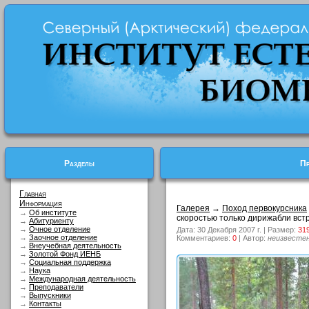
Разделы
Пр
Главная
Информация
Галерея
→
Поход первокурсника
→
Об институте
скоростью только дирижабли встр
→
Абитуриенту
→
Очное отделение
Дата: 30 Декабря 2007 г. | Размер:
31
→
Заочное отделение
Комментариев:
0
| Автор:
неизвесте
→
Внеучебная деятельность
→
Золотой Фонд ИЕНБ
→
Социальная поддержка
→
Наука
→
Международная деятельность
→
Преподаватели
→
Выпускники
→
Контакты