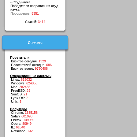
• Студ-наука
Победители направления студ-
наука:
Просмотров:
5351
Статей:
3414
Счетчики
Посетители
Визитов сегодня:
1329
Посетителей сегодня:
686
Визитов всего:
9790408
Операционные системы
Linux:
819032
Windows:
624856
Mac:
282435
FreeBSD:
29
SunOS:
21
Lynx OS:
7
Unix:
5
Браузеры
Chrome:
1335158
Safari:
601093
Firefox:
149059
Opera:
80949
IE:
61840
Netscape:
132