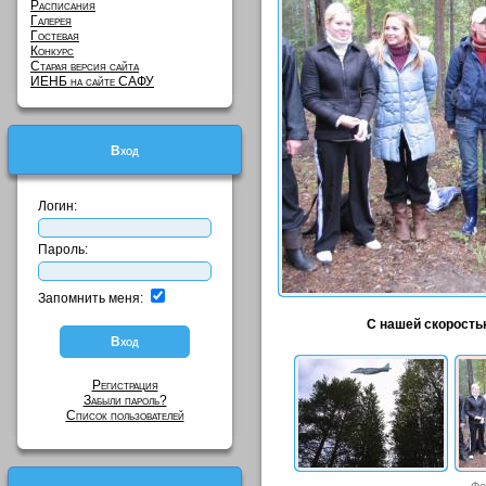
Расписания
Галерея
Гостевая
Конкурс
Старая версия сайта
ИЕНБ на сайте САФУ
Вход
Логин:
Пароль:
Запомнить меня:
С нашей скоростью
Регистрация
Забыли пароль?
Список пользователей