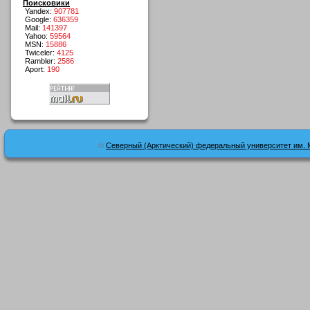
Поисковики
Yandex:
907781
Google:
636359
Mail:
141397
Yahoo:
59564
MSN:
15886
Twiceler:
4125
Rambler:
2586
Aport:
190
©
Северный (Арктический) федеральный университет им. 