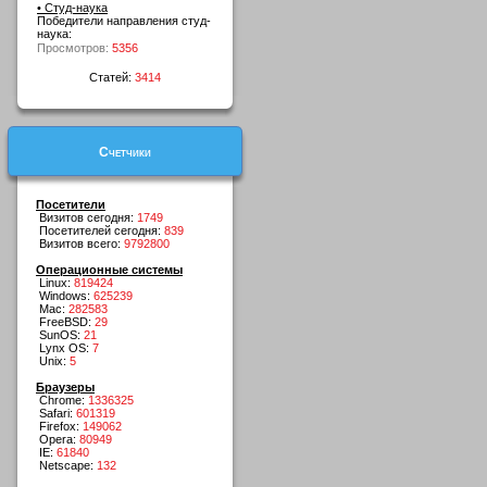
• Студ-наука
Победители направления студ-
наука:
Просмотров:
5356
Статей:
3414
Счетчики
Посетители
Визитов сегодня:
1749
Посетителей сегодня:
839
Визитов всего:
9792800
Операционные системы
Linux:
819424
Windows:
625239
Mac:
282583
FreeBSD:
29
SunOS:
21
Lynx OS:
7
Unix:
5
Браузеры
Chrome:
1336325
Safari:
601319
Firefox:
149062
Opera:
80949
IE:
61840
Netscape:
132