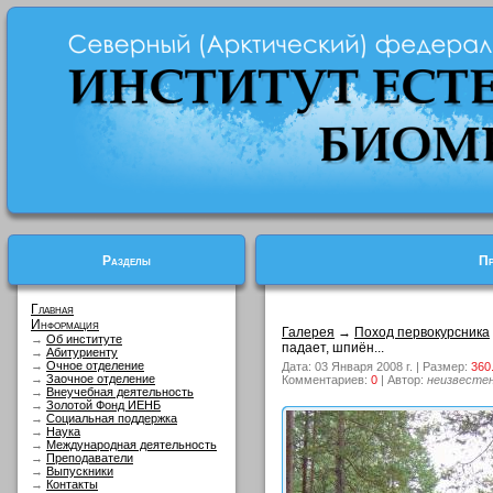
Разделы
Пр
Главная
Информация
Галерея
→
Поход первокурсника
→
Об институте
падает, шпиён...
→
Абитуриенту
→
Очное отделение
Дата: 03 Января 2008 г. | Размер:
360
→
Заочное отделение
Комментариев:
0
| Автор:
неизвесте
→
Внеучебная деятельность
→
Золотой Фонд ИЕНБ
→
Социальная поддержка
→
Наука
→
Международная деятельность
→
Преподаватели
→
Выпускники
→
Контакты