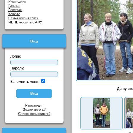
Расписания
Галерея
Гостевая
Конкурс
Старая версия сайта
ИЕНБ на сайте САФУ
Вход
Логин:
Пароль:
Запомнить меня:
Да ну его
Регистрация
Забыли пароль?
Список пользователей