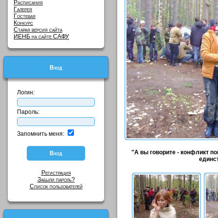
Расписания
Галерея
Гостевая
Конкурс
Старая версия сайта
ИЕНБ на сайте САФУ
Вход
Логин:
Пароль:
Запомнить меня:
"А вы говорите - конфликт пок
единст
Регистрация
Забыли пароль?
Список пользователей