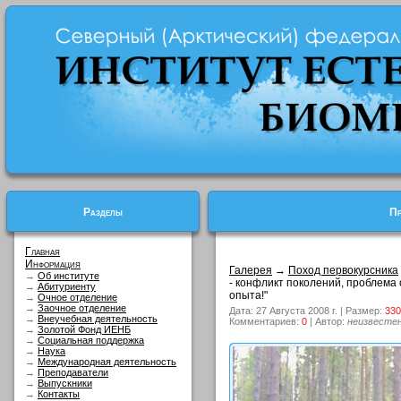
Разделы
Пр
Главная
Информация
Галерея
→
Поход первокурсника
→
Об институте
- конфликт поколений, проблема о
→
Абитуриенту
опыта!"
→
Очное отделение
→
Заочное отделение
Дата: 27 Августа 2008 г. | Размер:
330
→
Внеучебная деятельность
Комментариев:
0
| Автор:
неизвесте
→
Золотой Фонд ИЕНБ
→
Социальная поддержка
→
Наука
→
Международная деятельность
→
Преподаватели
→
Выпускники
→
Контакты