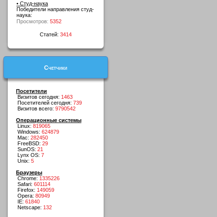
• Студ-наука
Победители направления студ-
наука:
Просмотров:
5352
Статей:
3414
Счетчики
Посетители
Визитов сегодня:
1463
Посетителей сегодня:
739
Визитов всего:
9790542
Операционные системы
Linux:
819065
Windows:
624879
Mac:
282450
FreeBSD:
29
SunOS:
21
Lynx OS:
7
Unix:
5
Браузеры
Chrome:
1335226
Safari:
601114
Firefox:
149059
Opera:
80949
IE:
61840
Netscape:
132