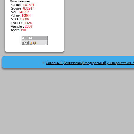
Поисковики
Yandex:
907624
Google:
636247
Mail:
141397
Yahoo:
59564
MSN:
15886
Twiceler:
4125
Rambler:
2586
Aport:
190
©
Северный (Арктический) федеральный университет им. 