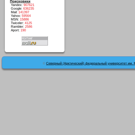
Поисковики
Yandex:
907621
Google:
636235
Mail:
141397
Yahoo:
59564
MSN:
15886
Twiceler:
4125
Rambler:
2586
Aport:
190
©
Северный (Арктический) федеральный университет им. 