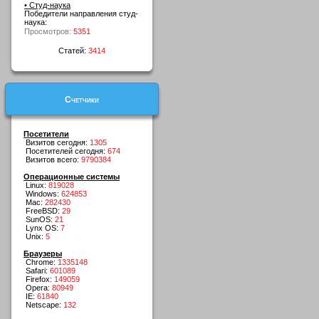
• Студ-наука
Победители направления студ-
наука:
Просмотров:
5351
Статей:
3414
Счетчики
Посетители
Визитов сегодня:
1305
Посетителей сегодня:
674
Визитов всего:
9790384
Операционные системы
Linux:
819028
Windows:
624853
Mac:
282430
FreeBSD:
29
SunOS:
21
Lynx OS:
7
Unix:
5
Браузеры
Chrome:
1335148
Safari:
601089
Firefox:
149059
Opera:
80949
IE:
61840
Netscape:
132