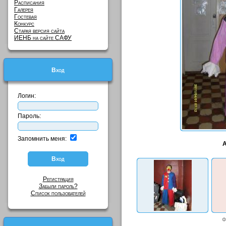
Расписания
Галерея
Гостевая
Конкурс
Старая версия сайта
ИЕНБ на сайте САФУ
Вход
Логин:
Пароль:
Запомнить меня:
А
Регистрация
Забыли пароль?
Список пользователей
Ф