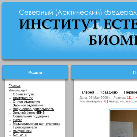
Разделы
Пр
Главная
Информация
Галерея
→
Праздники
→
Первое
→
Об институте
Дата: 03 Мая 2009 г. | Размер:
111.4 
→
Абитуриенту
Комментариев:
0
| Автор:
неизвесте
→
Очное отделение
→
Заочное отделение
→
Внеучебная деятельность
→
Золотой Фонд ИЕНБ
→
Социальная поддержка
→
Наука
→
Международная деятельность
→
Преподаватели
→
Выпускники
→
Контакты