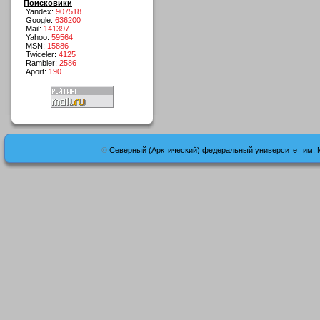
Поисковики
Yandex:
907518
Google:
636200
Mail:
141397
Yahoo:
59564
MSN:
15886
Twiceler:
4125
Rambler:
2586
Aport:
190
©
Северный (Арктический) федеральный университет им. 