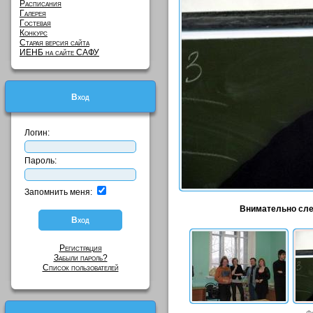
Расписания
Галерея
Гостевая
Конкурс
Старая версия сайта
ИЕНБ на сайте САФУ
Вход
Логин:
Пароль:
Запомнить меня:
Внимательно след
Регистрация
Забыли пароль?
Список пользователей