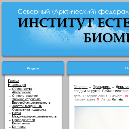
Разделы
Пр
Главная
Информация
Галерея
→
Праздники
→
День за
→
Об институте
следим за рукой! Сейчас исчезне
→
Абитуриенту
→
Очное отделение
Дата: 17 Апреля 2010 г. | Размер:
119.
→
Заочное отделение
Комментариев:
0
| Автор:
Rumata
→
Внеучебная деятельность
→
Золотой Фонд ИЕНБ
→
Социальная поддержка
→
Наука
→
Международная деятельность
→
Преподаватели
→
Выпускники
→
Контакты