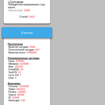
• Студ-наука
Победители направления студ-
наука:
Просмотров:
5348
Статей:
3414
Счетчики
Посетители
Визитов сегодня:
2506
Посетителей сегодня:
937
Визитов всего:
9788645
Операционные системы
Linux:
818931
Windows:
624598
Mac:
282325
FreeBSD:
29
SunOS:
21
Lynx OS:
7
Unix:
5
Браузеры
Chrome:
1334469
Safari:
601024
Firefox:
149057
Opera:
80949
IE:
61840
Netscape:
132