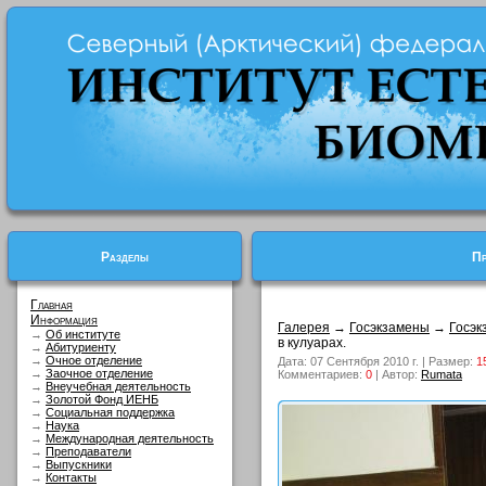
Разделы
Пр
Главная
Информация
Галерея
→
Госэкзамены
→
Госэк
→
Об институте
в кулуарах.
→
Абитуриенту
→
Очное отделение
Дата: 07 Сентября 2010 г. | Размер:
1
→
Заочное отделение
Комментариев:
0
| Автор:
Rumata
→
Внеучебная деятельность
→
Золотой Фонд ИЕНБ
→
Социальная поддержка
→
Наука
→
Международная деятельность
→
Преподаватели
→
Выпускники
→
Контакты