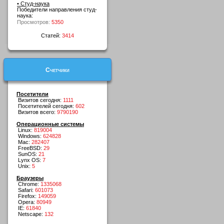
• Студ-наука
Победители направления студ-
наука:
Просмотров:
5350
Статей:
3414
Счетчики
Посетители
Визитов сегодня:
1111
Посетителей сегодня:
602
Визитов всего:
9790190
Операционные системы
Linux:
819004
Windows:
624828
Mac:
282407
FreeBSD:
29
SunOS:
21
Lynx OS:
7
Unix:
5
Браузеры
Chrome:
1335068
Safari:
601073
Firefox:
149059
Opera:
80949
IE:
61840
Netscape:
132