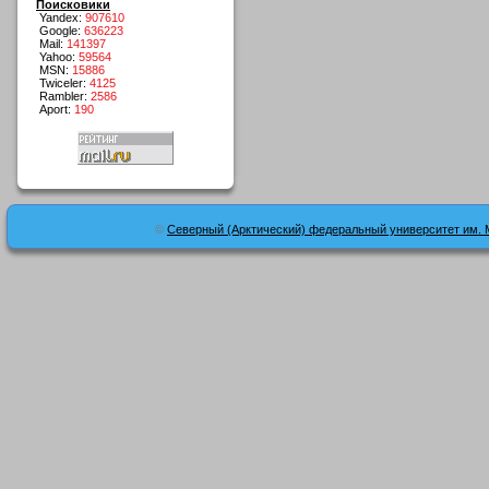
Поисковики
Yandex:
907610
Google:
636223
Mail:
141397
Yahoo:
59564
MSN:
15886
Twiceler:
4125
Rambler:
2586
Aport:
190
©
Северный (Арктический) федеральный университет им. 