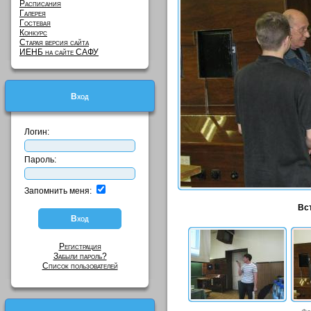
Расписания
Галерея
Гостевая
Конкурс
Старая версия сайта
ИЕНБ на сайте САФУ
Вход
Логин:
Пароль:
Запомнить меня:
Вс
Регистрация
Забыли пароль?
Список пользователей