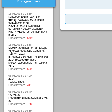
Последние статьи
16.08.2014 в 04:59
Конференции и научные
чтения кафедры ботаники и
общей экологии
Научная жизнь кафедры
ботаники и общей экологии
Института естественных наук
и би...
Просмотров:
25793
16.08.2014 в 04:58
Международная летняя школа
«Биоразнообразие Северной
тайги» - 2014
В период с 30 июня по 10 июля
2014 года состоялась
международная летняя школа
«Б...
Просмотров:
5599
06.08.2014 в 17:00
2014
Только двое.
Просмотров:
5314
06.08.2014 в 16:40
• Студ-арт
Победители направления студ-
арт:
Просмотров:
5188
06.08.2014 в 16:39