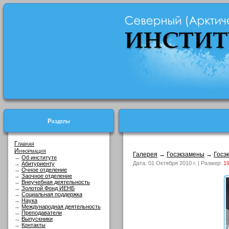
Разделы
Главная
Информация
Галерея
→
Госэкзамены
→
Госэ
→
Об институте
Дата: 01 Октября 2010 г. | Размер:
19
→
Абитуриенту
→
Очное отделение
→
Заочное отделение
→
Внеучебная деятельность
→
Золотой Фонд ИЕНБ
→
Социальная поддержка
→
Наука
→
Международная деятельность
→
Преподаватели
→
Выпускники
→
Контакты