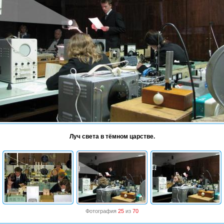
Луч света в тёмном царстве.
Фотография
25
из
70