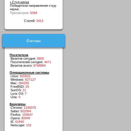
• Студ-наука
Победители направления студ-
наука:
Просмотров:
5358
Статей:
3414
Счетчики
Посетители
Визитов сегодня:
5800
Посетителей сегодня:
4671
Визитов всего:
9798884
Операционные системы
Linux:
820922
Windows:
627127
Mac:
284255
FreeBSD:
29
SunOS:
21
Lynx OS:
7
Unix:
5
Браузеры
Chrome:
1339375
Safari:
602064
Firefox:
150647
Opera:
80949
IE:
61840
Netscape:
132