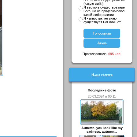
Бога и исповедую религию
(какую-либо)
Я верую в существование
Бога, но не придерживаюсь
какой-либо религии
Я - агностик; не знаю,
существует Бог или нет
Проголосовало:
695 чел.
Наша галерея
Последние фото
20.03.2024 в 00:11
Autumn, you look like my
sadness, autumn...