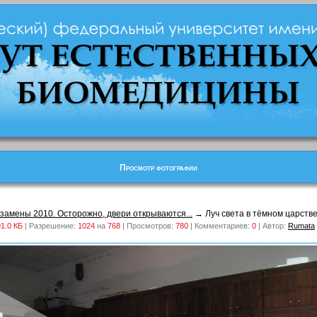
Просмотр фотографии
кзамены 2010. Осторожно, двери открываются...
→ Луч света в тёмном царстве
1.0 КБ
| Разрешение:
1024
на
768
| Просмотров:
780
| Комментариев:
0
| Автор:
Rumata