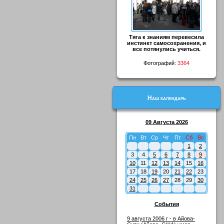
Тяга к знаниям перевесила
инстинкт самосохранения, и
все потянулись учиться.
Фотографий:
3364
Наш календарь
09 Августа 2026
Пн
Вт
Ср
Чт
Пт
Сб
Вс
1
2
3
4
5
6
7
8
9
10
11
12
13
14
15
16
17
18
19
20
21
22
23
24
25
26
27
28
29
30
31
События
9 августа 2006 г - в Айова-