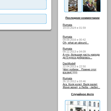
Последние комментарии
Rumata
19.03.2024 в 01:59
Rumata
09.09.2016 в 00:42
Oh, what an absurd...
Rumata
09.12.2013 в 04:09
А что, большая часть народа
до 5 курса добралась...
DasModell
22.04.2013 в 22:50
Чёрт побери... Помню этот
взгляд! )))))
Rumata
26.10.2012 в 03:46
Ага. Коля колет, Валя валит,
Женя женит, а Люба - любит...
Случайное фото