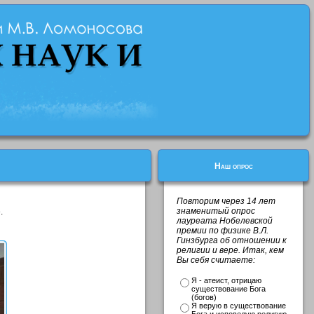
Наш опрос
Повторим через 14 лет
знаменитый опрос
.
лауреата Нобелевской
премии по физике В.Л.
Гинзбурга об отношении к
религии и вере. Итак, кем
Вы себя считаете:
Я - атеист, отрицаю
существование Бога
(богов)
Я верую в существование