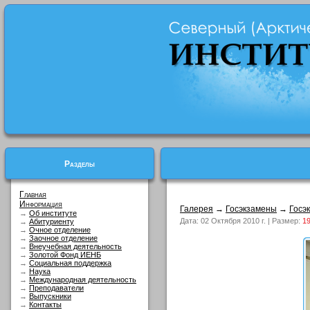
Разделы
Главная
Информация
Галерея
→
Госэкзамены
→
Госэ
→
Об институте
Дата: 02 Октября 2010 г. | Размер:
19
→
Абитуриенту
→
Очное отделение
→
Заочное отделение
→
Внеучебная деятельность
→
Золотой Фонд ИЕНБ
→
Социальная поддержка
→
Наука
→
Международная деятельность
→
Преподаватели
→
Выпускники
→
Контакты