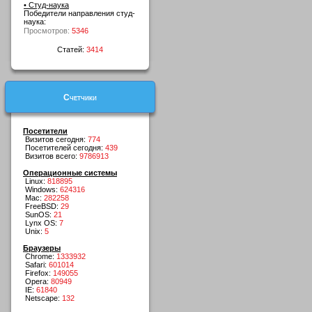
• Студ-наука
Победители направления студ-
наука:
Просмотров:
5346
Статей:
3414
Счетчики
Посетители
Визитов сегодня:
774
Посетителей сегодня:
439
Визитов всего:
9786913
Операционные системы
Linux:
818895
Windows:
624316
Mac:
282258
FreeBSD:
29
SunOS:
21
Lynx OS:
7
Unix:
5
Браузеры
Chrome:
1333932
Safari:
601014
Firefox:
149055
Opera:
80949
IE:
61840
Netscape:
132