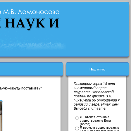
Наш опрос
Повторим через 14 лет
знаменитый опрос
акую-нибудь поставите?"
лауреата Нобелевской
премии по физике В.Л.
Гинзбурга об отношении к
религии и вере. Итак, кем
Вы себя считаете:
Я - атеист, отрицаю
существование Бога
(богов)
Я верую в существование