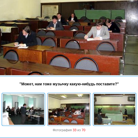
"Может, нам тоже музычку какую-нибудь поставите?"
Фотография
33
из
70