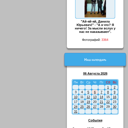
"Ай-яй-яй, Данила
Юрьевич!" - "А я что? Я
ничего! За мысли вслух у
нас не наказывают".
Фотографий:
3364
Наш календарь
06 Августа 2026
Пн
Вт
Ср
Чт
Пт
Сб
Вс
1
2
3
4
5
6
7
8
9
10
11
12
13
14
15
16
17
18
19
20
21
22
23
24
25
26
27
28
29
30
31
События