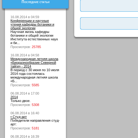
Последние статьи
16.08.2014 в 04:59
Конференции и научные
чтения кафедры ботаники и
общей экологии
Научная жизнь кафедры
ботаники и общей экологии
Института естественных наук
и би...
Просмотров:
25785
16.08.2014 в 04:58
Международная летняя школа
«Биоразнообразие Северной
тайги» - 2014
В период с 30 июня по 10 июля
2014 года состоялась
международная летняя школа
«Б...
Просмотров:
5585
06.08.2014 в 17:00
2014
Только двое.
Просмотров:
5308
06.08.2014 в 16:40
• Студ-арт
Победители направления студ-
арт:
Просмотров:
5181
06.08.2014 в 16:39