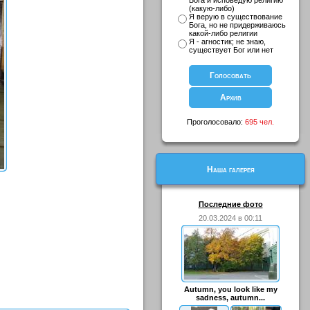
Бога и исповедую религию
(какую-либо)
Я верую в существование
Бога, но не придерживаюсь
какой-либо религии
Я - агностик; не знаю,
существует Бог или нет
Проголосовало:
695 чел.
Наша галерея
Последние фото
20.03.2024 в 00:11
Autumn, you look like my
sadness, autumn...