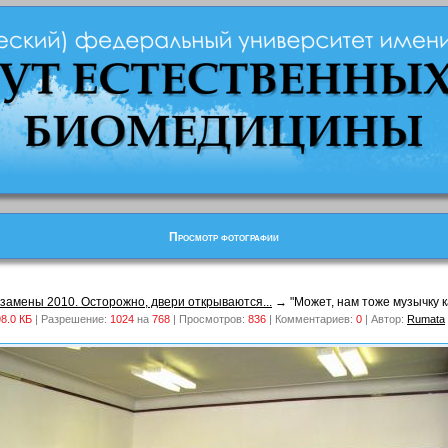
Просмотр фотографии
кзамены 2010. Осторожно, двери открываются...
→ "Может, нам тоже музычку к
8.0 КБ
| Разрешение:
1024
на
768
| Просмотров:
836
| Комментариев:
0
| Автор:
Rumata