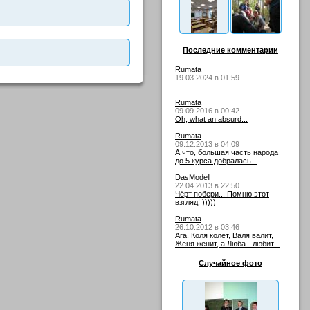
Последние комментарии
Rumata
19.03.2024 в 01:59
Rumata
09.09.2016 в 00:42
Oh, what an absurd...
Rumata
09.12.2013 в 04:09
А что, большая часть народа
до 5 курса добралась...
DasModell
22.04.2013 в 22:50
Чёрт побери... Помню этот
взгляд! )))))
Rumata
26.10.2012 в 03:46
Ага. Коля колет, Валя валит,
Женя женит, а Люба - любит...
Случайное фото