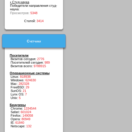
• Студ-наука
Победители направления студ-
наука:
Просмотров:
5348
Статей:
3414
Счетчики
Посетители
Визитов сегодня:
2776
Посетителей сегодня:
989
Визитов всего:
9788915
Операционные системы
Linux:
818938
Windows:
624630
Mac:
282328
FreeBSD:
29
SunOS:
21
Lynx OS:
7
Unix:
5
Браузеры
Chrome:
1334544
Safari:
601024
Firefox:
149058
Opera:
80949
IE:
61840
Netscape:
132