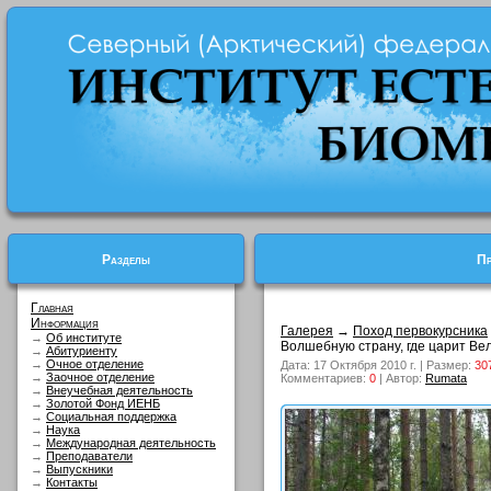
Разделы
Пр
Главная
Информация
Галерея
→
Поход первокурсника
→
Об институте
Волшебную страну, где царит Вел
→
Абитуриенту
→
Очное отделение
Дата: 17 Октября 2010 г. | Размер:
30
→
Заочное отделение
Комментариев:
0
| Автор:
Rumata
→
Внеучебная деятельность
→
Золотой Фонд ИЕНБ
→
Социальная поддержка
→
Наука
→
Международная деятельность
→
Преподаватели
→
Выпускники
→
Контакты