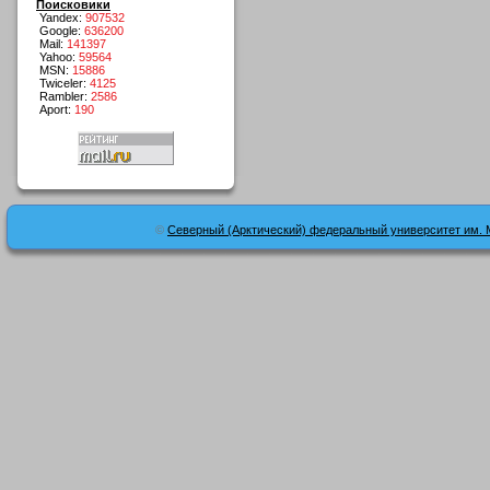
Поисковики
Yandex:
907532
Google:
636200
Mail:
141397
Yahoo:
59564
MSN:
15886
Twiceler:
4125
Rambler:
2586
Aport:
190
©
Северный (Арктический) федеральный университет им. 