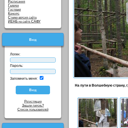
Расписания
Галерея
Гостевая
Конкурс
Старая версия сайта
ИЕНБ на сайте САФУ
Вход
Логин:
Пароль:
Запомнить меня:
На пути в Волшебную страну, 
Регистрация
Забыли пароль?
Список пользователей