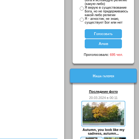
Бога и исповедую религию
(какую-либо)
Я верую в существование
Бога, но не придерживаюсь
какой-либо религии
Я - агностик; не знаю,
существует Бог или нет
Проголосовало:
695 чел.
Наша галерея
Последние фото
20.03.2024 в 00:11
Autumn, you look like my
sadness, autumn...