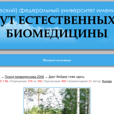
Просмотр фотографии
а
→
Поход первокурсника 2008
→ Дарт Вейдер тоже здесь.
5.7 КБ
| Разрешение:
576
на
768
| Просмотров:
800
| Комментариев:
0
| Автор:
Rumata