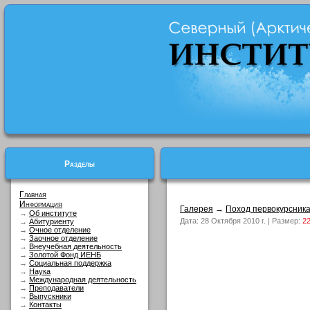
Разделы
Главная
Информация
Галерея
→
Поход первокурсник
→
Об институте
Дата: 28 Октября 2010 г. | Размер:
22
→
Абитуриенту
→
Очное отделение
→
Заочное отделение
→
Внеучебная деятельность
→
Золотой Фонд ИЕНБ
→
Социальная поддержка
→
Наука
→
Международная деятельность
→
Преподаватели
→
Выпускники
→
Контакты