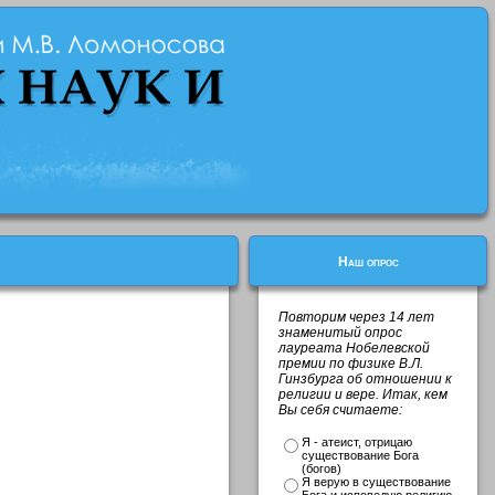
Наш опрос
Повторим через 14 лет
знаменитый опрос
лауреата Нобелевской
премии по физике В.Л.
Гинзбурга об отношении к
религии и вере. Итак, кем
Вы себя считаете:
Я - атеист, отрицаю
существование Бога
(богов)
Я верую в существование