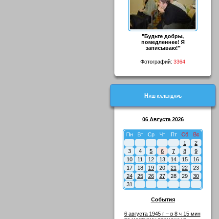
"Будьте добры,
помедленнее! Я
записываю!"
Фотографий:
3364
Наш календарь
06 Августа 2026
Пн
Вт
Ср
Чт
Пт
Сб
Вс
1
2
3
4
5
6
7
8
9
10
11
12
13
14
15
16
17
18
19
20
21
22
23
24
25
26
27
28
29
30
31
События
6 августа 1945 г – в 8 ч 15 мин