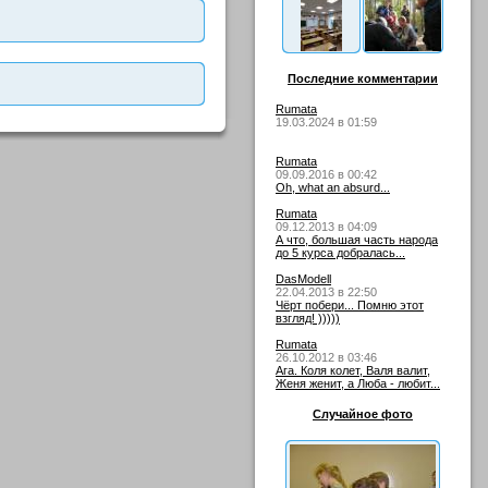
Последние комментарии
Rumata
19.03.2024 в 01:59
Rumata
09.09.2016 в 00:42
Oh, what an absurd...
Rumata
09.12.2013 в 04:09
А что, большая часть народа
до 5 курса добралась...
DasModell
22.04.2013 в 22:50
Чёрт побери... Помню этот
взгляд! )))))
Rumata
26.10.2012 в 03:46
Ага. Коля колет, Валя валит,
Женя женит, а Люба - любит...
Случайное фото