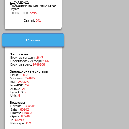
• Студ-наука
Победители направления студ-
наука:
Просмотров:
5348
Статей:
3414
Счетчики
Посетители
Визитов сегодня:
2647
Посетителей сегодня:
966
Визитов всего:
9788786
Операционные системы
Linux:
818931
Windows:
624619
Mac:
282328
FreeBSD:
29
SunOS:
21
Lynx OS:
7
Unix:
5
Браузеры
Chrome:
1334508
Safari:
601024
Firefox:
149057
Opera:
80949
IE:
61840
Netscape:
132