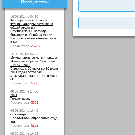
Последние статьи
16.08.2014 в 04:59
Конференции и научные
чтения кафедры ботаники и
общей экологии
Научная жизнь кафедры
ботаники и общей экологии
Института естественных наук
и би...
Просмотров:
25786
16.08.2014 в 04:58
Международная летняя школа
«Биоразнообразие Северной
тайги» - 2014
В период с 30 июня по 10 июля
2014 года состоялась
международная летняя школа
«Б...
Просмотров:
5588
06.08.2014 в 17:00
2014
Только двое.
Просмотров:
5309
06.08.2014 в 16:40
• Студ-арт
Победители направления студ-
арт:
Просмотров:
5182
06.08.2014 в 16:39