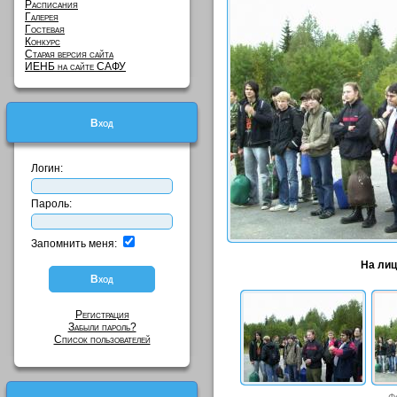
Расписания
Галерея
Гостевая
Конкурс
Старая версия сайта
ИЕНБ на сайте САФУ
Вход
Логин:
Пароль:
Запомнить меня:
На лиц
Регистрация
Забыли пароль?
Список пользователей