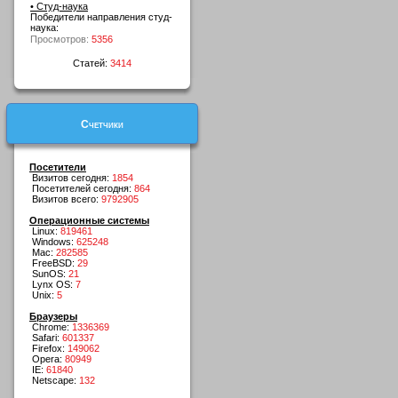
• Студ-наука
Победители направления студ-
наука:
Просмотров:
5356
Статей:
3414
Счетчики
Посетители
Визитов сегодня:
1854
Посетителей сегодня:
864
Визитов всего:
9792905
Операционные системы
Linux:
819461
Windows:
625248
Mac:
282585
FreeBSD:
29
SunOS:
21
Lynx OS:
7
Unix:
5
Браузеры
Chrome:
1336369
Safari:
601337
Firefox:
149062
Opera:
80949
IE:
61840
Netscape:
132