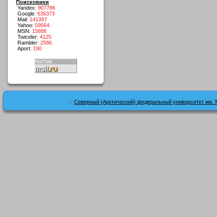
Поисковики
Yandex:
907786
Google:
636373
Mail:
141397
Yahoo:
59564
MSN:
15886
Twiceler:
4125
Rambler:
2586
Aport:
190
©
Северный (Арктический) федеральный университет им. 