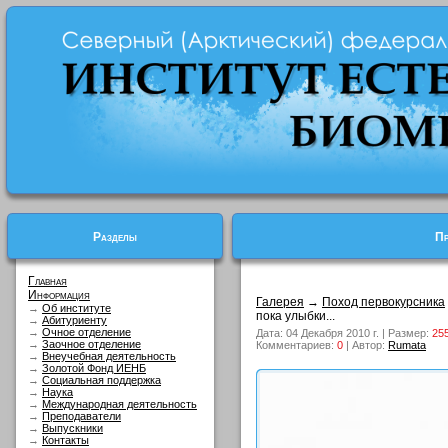
Разделы
Пр
Главная
Информация
Галерея
→
Поход первокурсника
→
Об институте
пока улыбки...
→
Абитуриенту
→
Очное отделение
Дата: 04 Декабря 2010 г. | Размер:
25
→
Заочное отделение
Комментариев:
0
| Автор:
Rumata
→
Внеучебная деятельность
→
Золотой Фонд ИЕНБ
→
Социальная поддержка
→
Наука
→
Международная деятельность
→
Преподаватели
→
Выпускники
→
Контакты