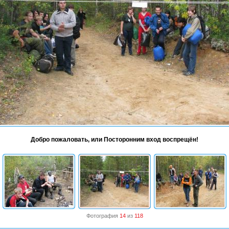
Добро пожаловать, или Посторонним вход воспрещён!
Фотография
14
из
118