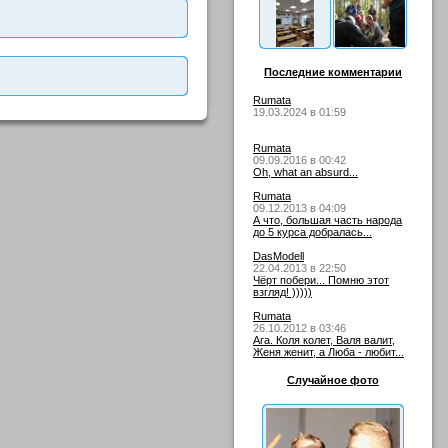
Последние комментарии
Rumata
19.03.2024 в 01:59
Rumata
09.09.2016 в 00:42
Oh, what an absurd...
Rumata
09.12.2013 в 04:09
А что, большая часть народа
до 5 курса добралась...
DasModell
22.04.2013 в 22:50
Чёрт побери... Помню этот
взгляд! )))))
Rumata
26.10.2012 в 03:46
Ага. Коля колет, Валя валит,
Женя женит, а Люба - любит...
Случайное фото