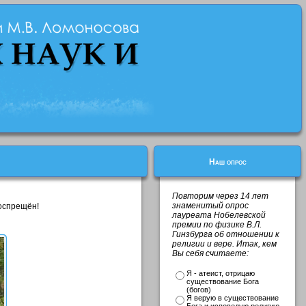
Наш опрос
Повторим через 14 лет
знаменитый опрос
оспрещён!
лауреата Нобелевской
премии по физике В.Л.
Гинзбурга об отношении к
религии и вере. Итак, кем
Вы себя считаете:
Я - атеист, отрицаю
существование Бога
(богов)
Я верую в существование