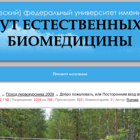
Просмотр фотографии
а
→
Поход первокурсника 2009
→ Добро пожаловать, или Посторонним вход в
2.7 КБ
| Разрешение:
1024
на
768
| Просмотров:
910
| Комментариев:
0
| Автор:
Rumata