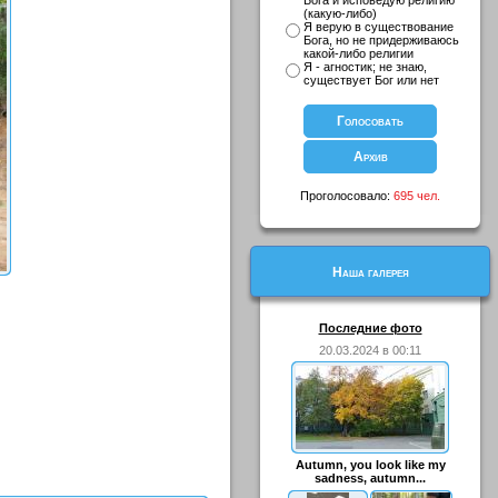
Бога и исповедую религию
(какую-либо)
Я верую в существование
Бога, но не придерживаюсь
какой-либо религии
Я - агностик; не знаю,
существует Бог или нет
Проголосовало:
695 чел.
Наша галерея
Последние фото
20.03.2024 в 00:11
Autumn, you look like my
sadness, autumn...