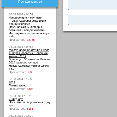
Последние статьи
16.08.2014 в 04:59
Конференции и научные
чтения кафедры ботаники и
общей экологии
Научная жизнь кафедры
ботаники и общей экологии
Института естественных наук
и би...
Просмотров:
25785
16.08.2014 в 04:58
Международная летняя школа
«Биоразнообразие Северной
тайги» - 2014
В период с 30 июня по 10 июля
2014 года состоялась
международная летняя школа
«Б...
Просмотров:
5585
06.08.2014 в 17:00
2014
Только двое.
Просмотров:
5308
06.08.2014 в 16:40
• Студ-арт
Победители направления студ-
арт:
Просмотров:
5181
06.08.2014 в 16:39