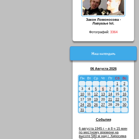
Закон Ломоносова -
Лавуазье lol.
Фотографий:
3364
Наш календарь
06 Августа 2026
Пн
Вт
Ср
Чт
Пт
Сб
Вс
1
2
3
4
5
6
7
8
9
10
11
12
13
14
15
16
17
18
19
20
21
22
23
24
25
26
27
28
29
30
31
События
6 августа 1945 г – в 8 ч 15 мин
по местному времени на
высоте 580 м над г. Хиросима