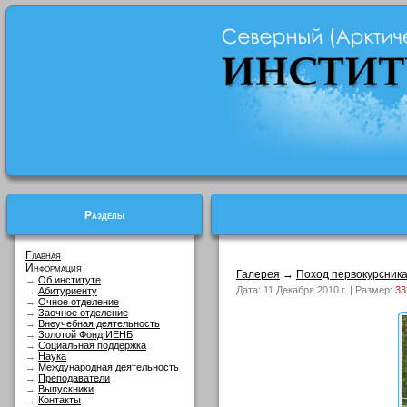
Разделы
Главная
Информация
Галерея
→
Поход первокурсник
→
Об институте
Дата: 11 Декабря 2010 г. | Размер:
33
→
Абитуриенту
→
Очное отделение
→
Заочное отделение
→
Внеучебная деятельность
→
Золотой Фонд ИЕНБ
→
Социальная поддержка
→
Наука
→
Международная деятельность
→
Преподаватели
→
Выпускники
→
Контакты