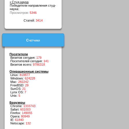
• Студ-наука
Победители направления студ-
наука:
Просмотров:
5346
Статей:
3414
Счетчики
Посетители
Визитов сегодня:
179
Посетителей сегодня:
141
Визитов всего:
9786318
Операционные системы
Linux:
818877
Windows:
624228
Mac:
282242
FreeBSD:
29
SunOS:
21
Lynx OS:
7
Unix:
5
Браузеры
Chrome:
1333743
Safari:
601003
Firefox:
149055
Opera:
80949
IE:
61840
Netscape:
132