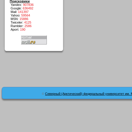
Поисковики
Yandex:
907836
Google:
636492
Mail:
141397
Yahoo:
59564
MSN:
15886
Twiceler:
4125
Rambler:
2586
Aport:
190
©
Северный (Арктический) федеральный университет им. 