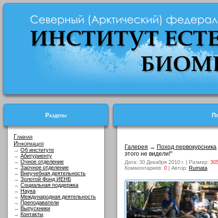
Разделы
Пр
Главная
Информация
Галерея
→
Поход первокурсника
→
Об институте
этого не видели!"
→
Абитуриенту
→
Очное отделение
Дата: 30 Декабря 2010 г. | Размер:
30
→
Заочное отделение
Комментариев:
0
| Автор:
Rumata
→
Внеучебная деятельность
→
Золотой Фонд ИЕНБ
→
Социальная поддержка
→
Наука
→
Международная деятельность
→
Преподаватели
→
Выпускники
→
Контакты