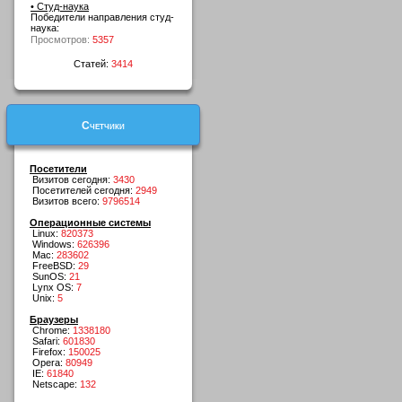
• Студ-наука
Победители направления студ-
наука:
Просмотров:
5357
Статей:
3414
Счетчики
Посетители
Визитов сегодня:
3430
Посетителей сегодня:
2949
Визитов всего:
9796514
Операционные системы
Linux:
820373
Windows:
626396
Mac:
283602
FreeBSD:
29
SunOS:
21
Lynx OS:
7
Unix:
5
Браузеры
Chrome:
1338180
Safari:
601830
Firefox:
150025
Opera:
80949
IE:
61840
Netscape:
132