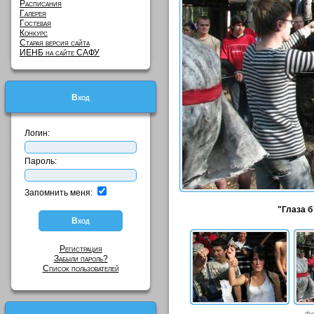
Расписания
Галерея
Гостевая
Конкурс
Старая версия сайта
ИЕНБ на сайте САФУ
Вход
Логин:
Пароль:
Запомнить меня:
"Глаза б
Регистрация
Забыли пароль?
Список пользователей